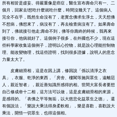
所有相皆是虛妄。得嚴重像是癌症，醫生宣布壽命只有一、二
個月，回家去!想吃什麼就吃什麼，時間沒幾天了。這個病人
完全不在乎，既然生命沒有了，老實念佛求生淨土，天天想佛
不想病，佛想來了，病沒有了，再去檢查病沒有了。如果壽命
到了，佛就接引他走;壽命不到，佛等你壽終的時候，我再來
接引你，他病就好了。這個例子很多，在外國也不少，現在這
些科學家收集這個例子，證明以心控物，就是說心理能控制物
理、能改變物理，找這些證明，找到很多證據，說明人的意念
力量太大了。
皮膚細滑相，這是在因上講，修因說「係以清淨之衣
具」，衣服、乾淨的東西，「房舍、樓閣等施與眾生，遠離惡
人，親近智者」，親近善知識所感得的相。世間大富長者要想
自己修成叄十二相，這方法可以做，這是皮膚細滑相的來源，
是感得的。「表佛之平等無垢，以大慈悲化益眾生之德」。還
有個說法，「樂說大乘法得身柔軟相」，樂是喜歡，喜歡說大
乘法，開悟一切眾生，也得這個相。