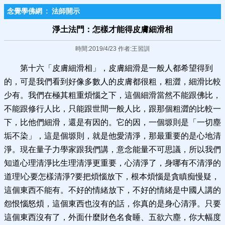
念覺學佛網
:
法師開示
淨土法門：怎樣才能得皮膚細滑相
時間:2019/4/23 作者:王習訓
第十六「皮膚細滑相」，皮膚細滑是一般人都希望得到
的，可是我們看到好像多數人的皮膚都很粗，粗澀，細滑比較
少有。我們在極其粗重煩惱之下，這個細滑當然不能跟佛比，
不能跟修行人比，只能跟世間一般人比，跟那個粗澀的比較一
下，比他們細滑，還是有因的。它的因，一個塬則是「一切塵
垢不染」，這是個塬則，就是他愛清淨，那最重要的是心地清
淨。現在量子力學家跟我們講，意念能量不可思議，所以我們
知道心理清淨比生理清淨更重要，心清淨了，身哪有不清淨的
道理!心要怎樣清淨?要把煩惱放下，根本煩惱是貪瞋痴慢疑，
這個東西不能有。不好的情緒放下，不好的情緒是中國人講的
怨恨惱怒煩，這個東西也沒有的話，你真的是身心清淨。只要
這個東西沒有了，外面什麼財色名食睡、五欲六塵，你大幅度