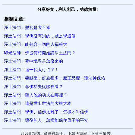
分享好文，利人利己，功德無量!
相關文章:
淨土法門：整容是大不孝
淨土法門：學佛沒有別的，就是學這個
淨土法門：能包容一切的人福報大
印光法師：​佛從何時開始講淨土法門？
淨土法門：夢中境界是怎麼來的
淨土法門：這一代太可怕了！
淨土法門：盤腿坐，好處很多，魔王恐懼，護法神保佑
淨土法門：念佛功夫從哪裡看？
淨土法門：聖人他的功夫在哪裡？
淨土法門：這是世出世法的大根大本
淨土法門：學佛、信佛太難了，怎樣才叫信佛
淨土法門：懷孕的人，怎樣能保住母子的平安
即以此功德，莊嚴佛淨土。上報四重恩，下救三道苦。