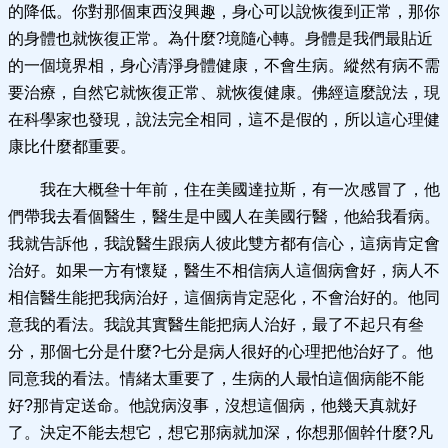
的降低。你對那個東西沒興趣，身心可以說恢復到正常，那你
的身體也就恢復正常。為什麼?境隨心轉。身體是我們最貼近
的一個境界相，身心清淨身體健康，不會生病。縱然有病不需
要治療，自然它就恢復正常、就恢復健康。佛經這麼說法，現
在科學家也發現，說法完全相同，這不是假的，所以這心理健
康比什麼都重要。
我在大概叄十年前，住在美國達拉斯，有一次感冒了，他
們帶我去看個醫生，醫生是中國人在美國行醫，他給我看病。
我就告訴他，我說醫生跟病人彼此雙方都有信心，這病肯定會
治好。如果一方有懷疑，醫生不相信病人這個病會好，病人不
相信醫生能把我病治好，這個病肯定惡化，不會治好的。他同
意我的看法。我說其實醫生能把病人治好，最了不起只有叄
分，那個七分是什麼?七分是病人很好的心理把他治好了。他
同意我的看法。情緒太重要了，生病的人最怕這個病能不能
好?那肯定送命。他說病沒事，沒想這個病，他幾天真就好
了。決定不能去想它，想它那病就加深，你想那個幹什麼?凡