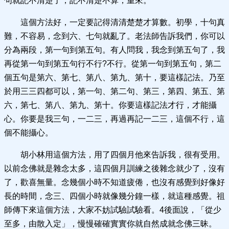
句就記不清楚了，記不清楚不算，重來。
這個方法好，一定要記得清清楚楚才算數。初學，十句真
難，不容易，念到六、七句就亂了。老法師告訴我們，你可以
分為兩段，第一句到第五句。有人問我，我念到第五句了，我
再從第一句到第五句行不行?不行。從第一句到第五句，第二
個五句是第六、第七、第八、第九、第十，要這樣記法。乃至
於用三三四都可以，第一句、第二句、第三，第四、第五、第
六，第七、第八、第九、第十。你要這樣記法才行，才能攝
心。你要是我三句，一二三，再過再記一二三，這個不行，這
個不能攝心。
胡小林用這個方法，用了四個月他來告訴我，很有受用。
以前念佛就是雜念太多，這四個月訓練之後雜念就少了，沒有
了，歡喜無量。念幾個小時不知道疲倦，也沒有感覺到好像好
長的時間，念三、四個小時就像幾分鐘一樣，就這種感覺。祖
師傳下來這個方法，大家不妨試驗試驗看。4後面說，「從少
至多，由散入定」，慢慢確確實實你就自然成就念佛三昧。