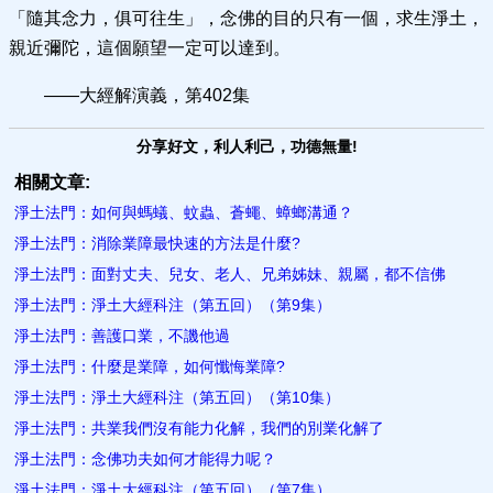
「隨其念力，俱可往生」，念佛的目的只有一個，求生淨土，
親近彌陀，這個願望一定可以達到。
——大經解演義，第402集
分享好文，利人利己，功德無量!
相關文章:
淨土法門：如何與螞蟻、蚊蟲、蒼蠅、蟑螂溝通？
淨土法門：消除業障最快速的方法是什麼?
淨土法門：面對丈夫、兒女、老人、兄弟姊妹、親屬，都不信佛
淨土法門：淨土大經科注（第五回）（第9集）
淨土法門：善護口業，不譏他過
淨土法門：什麼是業障，如何懺悔業障?
淨土法門：淨土大經科注（第五回）（第10集）
淨土法門：共業我們沒有能力化解，我們的別業化解了
淨土法門：念佛功夫如何才能得力呢？
淨土法門：淨土大經科注（第五回）（第7集）