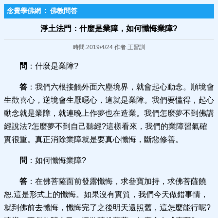
念覺學佛網
:
佛教問答
淨土法門：什麼是業障，如何懺悔業障?
時間:2019/4/24 作者:王習訓
問
：什麼是業障?
答
：我們六根接觸外面六塵境界，就會起心動念。順境會
生歡喜心，逆境會生厭噁心，這就是業障。我們要懂得，起心
動念就是業障，就連晚上作夢也在造業。我們怎麼夢不到佛講
經說法?怎麼夢不到自己聽經?這樣看來，我們的業障習氣確
實很重。真正消除業障就是要真心懺悔，斷惡修善。
問
：如何懺悔業障?
答
：在佛菩薩面前發露懺悔，求叄寶加持，求佛菩薩饒
恕,這是形式上的懺悔。如果沒有實質，我們今天做錯事情，
就到佛前去懺悔，懺悔完了之後明天還照舊，這怎麼能行呢?