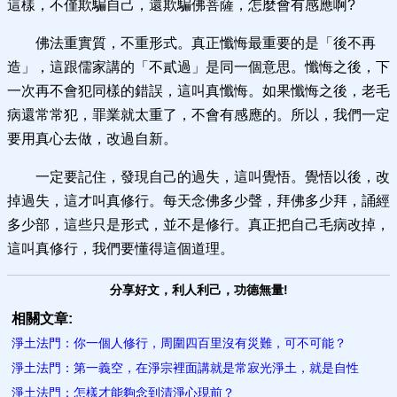
這樣，不僅欺騙自己，還欺騙佛菩薩，怎麼會有感應啊?
佛法重實質，不重形式。真正懺悔最重要的是「後不再
造」，這跟儒家講的「不貳過」是同一個意思。懺悔之後，下
一次再不會犯同樣的錯誤，這叫真懺悔。如果懺悔之後，老毛
病還常常犯，罪業就太重了，不會有感應的。所以，我們一定
要用真心去做，改過自新。
一定要記住，發現自己的過失，這叫覺悟。覺悟以後，改
掉過失，這才叫真修行。每天念佛多少聲，拜佛多少拜，誦經
多少部，這些只是形式，並不是修行。真正把自己毛病改掉，
這叫真修行，我們要懂得這個道理。
分享好文，利人利己，功德無量!
相關文章:
淨土法門：你一個人修行，周圍四百里沒有災難，可不可能？
淨土法門：第一義空，在淨宗裡面講就是常寂光淨土，就是自性
淨土法門：怎樣才能夠念到清淨心現前？