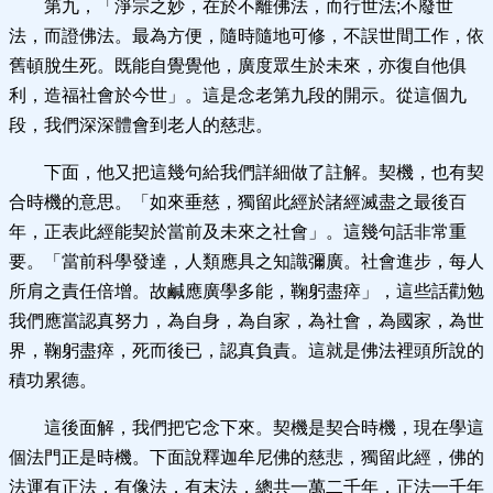
第九，「淨宗之妙，在於不離佛法，而行世法;不廢世
法，而證佛法。最為方便，隨時隨地可修，不誤世間工作，依
舊頓脫生死。既能自覺覺他，廣度眾生於未來，亦復自他俱
利，造福社會於今世」。這是念老第九段的開示。從這個九
段，我們深深體會到老人的慈悲。
下面，他又把這幾句給我們詳細做了註解。契機，也有契
合時機的意思。「如來垂慈，獨留此經於諸經滅盡之最後百
年，正表此經能契於當前及未來之社會」。這幾句話非常重
要。「當前科學發達，人類應具之知識彌廣。社會進步，每人
所肩之責任倍增。故鹹應廣學多能，鞠躬盡瘁」，這些話勸勉
我們應當認真努力，為自身，為自家，為社會，為國家，為世
界，鞠躬盡瘁，死而後已，認真負責。這就是佛法裡頭所說的
積功累德。
這後面解，我們把它念下來。契機是契合時機，現在學這
個法門正是時機。下面說釋迦牟尼佛的慈悲，獨留此經，佛的
法運有正法，有像法，有末法，總共一萬二千年，正法一千年