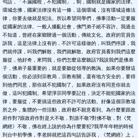
句話，「不漏國稅，不犯國制」，制，國制就是國家的法律。
環城念佛，國家法律沒有這一條，這個環城，沒有環城這條法
律，你要去做就是犯法。所以希望同學們，佛事活動一定要服
從國家的法律。一般人擾亂社會，佛門弟子絕不容許。我過去
不知道，曾經在家鄉辦過一個活動，傳統文化。政府的官員告
訴我，這是法律上沒有的，不許可這樣做的，叫我們停課，我
們就停課，叫我們解散，我們就解散。政府官員看到我們這麼
服從，他好奇，來問我，你們怎麼這麼聽話?我說我們是佛弟
子，佛弟子最重要的，就是要聽從領導的教誨。如果你要辦這
個活動，你必須到宗教局，宗教有關，還有地方安全的，要得
到他們同意，那你就不犯國制了。如果政府沒有同意你就去
做，這叫犯國制。希望淨宗同學要記住，決定不能犯國家的法
律，要服從，不要搞這些政府不許可的活動。好像這個宗教場
所之外，集體的一些活動，政府都不願意看到。為什麼要跟政
府作對?跟政府作對是大不敬，對誰不敬?對佛不敬，對《梵
網經》不敬，佛在經上說的你為什麼要犯?我早年年輕的時候
到台中初學佛，李老師就把這四句話告訴我，《梵網經》上，