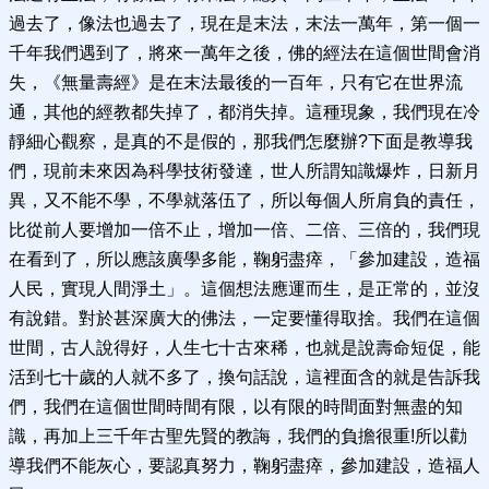
過去了，像法也過去了，現在是末法，末法一萬年，第一個一
千年我們遇到了，將來一萬年之後，佛的經法在這個世間會消
失，《無量壽經》是在末法最後的一百年，只有它在世界流
通，其他的經教都失掉了，都消失掉。這種現象，我們現在冷
靜細心觀察，是真的不是假的，那我們怎麼辦?下面是教導我
們，現前未來因為科學技術發達，世人所謂知識爆炸，日新月
異，又不能不學，不學就落伍了，所以每個人所肩負的責任，
比從前人要增加一倍不止，增加一倍、二倍、三倍的，我們現
在看到了，所以應該廣學多能，鞠躬盡瘁，「參加建設，造福
人民，實現人間淨土」。這個想法應運而生，是正常的，並沒
有說錯。對於甚深廣大的佛法，一定要懂得取捨。我們在這個
世間，古人說得好，人生七十古來稀，也就是說壽命短促，能
活到七十歲的人就不多了，換句話說，這裡面含的就是告訴我
們，我們在這個世間時間有限，以有限的時間面對無盡的知
識，再加上三千年古聖先賢的教誨，我們的負擔很重!所以勸
導我們不能灰心，要認真努力，鞠躬盡瘁，參加建設，造福人