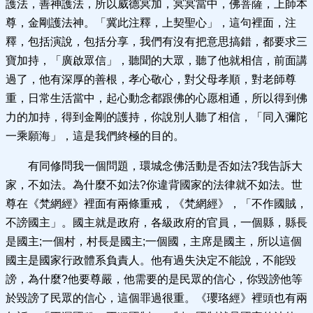
護法，善神護法，所以威德冥加，冥冥當中，佛菩薩，上師本
尊，金剛護法神。「冀此注釋，上契聖心」，這句裡面，注
釋，包括演說，包括分享，我們有沒有把意思搞錯，都要求三
寶加持，「廣啟眾信」，聽聞的大眾，聽了他就相信，前面講
過了，他有深厚的善根，孝心敬心，對父母孝順，對老師尊
重，日常生活當中，起心動念都跟佛的心愿相通，所以得到佛
力的加持，得到金剛的護持，你說別人聽了相信，「同入彌陀
一乘願海」，這是我們終極的目的。
有同修問我一個問題，環城念佛活動是否如法?我告訴大
家，不如法。為什麼不如法?你違背國家的法律就不如法。世
尊在《梵網經》裡面有兩條重戒，《梵網經》，「不作國賊，
不謗國主」。國主就是政府，各級政府的官員，一個縣，縣長
是國主;一個村，村長是國主;一個國，主席是國主，所以這個
國主是國家行政體系負責人。他有過失決定不能說，不能毀
謗，為什麼?他要尊嚴，他需要的是民眾的信心，你毀謗他等
於毀謗了民眾的信心，這個罪過很重。《瓔珞經》裡頭也有兩