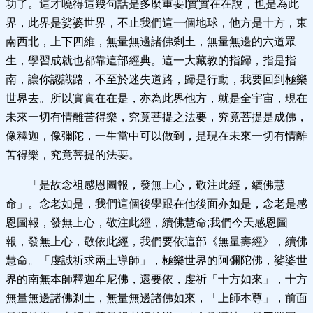
功了。這才曉得這幾句話是多麼重要!實實在在說，也是為此
界，此界是娑婆世界，不止我們這一個地球，他方是十方，東
南西北，上下四維，無量無邊諸佛剎土，無量無邊的六道眾
生，學習成就也都靠這部經典。這一大藏教的指歸，指是指
南，讓你認識路，不至於迷失道路，歸是行動，我要回到極樂
世界去。所以實實在在是，亦為此界他方，就是全宇宙，現在
未來一切有情離苦得樂，究竟菩提之法要，究竟菩提是成佛，
像釋迦，像彌陀，一生當中可以做到，是現在未來一切有情離
苦得樂，究竟菩提的法要。
「是故念祖感恩圖報，發無上心，敬注此經，續佛慧
命」。念老如是，我們這個後學跟在他後面亦如是，念老是感
恩圖報，發無上心，敬注此經，續佛慧命;我們今天感恩圖
報，發無上心，敬依此經，我們要依這部《無量壽經》，續佛
慧命。「虔誠祈求兩土導師」，極樂世界的阿彌陀佛，娑婆世
界的南無本師釋迦牟尼佛，還要依，虔祈「十方如來」，十方
無量無邊諸佛剎土，無量無邊諸佛如來，「上師本尊」，前面