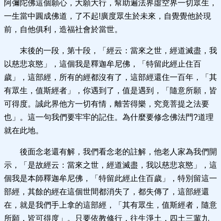
阿彌陀佛這個願心，大願大行，幫助遍法界虛空界一切眾生，
一生當中圓成佛道，了不起!廣度眾生於未來，自覺覺他於現
前，自他俱利，造福社會於當世。
末後的一段，第十段，「經云：當來之世，經道滅盡，我
以慈悲哀愍」，這個我是釋迦牟尼佛，「特留此經止住百
歲」，這部經，所有的經都沒有了，這部經還住一百年，「其
有眾生，值斯經者」，你遇到了，值是遇到，「隨意所願，皆
可得度。誠此界他方一切有情，離苦得樂，究竟菩提之法要
也」。這一句我們要牢牢的記住。為什麼要修念佛法門?道理
就在此地。
後面念老還有解，我們看念老的註解，他老人家為我們開
示，「是故經云：當來之世，經道滅盡，我以慈悲哀愍」，這
個我是本師釋迦牟尼佛，「特留此經止住百歲」，特別留這一
部經，其餘的經在這個世間都消失了，都失傳了，這部經還
在，就是我們手上拿的這部經，「其有眾生，值斯經者，隨意
所願，皆可得度」。只要依教修行，往生淨土，四土三輩九