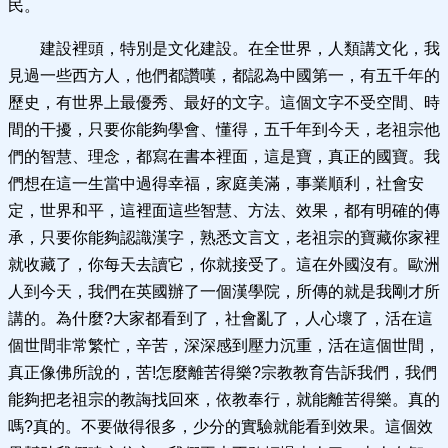
民。
建設裡頭，特別是文化建設。在全世界，人類講文化，我
見過一些西方人，他們都讚嘆，都認為中國第一，有五千年的
歷史，有世界上最優秀、最好的文字。這個文字不受空間、時
間的干擾，只要你能夠學會、懂得，五千年到今天，老祖宗他
們的智慧、理念，都寫在書本裡面，這是寶，真正的國寶。我
們想在這一生當中過得幸福，家庭美滿，事業順利，社會安
定，世界和平，這裡面這些智慧、方法、效果，都有明確的傳
承，只要你能夠認識漢字，熟悉文言文，老祖宗的寶藏你家裡
就收藏了，你每天去讀它，你就接受了。這在外國沒有。歐洲
人到今天，我們在英國辦了一個漢學院，所傳的就是我剛才所
講的。為什麼?大家都看到了，社會亂了，人心壞了，活在這
個世間非常繁忙，辛苦，深深感到壓力沉重，活在這個世間，
真正像佛所說的，苦!怎麼離苦得樂?宗教教育告訴我們，我們
能夠把老祖宗的教誨找回來，依教奉行，就能離苦得樂。真的
嗎?真的。不要做得很多，少分的實驗就能看到效果。這個效