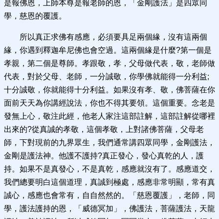
是報佛恩，上師本尊是報老師的恩，「金剛護法」是四眾同
學，慈恩的覆護。
所以真正求佛有感應，必須要具足兩個緣，沒有這兩個
緣，你遇到釋迦牟尼佛也會空過。這兩個緣是什麼?第一個是
孝親，第二個是尊師。孝跟敬，孝，父母做代表，敬，老師做
代表，對於父母、老師，一分誠敬，你學佛就能得一分利益;
十分誠敬，你就能得十分利益。如果沒有孝、敬，佛菩薩在你
面前天天為你講經說法，你也不得其要領。這個重要。念老是
發無上心，敬注此經，他老人家注這部註解，這部註解從哪裡
出來的?從真誠的孝敬，這個孝敬，上對諸佛菩薩，父母老
師，下對現前的九界眾生，我們通常講四眾同學，金剛護法，
金剛是護法神。他護不護持?真正發心，發心真乾的人，護
持。如果不是真發心，不是真乾，感應就沒有了。感應道交，
我們總要明白這個道理，真誠到極處，感應非常明顯，常有真
誠心，感應也會常有，自自然然的。「慈恩覆護」，老師，同
學，護法護持的恩，「威德冥加」，佛護法，菩薩護法，天龍