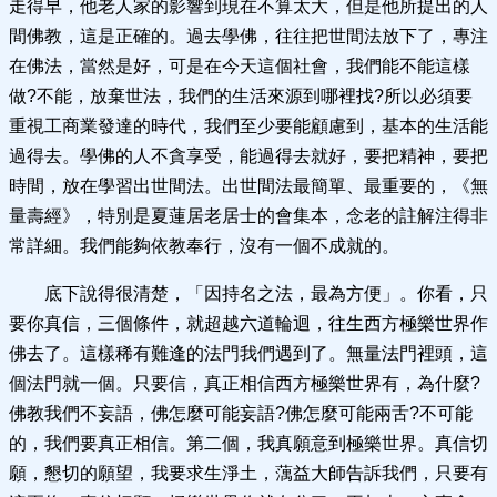
走得早，他老人家的影響到現在不算太大，但是他所提出的人
間佛教，這是正確的。過去學佛，往往把世間法放下了，專注
在佛法，當然是好，可是在今天這個社會，我們能不能這樣
做?不能，放棄世法，我們的生活來源到哪裡找?所以必須要
重視工商業發達的時代，我們至少要能顧慮到，基本的生活能
過得去。學佛的人不貪享受，能過得去就好，要把精神，要把
時間，放在學習出世間法。出世間法最簡單、最重要的，《無
量壽經》，特別是夏蓮居老居士的會集本，念老的註解注得非
常詳細。我們能夠依教奉行，沒有一個不成就的。
底下說得很清楚，「因持名之法，最為方便」。你看，只
要你真信，三個條件，就超越六道輪迴，往生西方極樂世界作
佛去了。這樣稀有難逢的法門我們遇到了。無量法門裡頭，這
個法門就一個。只要信，真正相信西方極樂世界有，為什麼?
佛教我們不妄語，佛怎麼可能妄語?佛怎麼可能兩舌?不可能
的，我們要真正相信。第二個，我真願意到極樂世界。真信切
願，懇切的願望，我要求生淨土，蕅益大師告訴我們，只要有