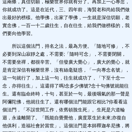
這兩條，真信切願，極樂世界你就有分了。再加上一心專念，
你就成功了。這是在近代，三、四年前，海賢老和尚給我們做
出最好的榜樣。他學佛，出家了學佛，一生就是深信切願，老
實念佛，一百一十二歲往生，自在往生，給我們做榜樣的，我
們要向他學習。
所以這個法門，持名之法，最為方便。「隨地可修」，不
必要到深山寂靜之處，不需要;「隨時可念」，不需要閉關，
不需要坐禪，都很辛苦。「但發廣大覺心」，廣大的覺心，就
是肯定深信有極樂世界，沒有絲毫疑惑，「一向專念名號」，
這一句就行了，加上這一句，往生就成功了，「下至十念一
念，亦得往生」。這還得了嗎!念多少佛號?念十句佛號就能往
生。還有臨命終時，十句，甚至於一句，最後咽氣的那一聲是
阿彌陀佛，他就往生了。還有哪個法門能跟它相比?你看看這
個法門，「不誤世間工作，依舊頓脫生死」。生死是六道輪
迴，永遠離開了。「既能自覺覺他，廣度眾生於未來;亦復自
他俱利，造福社會於當世」。這個法門是本師釋迦牟尼佛，將