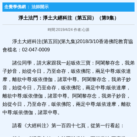
念覺學佛網
:
法師開示
淨土法門：淨土大經科注（第五回）（第9集）
時間:2019/4/24 作者:心源
淨土大經科注(第五回)(第九集)2018/3/10香港佛陀教育協
會檔名：02-047-0009
諸位同學，請大家跟我一起皈依三寶：阿闍黎存念，我弟
子妙音，始從今日，乃至命存，皈依佛陀，兩足中尊;皈依達
摩，離欲中尊;皈依僧伽，諸眾中尊。阿闍黎存念，我弟子妙
音，始從今日，乃至命存，皈依佛陀，兩足中尊;皈依達摩，
離欲中尊;皈依僧伽，諸眾中尊。阿闍黎存念，我弟子妙音，
始從今日，乃至命存，皈依佛陀，兩足中尊;皈依達摩，離欲
中尊;皈依僧伽，諸眾中尊。
請看《大經科注》第一百四十七頁，從第一行看起：