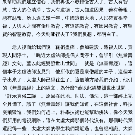
果幫助我們建立信心，我們再也不敢輕慢古人了。古人有智
慧，古人的心清淨，古人有道德，古人知道因果，善有善報，
惡有惡報。所以過去幾千年，中國這個大地，人民確實很幸
福，人與人之間有倫理教育，有道德教育，有因果教育，有聖
賢的智慧教育。今天到哪裡去了?我們反想，都明白了。
老人後面給我們說，鞠躬盡瘁，參加建設，造福人民，實
現人間淨土。「晚近太虛法師提倡人間淨土，曾詳引《無量壽
經》文句。蓋以此經雙照世出世間」，就是《無量壽經》，這
個本子太虛法師沒見到，他所依的還是康僧鎧的本子，這個本
子出來了，太虛大師已經往生了。這個地方給我們介紹，他引
的《無量壽經》上的經文，為什麼?蓋以此經雙照世出世間，
「詳示真俗二諦」。原因在此地。世法、佛法，這一部經上完
全具備了。讀了《無量壽經》讓我們知道，在這個社會，科技
突飛猛進，我們如何趕上。科學技術也能幫助佛法，像今天我
們所用的電視網路，這在太虛大師那個時代沒有。那個時代我
還記得一些，太虛大師的學生我們親近過，也曾經相識。大師