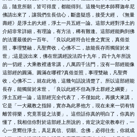
品，隨意所願，皆可得度，都能得到。這幾句把本師釋迦牟尼
佛請出來了，讓我們生長信心，斷盡疑惑，接受大經，《無量
壽經》是淨土的大經，淨土一共五經一論。這部大經對淨土的
介紹非常詳細，有理論，有方法，稀有難逢。這部經能夠到佛
的法運最後的一百年。「良以此經符合社會之實況，真俗並
照，事理雙融，凡聖齊收，心佛不二，故能長存而獨留於末
世」;這是說出來，佛在世講經說法四十九年，四十九年所說
的一切經，大乘教裡邊常講，八萬四千法門，沒有一部經能像
這部經的圓滿。圓滿在哪裡?真俗並照，事理雙融，凡聖齊
收，心佛不二，就在此地，這幾句話說清楚了。所以這部經能
長存，能獨留於末世，「良以此經不但為淨土群經之綱要」，
淨土五經一論，這部經完全代表了，不僅如此，再擴大來講，
它是「一大藏教之指歸，實亦為此界他方，現在未來一切有情
離苦得樂，究竟菩提之法要」。這些話你真的明白了，你真的
懂了，我相信你對於這部經上所說的，肯定決定依教奉行，一
心一意嚮往淨土，具足真信、切願、念佛，必得往生，你就成