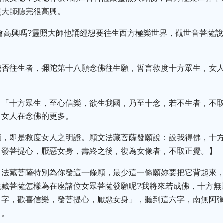
照大師聽完很高興。
會高興嗎?靈照大師他誦經想要往生西方極樂世界，觀世音菩薩
能否往生者，彌陀第十八願念佛往生願，誓言救度十方眾生，女
，「十方眾生，至心信樂，欲生我國，乃至十念，若不生者，不
，女人在念佛的更多。
願，即是救度女人之明證。願文法藏菩薩發願說：設我得佛，十
，發菩提心，厭惡女身，壽終之後，復為女像者，不取正覺。】
，法藏菩薩特別為你發這一條願，最少這一條願妳要把它背起來
法藏菩薩怎樣為在座諸位女眾菩薩發願呢?我將來若成佛，十方無
名字，歡喜信樂，發菩提心，厭惡女身」，聽到這六字，南無阿
了。