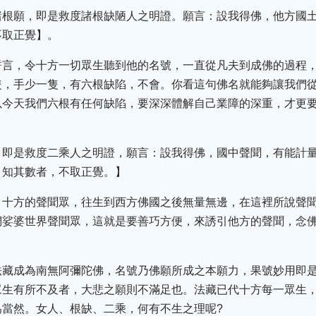
諸根願，即是救度諸根缺陋人之明證。願言：設我得佛，他方國
不取正覺】。
誓言，令十方一切眾生聽到他的名號，一直從凡夫到成佛的過程
隻，手少一隻，有六根缺陷，不會。你看這句佛名就能夠讓我們
以今天我們六根有任何缺陷，要深深體解自己業障的深重，才更
，即是救度二乘人之明證，願言：設我得佛，國中聲聞，有能計
，知其數者，不取正覺。】
，十方的聲聞眾，往生到西方佛國之後無量無邊，在這裡所說聲
們娑婆世界聲聞眾，這就是要善巧方便，來誘引他方的聲聞，念
。
法藏成為南無阿彌陀佛，名號乃佛願所成之本願力，果號妙用即
眾生有所不及者，大悲之願則不滿足也。法藏已代十方每一眾生
為當然。女人、根缺、二乘，何有不生之理呢?