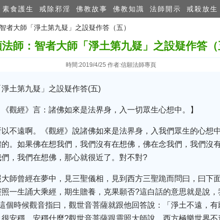
素食護生
戒除邪淫
佛教故事
佛教知識
法師開示
戒殺放生
師：智者大師「淨土第九疑」之設疑作答（五）
願法師：智者大師「淨土第九疑」之設疑作答（
時間:2019/4/25 作者:信願法師專頁
淨土第九疑」之設疑作答(五)
。《觀經》言：諸佛如來是法界身，入一切眾生心想中。】
所以不遠啊。《觀經》說諸佛如來是法界身，入我們眾生的心想
體的。如果佛在想我們，我們沒有在想佛，佛在念我們，我們沒
我們，我們在想佛，那心就很近了。對不對?
照大師曾經在夢中，見三聖儀相，見到西方三聖跪而問曰，曰下
靈照一生誦大乘經，期生贍養，克果願否?這白話的意思就是說，
?這個時候觀音指曰，觀世音菩薩就跟他回答說：「淨土不遠，有
也很安穩，安穩什麼?觀世音菩薩跟靈照大師說，西方極樂世界不