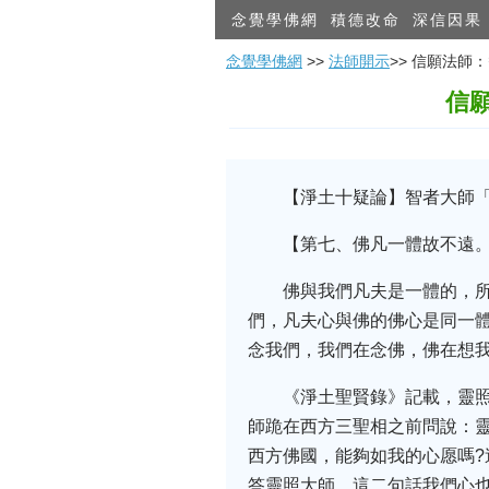
念覺學佛網
積德改命
深信因果
念覺學佛網
>>
法師開示
>> 信願法
信
【淨土十疑論】智者大師「
【第七、佛凡一體故不遠
佛與我們凡夫是一體的，
們，凡夫心與佛的佛心是同一
念我們，我們在念佛，佛在想
《淨土聖賢錄》記載，靈
師跪在西方三聖相之前問說：
西方佛國，能夠如我的心愿嗎
答靈照大師，這二句話我們心