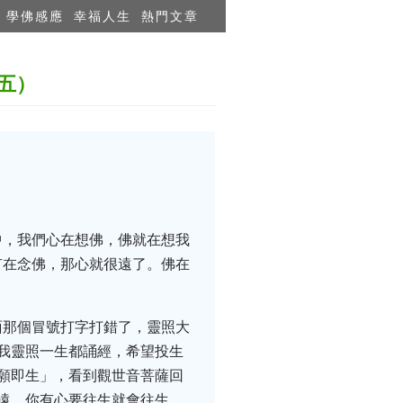
學佛感應
幸福人生
熱門文章
五）
中，我們心在想佛，佛就在想我
有在念佛，那心就很遠了。佛在
面那個冒號打字打錯了，靈照大
我靈照一生都誦經，希望投生
願即生」，看到觀世音菩薩回
遠，你有心要往生就會往生