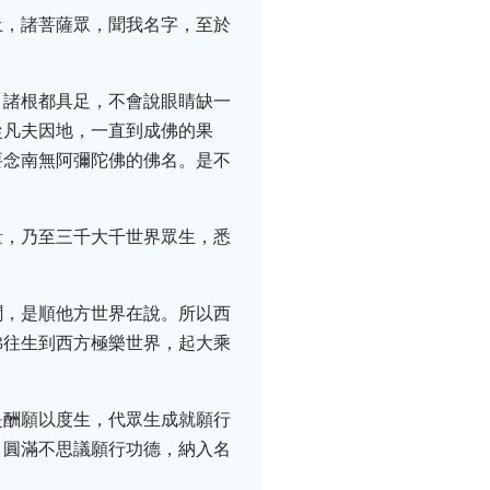
土，諸菩薩眾，聞我名字，至於
，諸根都具足，不會說眼睛缺一
從凡夫因地，一直到成佛的果
要念南無阿彌陀佛的佛名。是不
量，乃至三千大千世界眾生，悉
聞，是順他方世界在說。所以西
佛往生到西方極樂世界，起大乘
是酬願以度生，代眾生成就願行
，圓滿不思議願行功德，納入名