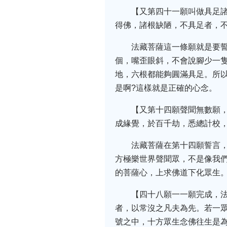
【又第四十一願叫做具足
得佛，諸根缺陋，不具足者，
法藏菩薩這一條願就是要
個，嘴歪眼斜，不會說腳少一
地，六根都能夠圓滿具足。所
是啊?這樣就是正確的心念。
【又第十四願聲聞無數願
成緣覺，於百千劫，悉總計校
法藏菩薩在第十四願誓言
方極樂世界聲聞眾，不是像我
的菩薩心，上求佛道下化眾生
【四十八願一一願完成，
者，以常沒之凡夫為先。若一
號之中，十方眾生念佛往生是