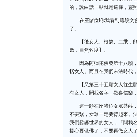
的，說白話一點就是這樣，靈
在座諸位!你我看到這段文
了。
【後女人、根缺、二乘，
數，自然救度】。
因為阿彌陀佛發第十八願
括女人。而且在我們末法時代
【又第三十五願女人往生
有女人，聞我名字，歡喜信樂
這一願在座諸位女眾菩薩
不要緊，女眾一定要背起來。
我們娑婆世界的女人，「聞我
提心要做佛了，不要再做女人