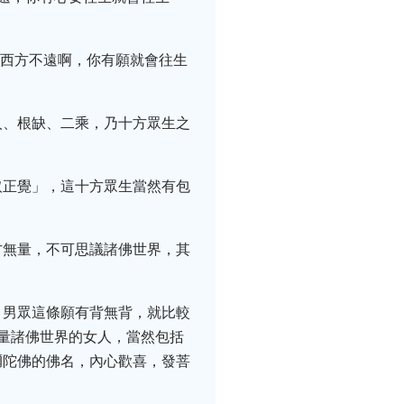
說西方不遠啊，你有願就會往生
人、根缺、二乘，乃十方眾生之
取正覺」，這十方眾生當然有包
方無量，不可思議諸佛世界，其
，男眾這條願有背無背，就比較
量諸佛世界的女人，當然包括
彌陀佛的佛名，內心歡喜，發菩