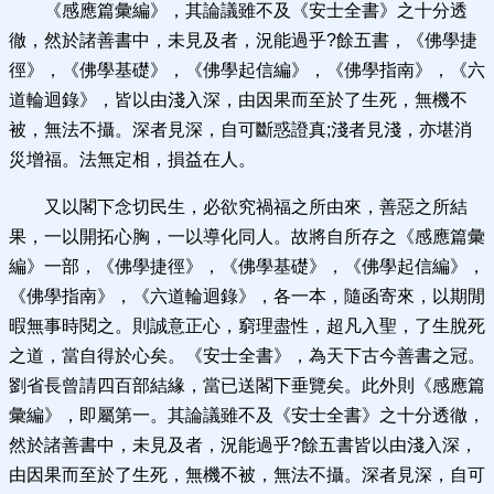
《感應篇彙編》，其論議雖不及《安士全書》之十分透
徹，然於諸善書中，未見及者，況能過乎?餘五書，《佛學捷
徑》，《佛學基礎》，《佛學起信編》，《佛學指南》，《六
道輪迴錄》，皆以由淺入深，由因果而至於了生死，無機不
被，無法不攝。深者見深，自可斷惑證真;淺者見淺，亦堪消
災增福。法無定相，損益在人。
又以閣下念切民生，必欲究禍福之所由來，善惡之所結
果，一以開拓心胸，一以導化同人。故將自所存之《感應篇彙
編》一部，《佛學捷徑》，《佛學基礎》，《佛學起信編》，
《佛學指南》，《六道輪迴錄》，各一本，隨函寄來，以期閒
暇無事時閱之。則誠意正心，窮理盡性，超凡入聖，了生脫死
之道，當自得於心矣。《安士全書》，為天下古今善書之冠。
劉省長曾請四百部結緣，當已送閣下垂覽矣。此外則《感應篇
彙編》，即屬第一。其論議雖不及《安士全書》之十分透徹，
然於諸善書中，未見及者，況能過乎?餘五書皆以由淺入深，
由因果而至於了生死，無機不被，無法不攝。深者見深，自可