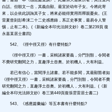
白話。但順文一念，其義自顯。最宜於幼年子女。今將此寄
來，以企依此訓誨其子女，將來必能得實用而釋親憂矣。(王
雷夏曾刻彭希涑二十二史感應錄，系正史事實，最易令人警
惕，止有二本)。(《新編全本印光法師文鈔》卷二第239頁 復
永嘉某居士書四)
542、《徑中徑又徑》有什麼特點?
《徑中徑又徑》一書，采輯諸家要義，分門別類，令閱者
不費研究翻閱之力，直趣淨土壺奧。於初機人，大有利益。
若已有信心，當閱淨土諸書。若不能多閱，其最顯豁者如
《徑中徑又徑》一書，采輯諸家要義，分門別類，令閱者不費
研究翻閱之力，直趣淨土壺奧。於初機人，大有利益。(《新
編全本印光法師文鈔》卷三第449頁復張雲雷居士書二)
543、《感應篇彙編》等五本書有什麼特點?