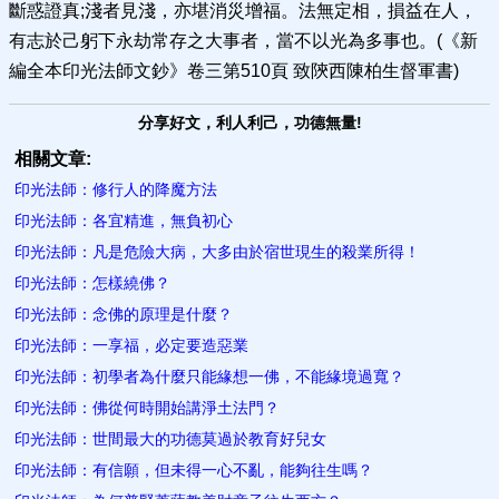
斷惑證真;淺者見淺，亦堪消災增福。法無定相，損益在人，
有志於己躬下永劫常存之大事者，當不以光為多事也。(《新
編全本印光法師文鈔》卷三第510頁 致陝西陳柏生督軍書)
分享好文，利人利己，功德無量!
相關文章:
印光法師：修行人的降魔方法
印光法師：各宜精進​，無負初心
印光法師：凡是危險大病，大多由於宿世現生的殺業所得！
印光法師：怎樣繞佛？
印光法師：念佛的原理是什麼？
印光法師：一享福​，必定要造惡業
印光法師：初學者為什麼只能緣想一佛，不能緣境過寬？
印光法師：​佛從何時開始講淨土法門？
印光法師：世​間最大的功德莫過於教育好兒女
印光法師：有信願，但未得一心不亂，能夠往生嗎？