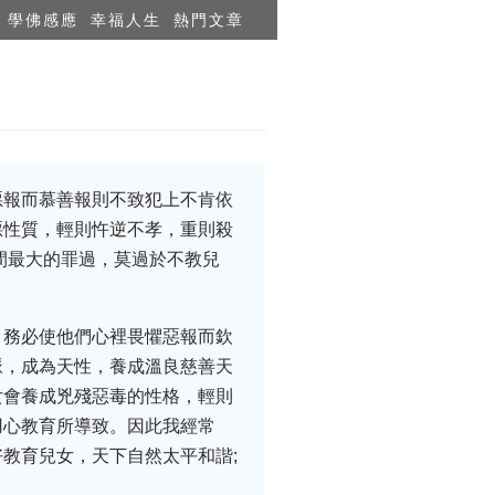
學佛感應
幸福人生
熱門文章
惡報而慕善報則不致犯上不肯依
惡性質，輕則忤逆不孝，重則殺
間最大的罪過，莫過於不教兒
，務必使他們心裡畏懼惡報而欽
脈，成為天性，養成溫良慈善天
女會養成兇殘惡毒的性格，輕則
用心教育所導致。因此我經常
教育兒女，天下自然太平和諧;