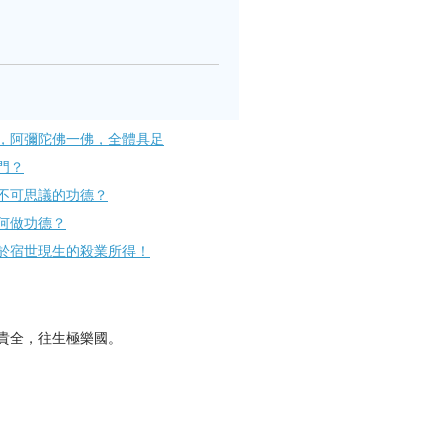
，阿彌陀佛一佛，全體具足
門？
不可思議的功德？
何做功德？
於宿世現生的殺業所得！
貴全，往生極樂國。