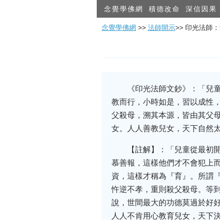
念覺學佛網
積德改命
深信因果
念覺學佛網
>>
法師開示
>> 印光法師
《印光法師文鈔》：「兒
教而行，小時如是，習以成性
父殺母，溯其本源，皆由其父母
女。人人善教兒女，天下自然
【註解】：「兒童從最初
慕善報，這樣他們才不會犯上
資，這樣才稱為『育』。所謂
忤逆不孝，重則殺父殺母。等
說，世間最大的功德莫過於好好
人人不肯用心教育兒女，天下