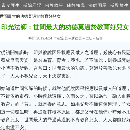
素食護生
戒除邪淫
佛教故事
佛教知識
法師開示
戒殺放生
：世​間最大的功德莫過於教育好兒女
印光法師：世​間最大的功德莫過於教育好兒女
時間:2019/4/24 作者:定英～蔣德英～仁弘～新善
童從初開知識時，即與彼說因果報應及做人之道理，必使心有畏
，養成良善天姿，是名為育。育者，養也。若不知此，則養成兇
小時不教所致。吾常曰：世間最大的功德，莫過於善教兒女;世
太平。人人不教兒女，天下決定喪亂。」
開始知道世間常識的時候，就對他們說因果報應以及做人的道理
而不肯依教奉行。小時侯就這樣，久而久之，習以為常，融入血
『教育』的『育』，就是養的意思。如果父母不懂這個道理，子
到這一切發生時，再追溯其根本原因，都是父母在他們小時候不
教育兒女，世間最大的罪過莫過於不肯教育兒女。人人都能好好
決定動盪不安。