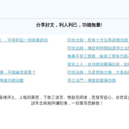
分享好文，利人利己，功德無量!
》，可得到這一切供養的功
印光大師：所有十方法界諸佛功德
印光法師：​佛從何時開始講淨土法
無事不登三寶殿，皈依三寶有怎樣
宣化上人：在功德沒圓滿以前，如
佛，不能緣境過寬？
印光法師：凡是危險大病，大多由
悔做功德治癒
淨土法門：佛號是圓滿功德
嚴佛淨土。上報四重恩，下救三道苦。惟願見聞者，悉發菩提心。在世富
請常念南無阿彌陀佛，一切重罪悉解脫！