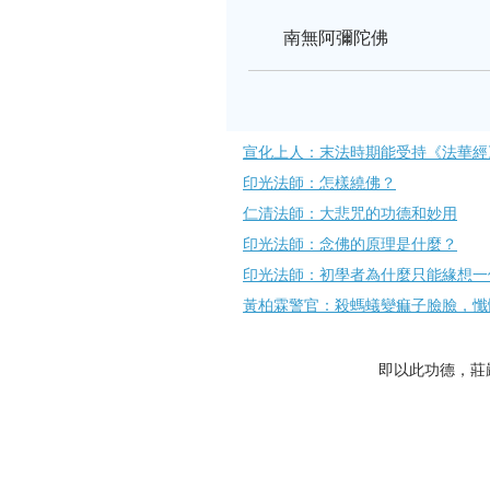
南無阿彌陀佛
宣化上人：末法時期能受持《法華經
印光法師：怎樣繞佛？
仁清法師：大悲咒的功德和妙用
印光法師：念佛的原理是什麼？
印光法師：初學者為什麼只能緣想一
黃柏霖警官：殺螞蟻變痲子臉臉，懺
即以此功德，莊