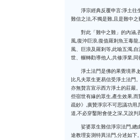
淨宗經典反覆申言:淨土往
難信之法,不獨是難,且是難中之
對此「難中之難」的內涵,
風,復沖巨浪,復值羅剎魚王毒龍
風、巨浪及羅剎等,此喻五濁,自
世、輾轉勸導他人,共修淨業,同
淨土法門是佛的果覺境界,
比凡夫眾生更易信受淨土法門。
亦無贅言宣示西方淨土的莊嚴。
些宿世有緣的眾生,產生效果,
疏鈔》,廣贊淨宗不可思議功用
道,不必穿鑿附會使之深,又說判
娑婆眾生難信淨宗法門,總
途教理妄測特異法門,分述如下