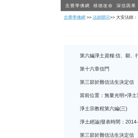
念覺學佛網
積德改命
深信因果
念覺學佛網
>>
法師開示
>> 大安法師
第六編淨土資糧:信、願、
第十六章信門
第三節於難信法生決定信
當前位置：無量光明>淨土
淨土宗教程第六編(三)
淨土經論|發表時間：2014-0
第三節於難信法生決定信