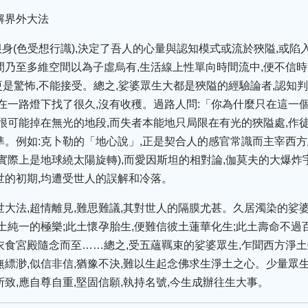
解界外大法
身(色受想行識),決定了吾人的心量與認知模式或流於狹隘,或陷
間乃至多維空間以為子虛烏有,生活線上性單向時間流中,便不信時
,更是驚怖,不能接受。總之,娑婆眾生大都是狹隘的經驗論者,認知
,在一路燈下找了很久,沒有收穫。過路人問:「你為什麼只在這一個
匙很可能掉在無光的地段,而失者本能地只局限在有光的狹隘處,作
準。例如:克卜勒的「地心說」,正是契合人的感官常識而主宰西方
實際上是地球繞太陽旋轉),而愛因斯坦的相對論,伽莫夫的大爆炸
世的初期,均遭受世人的誤解和冷落。
世大法,超情離見,難思難議,其對世人的隔膜尤甚。久居濁染的娑
土純一的極樂;此土懷孕胎生,便難信彼土蓮華化生;此土壽命不過
衣食宮殿隨念而至……總之,受五蘊羈束的娑婆眾生,乍聞西方淨土
無縹渺,似信非信,猶豫不決,難以生起念佛求生淨土之心。少量眾生
致,應自尊自重,堅固信願,執持名號,今生成辦往生大事。