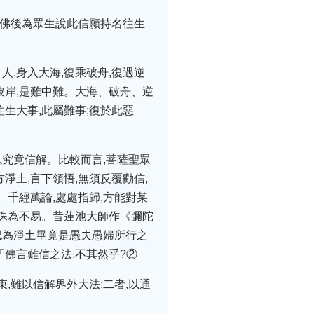
成佛後為眾生說此信願持名往生
人,身入大海,復乘破舟,復遇逆
之彼岸,是難中難。大海、破舟、逆
往生大事,此屬難事;復於此惡
以究竟信解。比較而言,菩薩聖眾
土,言下領悟,無須反覆勸信,
千經萬論,處處指歸,方能對某
,殊為不易。昔蓮池大師作《彌陀
認為淨土畢竟是愚夫愚婦所行之
「佛言難信之法,不其然乎?②
,難以信解界外大法;二者,以通