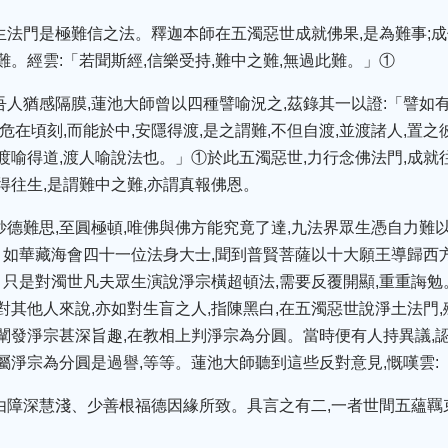
生法門是極難信之法。釋迦本師在五濁惡世成就佛果,是為難事;
難。經雲:「若聞斯經,信樂受持,難中之難,無過此難。」①
吾人猶感隔膜,蓮池大師曾以四種譬喻況之,茲錄其一以證:「譬如有
,危在頃刻,而能於中,安隱得渡,是之謂難,不但自渡,並渡諸人,置
渡喻得道,渡人喻說法也。」①於此五濁惡世,力行念佛法門,成就
得往生,是謂難中之難,亦謂真報佛恩。
妙德難思,至圓極頓,唯佛與佛方能究竟了達,九法界眾生憑自力難
如華藏海會四十一位法身大士,聞到普賢菩薩以十大願王導歸西方淨
只是對濁世凡夫眾生演說淨宗橫超頓法,需要反覆開顯,重重誨勉。
而對其他人來說,亦如對生盲之人,指陳黑白,在五濁惡世說淨土法門
,闡發淨宗甚深旨趣,在教相上判淨宗為分圓。當時便有人持異議,
屬淨宗為分圓是過譽,等等。蓮池大師聽到這些反對意見,慨嘆雲:
由障深慧淺、少善根福德因緣所致。具言之有二,一者世間五蘊羈束
。