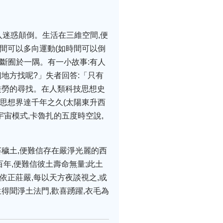
入迷惑顛倒。生活在三維空間,便
間可以多向運動(如時間可以倒
判斷囿於一隅。有一小故事:有人
地方找呢?」失者回答:「只有
徒勞的尋找。在人類科技思想史
思想界達千年之久(太陽東升西
宇宙模式,卡魯扎的五度時空說,
婆穢土,便難信存在嚴淨光麗的西
百年,便難信彼土壽命無量;此土
依正莊嚴,每以天方夜談視之,或
得聞淨土法門,歡喜踴躍,衣毛為