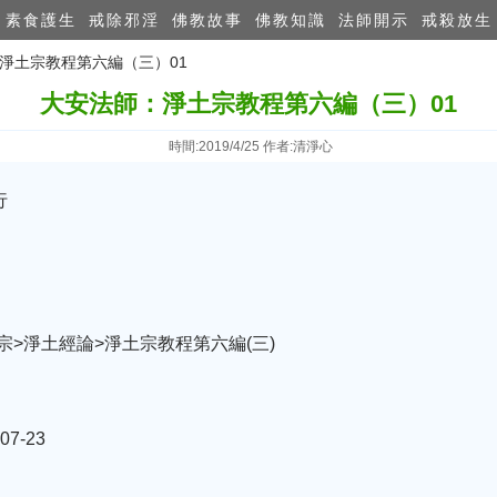
素食護生
戒除邪淫
佛教故事
佛教知識
法師開示
戒殺放生
：淨土宗教程第六編（三）01
大安法師：淨土宗教程第六編（三）01
時間:2019/4/25 作者:清淨心
行
宗>淨土經論>淨土宗教程第六編(三)
7-23