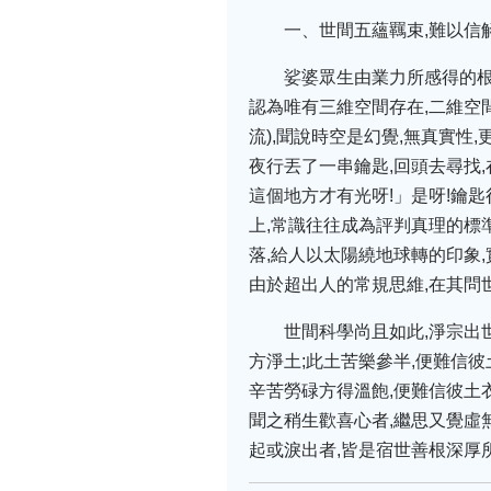
一、世間五蘊羈束,難以信
娑婆眾生由業力所感得的根
認為唯有三維空間存在,二維空
流),聞說時空是幻覺,無真實性
夜行丟了一串鑰匙,回頭去尋找
這個地方才有光呀!」是呀!鑰
上,常識往往成為評判真理的標
落,給人以太陽繞地球轉的印象,
由於超出人的常規思維,在其問
世間科學尚且如此,淨宗出
方淨土;此土苦樂參半,便難信彼
辛苦勞碌方得溫飽,便難信彼土
聞之稍生歡喜心者,繼思又覺虛
起或淚出者,皆是宿世善根深厚所