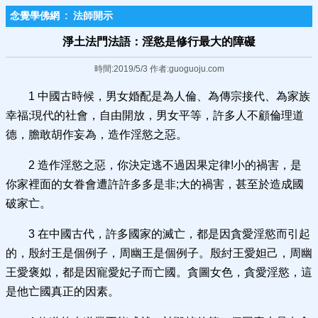
念覺學佛網
:
法師開示
淨土法門法語：淫慾是修行最大的障礙
時間:2019/5/3 作者:guoguoju.com
1 中國古時候，男女婚配是為人倫、為傳宗接代、為家族
幸福;現代的社會，自由開放，男女平等，許多人不顧倫理道
德，膽敢胡作妄為，造作淫慾之惡。
2 造作淫慾之惡，你決定逃不過因果定律!小的禍害，是
你家裡面的女眷會遭許許多多是非;大的禍害，甚至於造成國
破家亡。
3 在中國古代，許多國家的滅亡，都是因貪愛淫慾而引起
的，殷紂王是個例子，周幽王是個例子。殷紂王愛妲己，周幽
王愛褒姒，都是因寵愛妃子而亡國。貪圖女色，貪愛淫慾，這
是他亡國真正的因素。