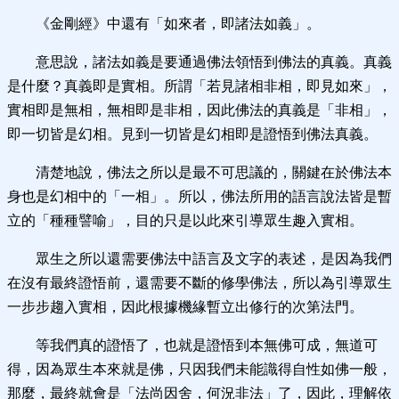
《金剛經》中還有「如來者，即諸法如義」。
意思說，諸法如義是要通過佛法領悟到佛法的真義。真義
是什麼？真義即是實相。所謂「若見諸相非相，即見如來」，
實相即是無相，無相即是非相，因此佛法的真義是「非相」，
即一切皆是幻相。見到一切皆是幻相即是證悟到佛法真義。
清楚地說，佛法之所以是最不可思議的，關鍵在於佛法本
身也是幻相中的「一相」。所以，佛法所用的語言說法皆是暫
立的「種種譬喻」，目的只是以此來引導眾生趣入實相。
眾生之所以還需要佛法中語言及文字的表述，是因為我們
在沒有最終證悟前，還需要不斷的修學佛法，所以為引導眾生
一步步趨入實相，因此根據機緣暫立出修行的次第法門。
等我們真的證悟了，也就是證悟到本無佛可成，無道可
得，因為眾生本來就是佛，只因我們未能識得自性如佛一般，
那麼，最終就會是「法尚因舍，何況非法」了，因此，理解依