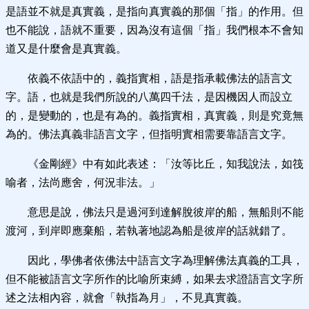
是語並不就是真實義，是指向真實義的那個「指」的作用。但
也不能說，語就不重要，因為沒有這個「指」我們根本不會知
道又是什麼會是真實義。
依義不依語中的，義指實相，語是指承載佛法的語言文
字。語，也就是我們所說的八萬四千法，是因機因人而設立
的，是變動的，也是有為的。義指實相，真實義，則是究竟無
為的。佛法真義非語言文字，但指明實相需要靠語言文字。
《金剛經》中有如此表述：「汝等比丘，知我說法，如筏
喻者，法尚應舍，何況非法。」
意思是說，佛法只是過河到達解脫彼岸的船，無船則不能
渡河，到岸即應棄船，若執著地認為船是彼岸的話就錯了。
因此，學佛者依佛法中語言文字為理解佛法真義的工具，
但不能被語言文字所作的比喻所束縛，如果去求證語言文字所
述之法相內容，就會「執指為月」，不見真實義。