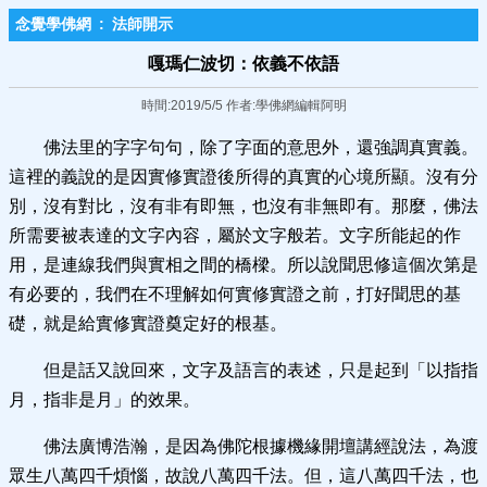
念覺學佛網
:
法師開示
嘎瑪仁波切：依義不依語
時間:2019/5/5 作者:學佛網編輯阿明
佛法里的字字句句，除了字面的意思外，還強調真實義。
這裡的義說的是因實修實證後所得的真實的心境所顯。沒有分
別，沒有對比，沒有非有即無，也沒有非無即有。那麼，佛法
所需要被表達的文字內容，屬於文字般若。文字所能起的作
用，是連線我們與實相之間的橋樑。所以說聞思修這個次第是
有必要的，我們在不理解如何實修實證之前，打好聞思的基
礎，就是給實修實證奠定好的根基。
但是話又說回來，文字及語言的表述，只是起到「以指指
月，指非是月」的效果。
佛法廣博浩瀚，是因為佛陀根據機緣開壇講經說法，為渡
眾生八萬四千煩惱，故說八萬四千法。但，這八萬四千法，也