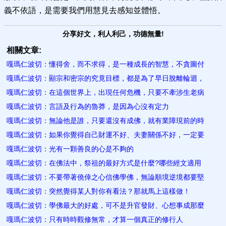
義不依語，是需要我們用慧見去感知並體悟。
分享好文，利人利己，功德無量!
相關文章:
嘎瑪仁波切：懂得舍，而不求得，是一種成長的智慧，不貪圖付
嘎瑪仁波切：顯宗和密宗的究竟目標，都是為了早日脫離輪迴，
嘎瑪仁波切：在這個世界上，出現任何危機，只要不牽涉生老病
嘎瑪仁波切：言語及行為的魯莽，是因為心沒有定力
嘎瑪仁波切：無論他是誰，只要還沒有成佛，就有業障現前的時
嘎瑪仁波切：如果你覺得自己財運不好、夫妻關係不好，一定要
嘎瑪仁波切：光有一顆善良的心是不夠的
嘎瑪仁波切：在佛法中，祭祖的最好方式是什麼?哪些經文適用
嘎瑪仁波切：不要帶著僥倖之心信佛學佛，無論順境逆境都要堅
嘎瑪仁波切：突然覺得某人對你有看法？那就馬上這樣做！
嘎瑪仁波切：學佛最大的好處，可不是升官發財、心想事成那麼
嘎瑪仁波切：只有時時觀修無常，才算一個真正的修行人