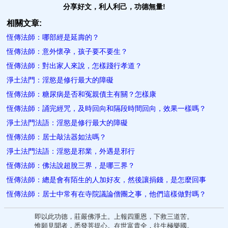
分享好文，利人利己，功德無量!
相關文章:
恆傳法師：哪部經是延壽的？
恆傳法師：意外懷孕，孩子要不要生？
恆傳法師：對出家人來​說，怎樣踐行孝道？
淨土法門：淫慾是修行最大的障礙
恆傳法師：糖尿病是否和冤親債主有關？怎​樣康
恆傳法師：誦完經咒，及時回向和隔段時間回向，效果一樣嗎？
淨土法門法語：淫慾是修行最大的障礙
恆傳法師：居士敲法器如法嗎？
淨土法門法語：淫慾是邪業，外遇是邪行
恆傳法師：佛法說超​脫三界，是哪三界？
恆傳法師：總是會有陌生的人加好友，然後讓捐錢，是怎麼回事
恆傳法師：居士中常有在寺院議論僧團之事，他們這樣做對嗎？
即以此功德，莊嚴佛淨土。上報四重恩，下救三道苦。
惟願見聞者，悉發菩提心。在世富貴全，往生極樂國。