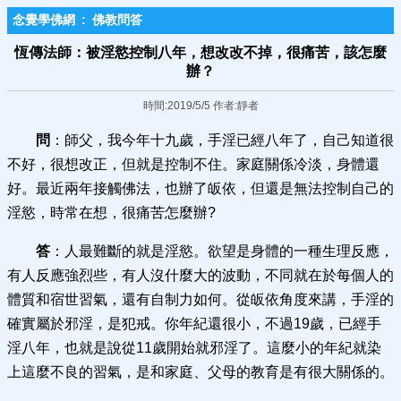
念覺學佛網
:
佛教問答
恆傳法師：被淫慾控制八年，想改改不掉，很痛苦，該怎麼
辦？
時間:2019/5/5 作者:靜者
問
：師父，我今年十九歲，手淫已經八年了，自己知道很
不好，很想改正，但就是控制不住。家庭關係冷淡，身體還
好。最近兩年接觸佛法，也辦了皈依，但還是無法控制自己的
淫慾，時常在想，很痛苦怎麼辦?
答
：人最難斷的就是淫慾。欲望是身體的一種生理反應，
有人反應強烈些，有人沒什麼大的波動，不同就在於每個人的
體質和宿世習氣，還有自制力如何。從皈依角度來講，手淫的
確實屬於邪淫，是犯戒。你年紀還很小，不過19歲，已經手
淫八年，也就是說從11歲開始就邪淫了。這麼小的年紀就染
上這麼不良的習氣，是和家庭、父母的教育是有很大關係的。