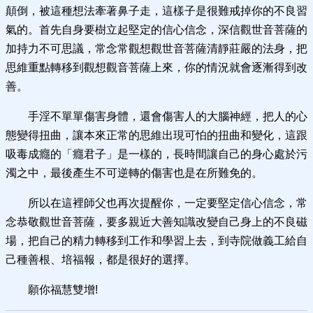
顛倒，被這種想法牽著鼻子走，這樣子是很難戒掉你的不良習
氣的。首先自身要樹立起堅定的信心信念，深信觀世音菩薩的
加持力不可思議，常念常觀想觀世音菩薩清靜莊嚴的法身，把
思維重點轉移到觀想觀音菩薩上來，你的情況就會逐漸得到改
善。
手淫不單單傷害身體，還會傷害人的大腦神經，把人的心
態變得扭曲，讓本來正常的思維出現可怕的扭曲和變化，這跟
吸毒成癮的「癮君子」是一樣的，長時間讓自己的身心處於污
濁之中，最後產生不可逆轉的傷害也是在所難免的。
所以在這裡師父也再次提醒你，一定要堅定信心信念，常
念恭敬觀世音菩薩，要多親近大善知識改變自己身上的不良磁
場，把自己的精力轉移到工作和學習上去，到寺院做義工給自
己種善根、培福報，都是很好的選擇。
願你福慧雙增!