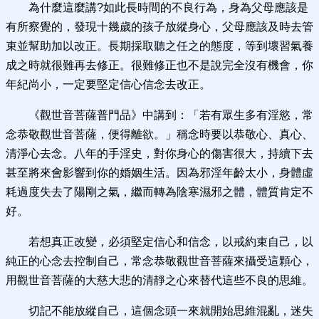
為什麼這麼講?如此長時間的不良行為，身為父母應該是
有所察覺的，發現十幾歲的孩子放縱身心，父母應該及時去管
束並幫助加以改正。長期採取聽之任之的態度，等到壞習氣養
成之時就很難再去修正。很難修正也不是說完全沒有機會，你
年紀尚小，一定要堅定信心信念去改正。
《觀世音菩薩普門品》中講到：「若有眾生多有淫慾，常
念恭敬觀世音菩薩，便得離欲。」稱念時要以恭敬心、真心、
清淨心去念。八年的手淫史，對你身心的傷害很大，持續下去
甚至將來會影響到你的婚姻生活。因為邪淫年齡太小，身體虛
耗過度失去了陽剛之氣，繼而轉為陰寒濕邪之體，體質肯定不
好。
若想真正改變，必須堅定信心和信念，以戒約束自己，以
純正的心念去控制自己，常念恭敬觀世音菩薩來攝受這顆心，
用觀世音菩薩的大慈大悲的清靜之心來替代這些不良的思維。
切記不能放縱自己，這個念頭一來就開始思維混亂，迷失