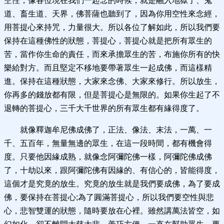
空性，像各位現在我們一起念的時候，就是融入地獄了、鬼
道、畜生道、天界，佛菩薩也聽到了，因為你用空性來念經，
用菩提心來持咒，力量很大。所以各位了解如此，所以我們要
保持在這種佛性的狀態，菩提心，菩提心就是把所有眾生的
苦，當作你生命的責任，而來承擔眾生的苦，布施你所有的快
樂給對方。而且堅定不移地要帶著眾生一起成佛，而這樣精
進。保持在這種狀態，大家來念佛、大家來修行。所以放生，
你再多的錢放都有限，但是菩提心是無限的。如果你生起了不
退轉的菩提心，三千大千世界的所有眾生都有緣得度了。
就像釋迦牟尼佛成佛了，正法、像法、末法，一萬、一
千、五百年，無量無邊的眾生，在這一段時間，都有機會得
度。只要他因緣成熟，就像念阿彌陀佛一樣，阿彌陀佛成佛
了，十劫以來，跟阿彌陀佛有因緣的、有信心的，皆能得度，
這個才是究竟的放生。究竟的放生就是我們要成佛，為了要成
佛，要保持在菩提心;為了圓滿菩提心，所以我們要空性與悲
心，悲智雙運的狀態，隨時要放在心裡。雖然講萬法皆空，如