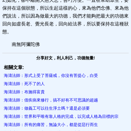
幻如化，卻不離開大慈大悲，善巧方便。一直在幫助眾生，要
保持在這個狀態，所以生起這樣的心，來為他們念佛、來為他
們說法，所以因為做最大的功德，我們才能夠把最大的功德來
回向如虛長老、覺光長老，回向給法界，所以要保持在這種狀
態。
南無阿彌陀佛
分享好文，利人利己，功德無量!
相關文章:
海濤法師：形式上受了菩薩戒，你沒有菩提心，白受
海濤法師：死不了的人
海濤法師：布施​得富貴
海濤法師：借疾病來修行，搞不好有不可思議的超越
海濤法師：做義工可以往生淨土嗎？還是必須​要
海濤法師：世界和平唯有靠人格的完成，以完成人格為目標的宗
海濤法師：所有的痛苦，無論大小，都是從惡行而生