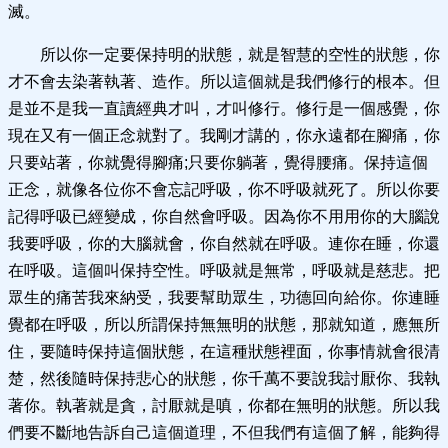
滅。
所以你一定要保持明的狀態，就是智慧的空性的狀態，你
才不會去染著執著、造作。所以這個就是我們修行的根本。但
是並不是我一直讀經典才叫，才叫修行。修行是一個感覺，你
現在又有一個正念就對了。我剛才講的，你永遠都在腳痛，你
只要站著，你就覺得腳痛;只要你躺著，覺得腰痛。保持這個
正念，就像各位你不會忘記呼吸，你不呼吸就死了。所以你要
記得呼吸已經變成，你自然會呼吸。因為你不用用你的大腦說
我要呼吸，你的大腦就會，你自然就在呼吸。連你在睡，你還
在呼吸。這個叫保持空性。呼吸就是無常，呼吸就是慈悲。把
眾生的痛苦我來納受，我要幫助眾生，功德回向給你。你連睡
覺都在呼吸，所以所謂保持無無明的狀態，那就知道，應無所
住，要隨時保持這個狀態，在這種狀態裡面，你事情就會很清
楚，然後隨時保持悲心的狀態，你千萬不要說我討厭你、我執
著你。執著就是貪，討厭就是嗔，你都在無明的狀態。所以我
們要不斷地告訴自己這個道理，不但我們有這個了解，能夠得