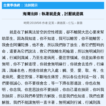
念覺學佛網
:
法師開示
海濤法師：執著就是​貪，討厭就是嗔
時間:2019/5/6 作者:定英～蔣德英～仁弘～新善
就是在了解萬法皆空的空性裡面，卻不離開大悲心要來幫
助眾生。因為我知道，你不知道，我可以離苦，你不能離苦，
我會念阿彌陀佛，他不會。所以我們除了放生，救它們暫時的
命，還要為它們說法，救它們脫離生死輪迴，所以無明滅則行
滅，行滅則識滅，乃至生老病死，憂悲苦惱滅。但是如果你有
無明，你不了解道理，你就會無明緣行，你就會去造作，行緣
識，識緣名色，然後你就會六入處：觸、受、愛、取、有、生
老病死、憂悲苦惱，不斷地生痛苦，所以各位念到這一段，我
們要很誠心。你不要很會念，等一下蹲在那邊說，你也在無
明，你念我。你意思說你不要抽菸，你自己還在抽菸，你叫我
別抽菸，所以我們希望對方解脫，但是我們也知道，我們也要
解脫。我們不能讓無明一直卡著，無明滅則行滅，行滅則識