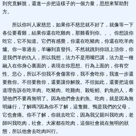
到究竟解脫，還進一步把這樣子的一個力量，思想來幫助對
方。
所以你叫人家慈悲，如果你不慈悲就不好了，就像等一下
各位要看雞，結果你還在吃雞肉，那雞看到你、、、你想說你
吃它，它不知道。它們有感覺，你還在吃豬肉，你還在吃羊肉
爐。你一靠過去，羊嚇到直發抖。不然就跳到你頭上頂你，你
是我們羊的仇人，所以我想，法力不是用嘴巴講，法力是一種
融入在你身心裏面的，表現在你思想、行為上面的，你有空
性、悲心，所以不但我不會傷害你，我不會吃你，我進一步還
要救你。不但要救你，還要讓你解脫。不但如此，還要把這個
道理告訴在吃羊肉、吃豬肉、吃雞肉、殺蚯蚓、釣魚的人，希
望他們不要再無明了。因為他們會去釣魚、吃肉，就是因為無
明緣行，了解嗎?因為你不了解，這隻雞、鴨是我們的父母，
它也會痛。你不了解，你就去吃它，因為我父親叫我吃肉，老
師叫我吃肉，社會、大家都在吃肉，這個社會就在無明的狀
態，所以他會去吃肉叫行。