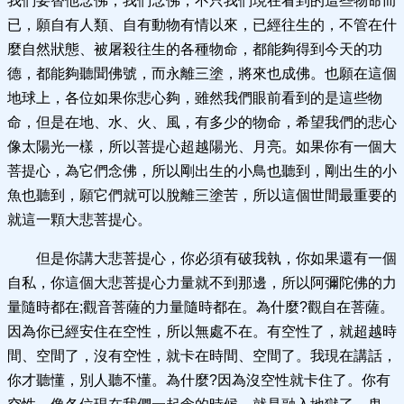
我們要替他念佛，我們念佛，不只我們現在看到的這些物命而
已，願自有人類、自有動物有情以來，已經往生的，不管在什
麼自然狀態、被屠殺往生的各種物命，都能夠得到今天的功
德，都能夠聽聞佛號，而永離三塗，將來也成佛。也願在這個
地球上，各位如果你悲心夠，雖然我們眼前看到的是這些物
命，但是在地、水、火、風，有多少的物命，希望我們的悲心
像太陽光一樣，所以菩提心超越陽光、月亮。如果你有一個大
菩提心，為它們念佛，所以剛出生的小鳥也聽到，剛出生的小
魚也聽到，願它們就可以脫離三塗苦，所以這個世間最重要的
就這一顆大悲菩提心。
但是你講大悲菩提心，你必須有破我執，你如果還有一個
自私，你這個大悲菩提心力量就不到那邊，所以阿彌陀佛的力
量隨時都在;觀音菩薩的力量隨時都在。為什麼?觀自在菩薩。
因為你已經安住在空性，所以無處不在。有空性了，就超越時
間、空間了，沒有空性，就卡在時間、空間了。我現在講話，
你才聽懂，別人聽不懂。為什麼?因為沒空性就卡住了。你有