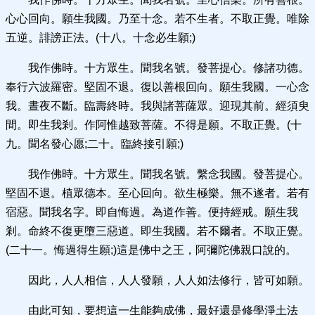
心心回向。願生我國。乃至十念。若不生者。不取正覺。唯除
五逆。誹謗正法。(十八。十念必生願;)
我作佛時。十方眾生。聞我名號。發菩提心。修諸功德。
奉行六波羅密。堅固不退。復以善根回向。願生我國。一心念
我。晝夜不斷。臨壽終時。我與諸菩薩眾。迎現其前。經須臾
間。即生我剎。作阿惟越致菩薩。不得是願。不取正覺。(十
九。聞名發心愿;二十。臨終接引願;)
我作佛時。十方眾生。聞我名號。繫念我國。發菩提心。
堅固不退。植眾德本。至心回向。欲生極樂。無不遂者。若有
宿惡。聞我名字。即自悔過。為道作善。便持經戒。願生我
剎。命終不復更墮三惡道。即生我國。若不爾者。不取正覺。
(二十一。悔過得生願;)這是佛中之王，阿彌陀佛親口說的。
因此，人人相信，人人發願，人人如法修行，皆可如願。
由此可知，要想這一生能夠成佛，最好還是修學淨土法