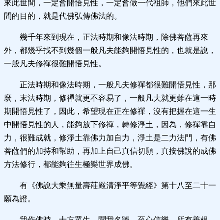
來此世間，一定會開悟見性，一定會做一代祖師，他們來此世
間的目的，就是代佛弘傳佛法的。
幾千年來到現在，正法時期和像法時期，除佛菩薩再來
外，都幾乎找不到幾個一般凡夫能夠開悟見性的，也就是說，
一般凡夫修禪很難開悟見性。
正法時期和像法時期，一般凡夫修禪都很難開悟見性，那
麼，末法時期，修禪就更不容易了，一般凡夫就更難在這一時
期開悟見性了，因此，希望現在正在修禪，沒有把握在這一生
中開悟見性的人，能夠放下修禪，轉修淨土，因為，修禪靠自
力，很難成就，修淨土靠佛力加自力，淨土是二力法門，有佛
菩薩們的加持和幫助，再加上自己真信切願，真按佛說的成佛
方法修行，都能夠往生極樂世界成佛。
有《佛說大乘無量壽莊嚴清淨平等覺經》第十八至二十一
願為證。
我作佛時。十方眾生。聞我名號。至心信樂。所有善根。