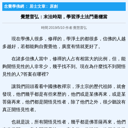
念覺學佛網
:
居士文章
:
原創
覺慧普弘：末法時期，學習淨土法門最穩當
時間:2019/5/10 作者:覺慧普弘
現在學佛人很多，修禪的，學淨土的都很多，信佛的人越
多越好，若都能夠自覺覺他，廣度有情就更好了。
在諸多信佛人當中，修禪的人占有相當大的比例，但，能
夠開悟見性的人非常少，幾乎找不到。現在為什麼找不到開悟
見性的人?答案在哪裡?
讓我們回頭看看中國佛教禪宗，淨土宗的歷代祖師，就會
發現，他們幾乎都是有些來歷的，他們或是某佛再來，或是某
菩薩再來，他們都是開悟見性者，除了他們之外，很少聽說有
真正開悟見性者。
也就是說，所有開悟見性者，幾乎都是佛菩薩再來，他們