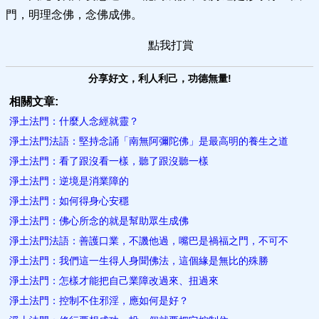
門，明理念佛，念佛成佛。
點我打賞
分享好文，利人利己，功德無量!
相關文章:
淨土法門：什麼人念經就靈？
淨土法門法語：堅持念誦「南無阿彌陀佛」是最高明的養生之道
淨土法門：看了跟沒看一樣，聽了跟沒聽一樣
淨土法門：逆境是消業障的
淨土法門：如何得身心安穩
淨土法門：佛心所念的就是幫助眾生成佛
淨土法門法語：善護口業，不譏他過，嘴巴是禍福之門，不可不
淨土法門：我們這一生得人身聞佛法，這個緣是無比的殊勝
淨土法門：怎樣才能把自己業障改過來、扭過來
淨土法門：控制不住邪淫，應如何是好？