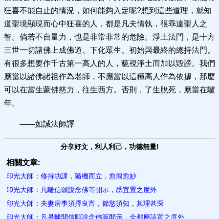
狂喜不能自止的情況，如何能夠入定呢?想到這些道理，就知
道聖境顯現而心中狂喜的人，都是凡夫情執，很乖違聖人之
智。倘若不自量力，也是非常非常的危險。淨土法門，是十方
三世一切諸佛上成佛道、下化眾生、初始與最終的總持法門。
有很多想要作千古第一高人的人，藐視淨土而加以毀謗。我們
應當以諸佛諸祖作為老師，不應當以這種高人作為依據，那麼
可以在當生蒙佛慈力，往生西方。否則，了生脫死，應當在驢
年。
——如誠法師譯
分享好文，利人利己，功德無量!
相關文章:
印光大師：修持功課，隨機而立，愈簡愈妙
印光大師：凡離信願說念佛等開示，悉宜置之度外
印光大師：夫妻房事須擇良宵，節慾須知，其理甚深
印光大師：凡是離開信願說念佛等開示，全都應該置之度外