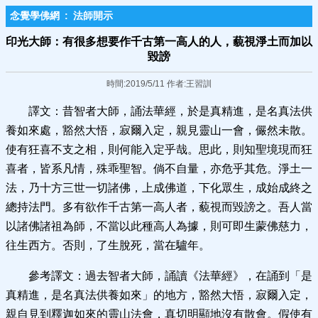
念覺學佛網
:
法師開示
印光大師：有很多想要作千古第一高人的人，藐視淨土而加以
毀謗
時間:2019/5/11 作者:王習訓
譯文：昔智者大師，誦法華經，於是真精進，是名真法供
養如來處，豁然大悟，寂爾入定，親見靈山一會，儼然未散。
使有狂喜不支之相，則何能入定乎哉。思此，則知聖境現而狂
喜者，皆系凡情，殊乖聖智。倘不自量，亦危乎其危。淨土一
法，乃十方三世一切諸佛，上成佛道，下化眾生，成始成終之
總持法門。多有欲作千古第一高人者，藐視而毀謗之。吾人當
以諸佛諸祖為師，不當以此種高人為據，則可即生蒙佛慈力，
往生西方。否則，了生脫死，當在驢年。
參考譯文：過去智者大師，誦讀《法華經》，在誦到「是
真精進，是名真法供養如來」的地方，豁然大悟，寂爾入定，
親自見到釋迦如來的靈山法會，真切明顯地沒有散會。假使有