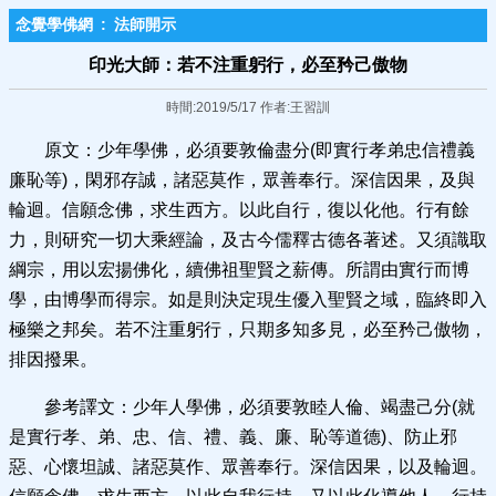
念覺學佛網
:
法師開示
印光大師：若不注重躬行，必至矜己傲物
時間:2019/5/17 作者:王習訓
原文：少年學佛，必須要敦倫盡分(即實行孝弟忠信禮義
廉恥等)，閑邪存誠，諸惡莫作，眾善奉行。深信因果，及與
輪迴。信願念佛，求生西方。以此自行，復以化他。行有餘
力，則研究一切大乘經論，及古今儒釋古德各著述。又須識取
綱宗，用以宏揚佛化，續佛祖聖賢之薪傳。所謂由實行而博
學，由博學而得宗。如是則決定現生優入聖賢之域，臨終即入
極樂之邦矣。若不注重躬行，只期多知多見，必至矜己傲物，
排因撥果。
參考譯文：少年人學佛，必須要敦睦人倫、竭盡己分(就
是實行孝、弟、忠、信、禮、義、廉、恥等道德)、防止邪
惡、心懷坦誠、諸惡莫作、眾善奉行。深信因果，以及輪迴。