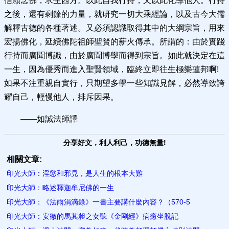
信願念佛，求生西方。以此自我行持，又以此化導他人。行持
之後，還有剩餘的力量，就研究一切大乘經論，以及古今大儒
解釋古德的各種著述。又必須認識取得其中的大綱宗旨，用來
宏揚佛化，延續佛陀祖師聖賢的薪火傳承。所謂的：由於實踐
行持而廣聞博識，由於廣聞博學而得到宗旨。如此就決定在這
一生，因為優秀而進入聖賢領域，臨終立即往生極樂蓮邦啊!
如果不注重親自實行，只期望多學一些知識見解，必然導致誇
耀自己，輕慢他人，排斥因果。
——如誠法師譯
分享好文，利人利己，功德無量!
相關文章:
印光大師：淫慾和邪見，是人生的根本大難
印光大師：略述釋迦牟尼佛的一生
印光大師：《法雨涓滴錄》一書主要講什麼內容？（570-5
印光大師：安徽的馬其昶之女聽《金剛經》病癒坐脫記