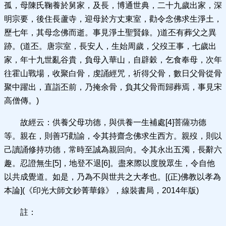
孤，母陳氏鞠養於舅家，及長，博通世典，二十九歲出家，深
明宗要，後住長蘆寺，迎母於方丈東室，勸令念佛求生淨土，
歷七年，其母念佛而逝。事見淨土聖賢錄。)道丕有葬父之異
跡。(道丕。唐宗室，長安人，生始周歲，父歿王事，七歲出
家，年十九世亂谷貴，負母入華山，自辟穀，乞食奉母，次年
往霍山戰場，收聚白骨，虔誦經咒，祈得父骨，數日父骨從骨
聚中躍出，直詣丕前，乃掩余骨，負其父骨而歸葬焉，事見宋
高僧傳。)
故經云：供養父母功德，與供養一生補處[4]菩薩功德
等。親在，則善巧勸諭，令其持齋念佛求生西方。親歿，則以
己讀誦修持功德，常時至誠為親回向。令其永出五濁，長辭六
趣。忍證無生[5]，地登不退[6]。盡來際以度脫眾生，令自他
以共成覺道。如是，乃為不與世共之大孝也。[(正)佛教以孝為
本論](《印光大師文鈔菁華錄》，線裝書局，2014年版)
註：