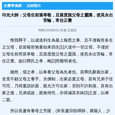
念覺學佛網
:
法師開示
印光大師：父母生前當孝敬，且當度脫父母之靈識，使其永出
苦輪，常住正覺
時間:2019/5/12 作者:王習訓
惟我釋子，以成道利生為最上報恩之事。且不僅報答多生
之父母，並當報答無量劫來四生[1]六道中一切父母。不僅於
父母生前而當孝敬，且當度脫父母之靈識，使其永出苦輪，常
住正覺。故曰釋氏之孝，晦[2]而難明者也。
雖然，儒之孝，以奉養父母為先者也。若釋氏辭親出家，
豈竟不顧父母之養乎。夫佛制，出家必稟父母。若有兄弟子侄
可托，乃得稟請於親，親允方可出家，否則不許剃落。其有出
家之後，兄弟或故，親無倚托，亦得減其衣缽[3]之資，以奉
二親。
所以長蘆有養母之芳蹤，(宋長蘆宗頤禪師，襄陽人，少