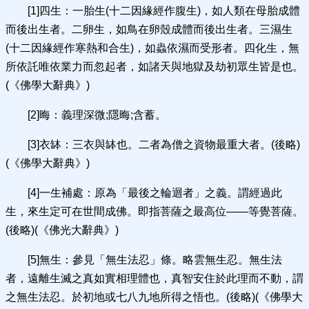
[1]四生：一胎生(十二因緣經作腹生)，如人類在母胎成體
而後出生者。二卵生，如鳥在卵殼成體而後出生者。三濕生
(十二因緣經作寒熱和合生)，如蟲依濕而受形者。四化生，無
所依託唯依業力而忽起者，如諸天與地獄及劫初眾生皆是也。
(《佛學大辭典》)
[2]晦：義理深微;隱晦;含蓄。
[3]衣缽：三衣與缽也。二者為僧之資物最重大者。(後略)
(《佛學大辭典》)
[4]一生補處：原為「最後之輪迴者」之義。謂經過此
生，來生定可在世間成佛。即指菩薩之最高位——等覺菩薩。
(後略)(《佛光大辭典》)
[5]無生：參見「無生法忍」條。略雲無生忍。無生法
者，遠離生滅之真如實相理體也，真智安住於此理而不動，謂
之無生法忍。於初地或七八九地所得之悟也。(後略)(《佛學大