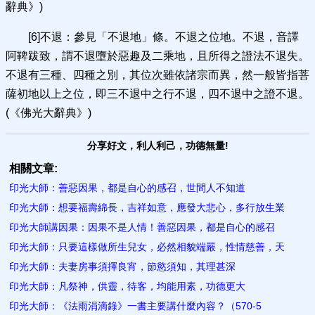
辭典》)
[6]不退：參見「不退地」條。不退之位地。不退，音譯
阿鞞跋致，謂不退墮於惡趣及二乘地，且所得之證法不退失。
不退有三種、四種之別，其位次雖依諸宗而異，然一般皆指菩
薩初地以上之位，即三不退中之行不退，四不退中之證不退。
(《佛光大辭典》)
分享好文，利人利己，功德無量!
相關文章:
印光大師：善惡因果，都是自心的感召，世間人不知道
印光大師：想要福壽綿長，吉祥如意，應發大悲心，多行放生業
印光大師講因果：因果不是人情！善惡因果，都是自心的感召
印光大師：只要這樣做所生兒女，必然相貌端嚴，性情慈善，天
印光大師：夫妻房事須擇良宵，節慾須知，其理甚深
印光大師：凡祭神，供靈，待客，均能用素，功德更大
印光大師：《法雨涓滴錄》一書主要講什麼內容？（570-5