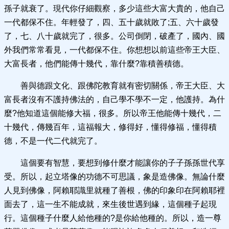
孫子就衰了。現代你仔細觀察，多少這些大富大貴的，他自己
一代都保不住。年輕發了，四、五十歲就敗了;五、六十歲發
了，七、八十歲就完了，很多。公司倒閉，破產了，國內、國
外我們常常看見，一代都保不住。你想想以前這些帝王大臣、
大富長者，他們能傳十幾代，靠什麼?靠積善積德。
善與德跟文化、跟佛陀教育就有密切關係，帝王大臣、大
富長者沒有不護持佛法的，自己學不學不一定，他護持。為什
麼?他知道這個能修大福，很多。所以帝王他能傳十幾代，二
十幾代，傳幾百年，這福報大，修得好，懂得修福，懂得積
德，不是一代二代就完了。
這個要有智慧，要想到修什麼才能讓你的子子孫孫世代享
受。所以，起立塔像的功德不可思議，象是造佛像。無論什麼
人見到佛像，阿賴耶識里就種了善根，佛的印象印在阿賴耶裡
面去了，這一生不能成就，來生後世遇到緣，這個種子起現
行。這個種子什麼人給他種的?是你給他種的。所以，造一尊