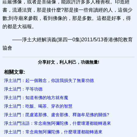
莊嚴佛像，或者是菩薩像，能跟許許多多人種善根。印造經
書，流通法寶，那是接什麼?那是接一些肯讀經的人，這個少
數;到寺廟來參觀，看到佛像的，那是多數。這都是好事，得
的都是大福報。
——淨土大經解演義(第四一0集)2011/5/13香港佛陀教育
協會
分享好文，利人利己，功德無量!
相關文章:
淨土法門：起一個雜念，你說我損失了無量功德
淨土法門：平等功德
淨土法門：知道有佛的地方就有魔
淨土法門：吃飯、喝茶、穿衣的智慧
淨土法門：毘盧遮那佛、盧舍那佛、釋迦牟尼佛的關係?
淨土法門法語：常念南無阿彌陀佛，什麼壞運都能轉過來
淨土法門：常念南無阿彌陀佛，什麼壞運都能轉過來