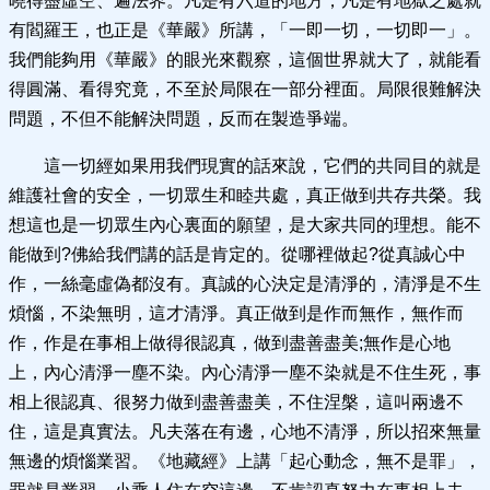
曉得盡虛空、遍法界。凡是有六道的地方，凡是有地獄之處就
有閻羅王，也正是《華嚴》所講，「一即一切，一切即一」。
我們能夠用《華嚴》的眼光來觀察，這個世界就大了，就能看
得圓滿、看得究竟，不至於局限在一部分裡面。局限很難解決
問題，不但不能解決問題，反而在製造爭端。
這一切經如果用我們現實的話來說，它們的共同目的就是
維護社會的安全，一切眾生和睦共處，真正做到共存共榮。我
想這也是一切眾生內心裏面的願望，是大家共同的理想。能不
能做到?佛給我們講的話是肯定的。從哪裡做起?從真誠心中
作，一絲毫虛偽都沒有。真誠的心決定是清淨的，清淨是不生
煩惱，不染無明，這才清淨。真正做到是作而無作，無作而
作，作是在事相上做得很認真，做到盡善盡美;無作是心地
上，內心清淨一塵不染。內心清淨一塵不染就是不住生死，事
相上很認真、很努力做到盡善盡美，不住涅槃，這叫兩邊不
住，這是真實法。凡夫落在有邊，心地不清淨，所以招來無量
無邊的煩惱業習。《地藏經》上講「起心動念，無不是罪」，