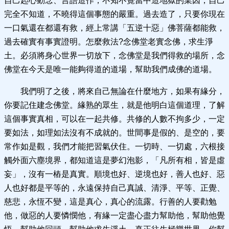
自己起心動念、言語造作，不知不覺當中造地獄的業因，自己
完全不知道，不曉得這個事態的嚴重。過去造了，只要你現在
一口氣還在都還有救，經上常講「五逆十惡」佛菩薩都能救，
過去確實有事實證明。怎麼救法?念佛堂老實念佛，求生淨
土。必須將身心世界一切放下，念佛堂是我們得救的場所，念
佛堂在今天是唯一能夠得道的道場，幫助我們成佛的道場。
我們明了之後，將來自己無論在什麼地方，如果有緣分，
你要記住建念佛堂。緣熟的眾生，就是他明白這個道理，了解
這個事實真相，可以在一起共修。共修的人數不拘多少，一定
要如法，如理如法沒有不成就的。世間事是假的、是空的，要
常作如是觀，我們才能把習氣伏住。一切時、一切處，六根接
觸外面六塵境界，都知道這是夢幻泡影，「凡所有相，皆是虛
妄」，沒有一樁是真實。順境也好、逆境也好，善人也好、惡
人也好都是平等的，永遠保持自己真誠、清淨、平等、正覺、
慈悲，永恆不變，這是真心，真心的流露。行善的人要勸勉
他，做惡的人要憐憫他，有緣一定盡心盡力幫助他，幫助他覺