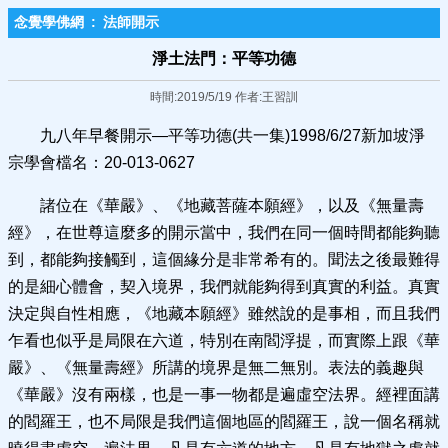
念覺學佛網
:
法師開示
淨土法門：平等功德
時間:2019/5/19 作者:王習訓
九八年早餐開示—平等功德(共一集)1998/6/27新加坡淨
宗學會檔名：20-013-0627
諸位在《華嚴》、《地藏菩薩本願經》，以及《無量壽
經》，在世尊這麼多的開示當中，我們在同一個時間都能夠聽
到，都能夠接觸到，這個緣分是非常希有的。聞法之後最難得
的是細心體會，契入境界，我們就能夠得到真實的利益。真實
決定與自性相應，《地藏本願經》雖然說的是事相，而且我們
乍看也似乎是局限在六道，特別在南閻浮提，而實際上跟《華
嚴》、《無量壽經》所講的境界是無二無別。表法的義趣與
《華嚴》沒有兩樣，也是一事一物都是遍虛空法界。經裡面講
的閻羅王，也不局限是我們這個地區的閻羅王，說一個名稱就