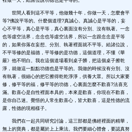
裡做一天，給諸位說功德也是平等的。
世間人看到這不平等，他做幾十年，你做一天，怎麼會平
等?佛說平等的。什麼個道理?真誠心。真誠心是平等的，妄
心不平等，真心是平等，真心裏面沒有分別、沒有執著。一念
也等虛空法界，念念也等虛空法界，所以一念跟念念是平等
的，如果你落在妄想、分別、執著裡面就不平等。給諸位說，
不平等修的是福德，平等修的是功德，這個道理，不懂《華
嚴》他不明白。我在這個道場看到桌子髒，把這個桌子擦乾
淨，就做這一點點功德也是平等的。我做的時候沒有分別、沒
有執著，很細心的把它擦得乾乾淨淨，供養大眾。所以大家要
修，修平等的福，修平等的功德，心裏面怎麼不歡喜?法喜充
滿。歡喜心是自性裡面本具的，本來是歡喜，你現在不歡喜，
是你自己迷。覺悟的人常生歡喜心，皆大歡喜，這是性德的流
露，性德的現相樣子。
我們在一起共同研究討論，這三部都是佛經裡面的精華，
無上的寶典，都是屬於上上乘法。我們要細心體會，要認真努