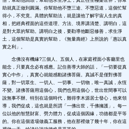
悟，幫助他回頭，幫助他求生淨土，真正往生極樂世界，你幫
助就真正做到圓滿。你幫助他不墮三途、不墮惡道，這個忙幫
得小，不究竟。具體的幫助法，就是讓他了解宇宙人生的真
相，把經典裡面的這些道理、方法、境界講清楚、講明白，這
是對大眾的幫助。講明白之後，要勸導他斷惡修善，求生淨
土，這個幫助是真實的幫助，《無量壽經》上所說的「惠以真
實之利」。
念佛沒有機緣?三個人、五個人，在家庭裡面小客廳里也
能念，只要真念必有感應。記住善導大師的話，「一切要從真
實心中作」，真實心就能感動諸佛菩薩。真誠不是僅對佛菩
薩，對一切眾生、一切人、一切事、一切物，唯一真誠，永恆
不變。諸佛菩薩用這個心，我們也用這個心，世出世間事可以
說無事不辦。特別在這個時代，難得李木源居士發心，他來領
導，我們促成，這也就是所謂「一佛出世，千佛擁護」。每一
位以他的智慧財富、勞力體力，促成這個因緣，功德都是平等
的。你在這個道場做義工服務，他在那裡做了幾十年，你在這