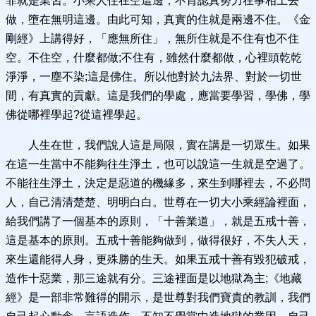
罪就是業習。小乘人住在空這邊，不肯認真努力在事相上去
做，墮在無明這邊。由此可知，真實的住就是兩邊不住。《金
剛經》上講得好，「應無所住」，無所住就是不住有也不住
空。不住空，什麼都做;不住有，雖然什麼都做，心裡頭乾乾
淨淨，一塵不染;這是佛住。所以他對於九法界、對於一切世
間，有真實的貢獻。這是我們的學處，應當要學習，學佛，學
佛從哪裡學起?從這裡學起。
人生在世，我們說人這是局限，實在講是一切眾生。如果
在這一生當中不能夠往生淨土，也可以說這一生就是空過了。
不能往生淨土，決定是惡道的機緣多，來生到哪裡去，不必問
人，自己清清楚楚、明明白白。世尊在一切大小乘經論裡面，
給我們講了一個基本的原則，「十善業道」，就是五戒十善，
這是基本的原則。五戒十善能夠做到，做得很好，不失人天，
來生還能得人身，更殊勝的生天。如果五戒十善有毀犯破戒，
造作十惡業，那三途就有分。三途裡面是以地獄為主;《地藏
經》是一部非常難得的開示，是世尊對我們寶貴的教訓，我們