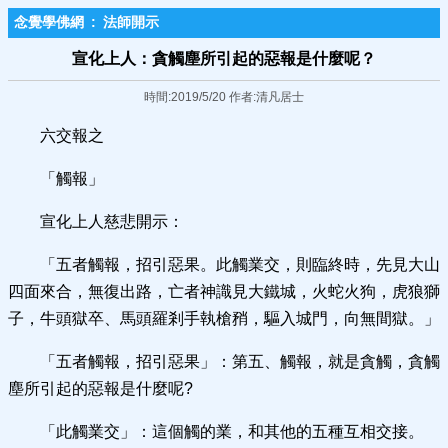
念覺學佛網
:
法師開示
宣化上人：貪觸塵所引起的惡報是什麼呢？
時間:2019/5/20 作者:清凡居士
六交報之
「觸報」
宣化上人慈悲開示：
「五者觸報，招引惡果。此觸業交，則臨終時，先見大山
四面來合，無復出路，亡者神識見大鐵城，火蛇火狗，虎狼獅
子，牛頭獄卒、馬頭羅剎手執槍矟，驅入城門，向無間獄。」
「五者觸報，招引惡果」：第五、觸報，就是貪觸，貪觸
塵所引起的惡報是什麼呢?
「此觸業交」：這個觸的業，和其他的五種互相交接。