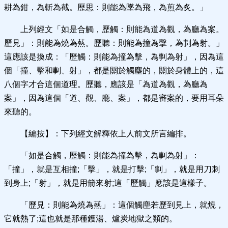
耕為鉗，為斬為截。歷思：則能為墜為飛，為煎為炙。」
上列經文「如是合觸，歷觸：則能為道為觀，為廳為案。
歷見」：則能為燒為爇。歷聽：則能為撞為擊，為剚為射。」
這應該是換成：「歷觸：則能為撞為擊，為剚為射」，因為這
個「撞、擊和剚、射」，都是關於觸塵的，關於身體上的，這
八個字才合這個道理。歷聽，應該是「為道為觀，為廳為
案」，因為這個「道、觀、廳、案」，都是審案的，要用耳朵
來聽的。
【編按】：下列經文解釋依上人前文所言編排。
「如是合觸，歷觸：則能為撞為擊，為剚為射」：
「撞」，就是互相撞;「擊」，就是打擊;「剚」，就是用刀刺
到身上;「射」，就是用箭來射;這「歷觸」應該是這樣子。
「歷見：則能為燒為爇」：這個觸塵若歷到見上，就燒，
它就熱了;這也就是那種鑊湯、爐炭地獄之類的。