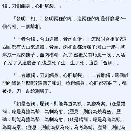
觸，刀劍觸身，心肝屠裂。」
「發明二相」：發明兩種的相，這兩種的相是什麼呢?一
個合相、一個離相。
「一者合觸，合山逼體，骨肉血潰」：怎麼叫合相呢?這
四面都有大山來逼體，骨頭、肉和血都潰爛了;被山一壓，就
壓成一塊肉餅子，血肉模糊，死了;然後又有巧風一吹，又活
了;活了又這麼合了;也是死了生，生了死，這是「合觸」。
「二者離觸，刀劍觸身，心肝屠裂」：二者離觸，這個離
開的觸是什麼呢?這個刀和劍、槍矟觸身，心肝都碎裂了，都
被槍、刀、劍給刺壞了。
「如是合觸，歷觸：則能為道為觀，為廳為案。(疑是錯
簡，應是為撞為擊，為剚為射。)歷見：則能為燒為爇。歷
聽：則能為撞為擊，為剚為射。(疑是錯簡，應是為道為觀，
為廳為案。)歷息：則能為括為袋，為考為縛。歷嘗：則能為