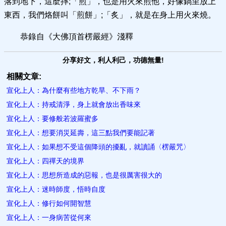
落到地下，這麼摔;「煎」，也是用火來煎他，好像鍋里放上
東西，我們烙餅叫「煎餅」;「炙」，就是在身上用火來燒。
恭錄自《大佛頂首楞嚴經》淺釋
分享好文，利人利己，功德無量!
相關文章:
宣化上人：為什麼有些地方乾旱、不下雨？
宣化上人：持戒清淨，身上就會放出香味來
宣化上人：要修般若波羅蜜多
宣化上人：想要消災延壽，這三點我們要能記著
宣化上人：如果想不受這個降頭的擾亂，就讀誦〈楞嚴咒〉
宣化上人：四禪天的境界
宣化上人：思想所造成的惡報，也是很厲害很大的
宣化上人：迷時師度，悟時自度
宣化上人：修行如何開智慧
宣化上人：一身病苦從何來