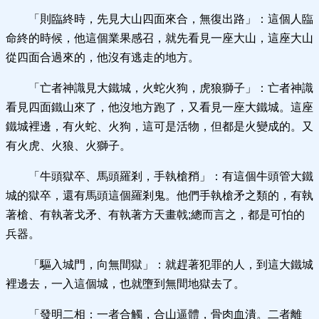
「則臨終時，先見大山四面來合，無復出路」：這個人臨
命終的時候，他這個業果感召，就先看見一座大山，這座大山
從四面合過來的，他沒有逃走的地方。
「亡者神識見大鐵城，火蛇火狗，虎狼獅子」：亡者神識
看見四面鐵山來了，他沒地方跑了，又看見一座大鐵城。這座
鐵城裡邊，有火蛇、火狗，這可是活物，但都是火變成的。又
有火虎、火狼、火獅子。
「牛頭獄卒、馬頭羅剎，手執槍矟」：有這個牛頭管大鐵
城的獄卒，還有馬頭這個羅剎鬼。他們手執槍矛之類的，有執
著槍、有執著戈矛、有執著方天畫戟;總而言之，都是可怕的
兵器。
「驅入城門，向無間獄」：就趕著犯罪的人，到這大鐵城
裡邊去，一入這個城，也就墮到無間地獄去了。
「發明二相：一者合觸，合山逼體，骨肉血潰。二者離