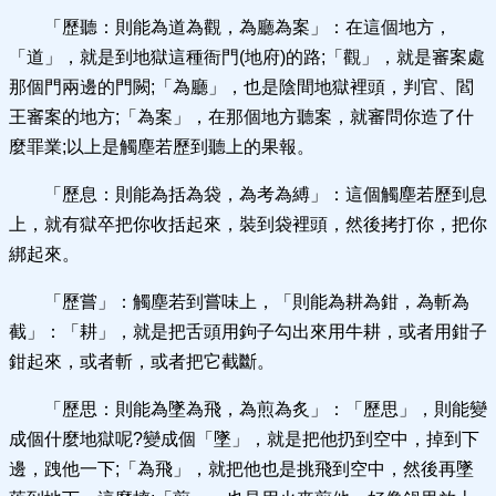
「歷聽：則能為道為觀，為廳為案」：在這個地方，
「道」，就是到地獄這種衙門(地府)的路;「觀」，就是審案處
那個門兩邊的門闕;「為廳」，也是陰間地獄裡頭，判官、閻
王審案的地方;「為案」，在那個地方聽案，就審問你造了什
麼罪業;以上是觸塵若歷到聽上的果報。
「歷息：則能為括為袋，為考為縛」：這個觸塵若歷到息
上，就有獄卒把你收括起來，裝到袋裡頭，然後拷打你，把你
綁起來。
「歷嘗」：觸塵若到嘗味上，「則能為耕為鉗，為斬為
截」：「耕」，就是把舌頭用鉤子勾出來用牛耕，或者用鉗子
鉗起來，或者斬，或者把它截斷。
「歷思：則能為墜為飛，為煎為炙」：「歷思」，則能變
成個什麼地獄呢?變成個「墜」，就是把他扔到空中，掉到下
邊，跩他一下;「為飛」，就把他也是挑飛到空中，然後再墜