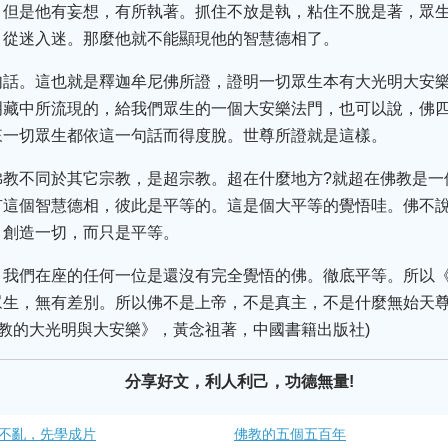
，但是他有妄想，有所執著。抓住不放是執，粘住不脫是著，眾
，從迷入迷。那麼他就不能顯現他的智慧德相了。
句話。這也就是釋迦牟尼佛所證，證明一切眾生本有大光明大安
明藏中所流現的，給我們眾生的一個大安樂法門，也可以說，佛
來一切眾生都依這一句話而得度脫。世尊所證就是這樣。
佛教不同於其它宗教，是超宗教。超在什麼地方?就超在佛教是一
有這個智慧德相，彼此是平等的。這是個大平等的覺悟哇。佛不
，創造一切，而只是平等。
，我們在座的任何一位是還沒有完全覺悟的佛。徹底平等。所以
眾生，無有差別。所以佛不是上帝，不是真主，不是什麼無始天
佛教的大光明與大安樂》，黃念祖著，中國書籍出版社)
分享好文，利人利己，功德無量!
不亂，先學成片
佛教的五個五百年