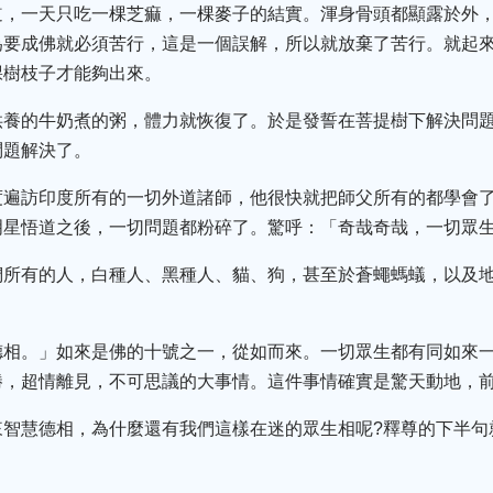
道，一天只吃一棵芝痲，一棵麥子的結實。渾身骨頭都顯露於外
為要成佛就必須苦行，這是一個誤解，所以就放棄了苦行。就起
棵樹枝子才能夠出來。
供養的牛奶煮的粥，體力就恢復了。於是發誓在菩提樹下解決問
問題解決了。
度遍訪印度所有的一切外道諸師，他很快就把師父所有的都學會
明星悟道之後，一切問題都粉碎了。驚呼：「奇哉奇哉，一切眾
們所有的人，白種人、黑種人、貓、狗，甚至於蒼蠅螞蟻，以及
德相。」如來是佛的十號之一，從如而來。一切眾生都有同如來
勝，超情離見，不可思議的大事情。這件事情確實是驚天動地，
來智慧德相，為什麼還有我們這樣在迷的眾生相呢?釋尊的下半句