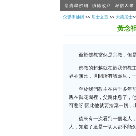
念覺學佛網
積德改命
深信因果
念覺學佛網
>>
居士文章
>>
大德居士
黃念
至於佛教當然是宗教，但
佛教的超越就在於我們教
界亦無比，世間所有我盡見，
至於我們教主在兩千多年
親在御花園裡，父親休息了，他
可悲呀!因此他就要捨棄一切，
後來有一次看到一個老人
人，知道了這是一切人都不能