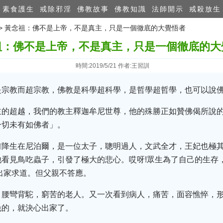
素食護生
戒除邪淫
佛教故事
佛教知識
法師開示
戒殺放生
>> 黃念祖：佛不是上帝，不是真主，只是一個徹底的大覺悟者
祖：佛不是上帝，不是真主，只是一個徹底的大
時間:2019/5/21 作者:王習訓
是宗教而超宗教，佛教是科學超科學，是哲學超哲學，也可以說
主的超越，我們的教主釋迦牟尼世尊，他的殊勝正如贊佛偈所說
一切未有如佛者」。
前降生在尼泊爾，是一位太子，聰明過人，文武全才，王妃也極
看見鳥吃蟲子，引發了極大的悲心。哎呀!眾生為了自己的生存
出家求道。但父親不答應。
，腰彎背駝，窮苦的老人。又一次看到病人，痛苦，面容憔悴，
免的，就決心出家了。