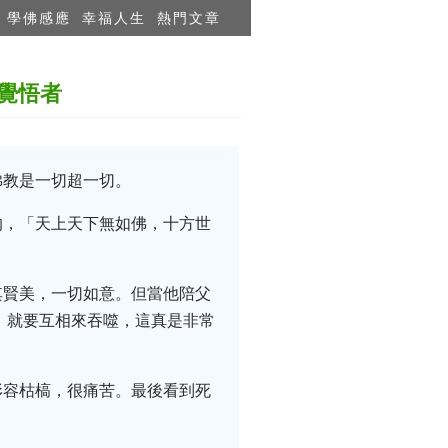
學佛感應
幸福人生
熱門文章
覺悟者
佛教是一切超一切。
的，「天上天下無如佛，十方世
其賢美，一切如意。但當他陪父
，就要互相來吞噬，這真是非常
形容枯槁，很痛苦。最後看到死