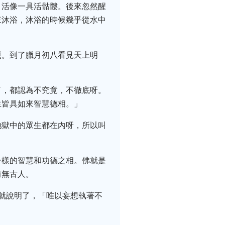
，活像一具活骷髏。後來忽然醒
來沐浴，沐浴的時候幾乎從水中
題。到了臘月初八看見天上明
了，都認為不究竟，不徹底呀。
生皆具如來智慧德相。」
地獄中的眾生都在內呀，所以叫
一樣的智慧和功德之相。佛就是
前無古人。
就說明了，「唯以妄想執著不