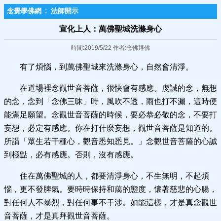
念覺學佛網
:
法師開示
宣化上人：萬佛聖城洗滌身心
時間:2019/5/22 作者:念佛拜佛
有了煩惱，到萬佛聖城來洗滌身心，自然會清淨。
在道場裡念觀世音菩薩，很快會有感應。虔誠的念，無想
的念，念到「念佛三昧」時，風吹不透，雨也打不漏，這時便
能滿足願望。念觀世音菩薩的時候，要必恭必敬的念，不要打
妄想，必定有感應。你在打什麼妄想，觀世音菩薩是知道的。
所謂「眾生若干種心，觀音悉知悉見。」念觀世音菩薩的心誠
到極點，必有感應。否則，沒有感應。
住在萬佛聖城的人，都要清淨身心，不生無明，不起煩
惱，更不發脾氣。要時時保持和藹的態度，懷著慈悲的心腸，
對任何人不暴烈，對任何事不干涉。如能這樣，才是真念觀世
音菩薩，才是真拜觀世音菩薩。