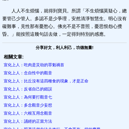
人人不生煩惱，就得到寶貝。所謂「不生煩惱莫疑心，總
要管己少管人。多認不是少爭理，安然清淨智慧生。明心沒有
礙難事，見性那有憂愁心。佛光不是不普照，憂思恨怨心攪
昏。」能按照這幾句話去做，一定得到特別的感應。
分享好文，利人利己，功德無量!
相關文章:
宣化上人：吃肉是災劫的罪魁禍首
宣化上人：念自性中的觀音
宣化上人：比丘沒有這四種食的現象，才是正命
宣化上人：反省自己的錯誤
宣化上人：為何要打觀音七
宣化上人：多念觀音少妄想
宣化上人：六根互用念觀音
宣化上人：誦經的正當方法