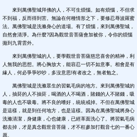
來到萬佛聖城拜佛的人，不可生煩惱。如有煩惱，不但求
不到福，反而得到苦。無論在何種情形之下，要修忍辱波羅蜜
法。萬佛聖城是洗滌身心的道場。有了煩惱，來到萬佛聖城，
自然會清淨。為什麼?因為觀世音菩薩會加被你，令你的煩惱
拋到九霄雲外。
來到萬佛聖城的人，要學觀世音菩薩慈悲喜舍的精神，利
人無我的思想。將心胸放大，能容忍一切不如意事。相會是有
緣人，何必爭爭吵吵，多沒意思!有者改之，無者勉之。
萬佛聖城是洗滌眾生的習氣毛病的地方。來到萬佛聖城的
人，抽菸的人不抽菸，喝酒的人不喝酒，賭錢的人不賭錢，吸
毒的人也不吸毒。將不良的嗜好，統統戒掉。不但在萬佛聖城
是這樣，就是到任何地方，也是這樣。因為在萬佛聖城將身心
洗滌清潔，身健康，心也健康，已經革面洗心了。將習氣毛病
都去掉，才是真念觀世音菩薩，才不枉參加打觀音七的一番心
愿。