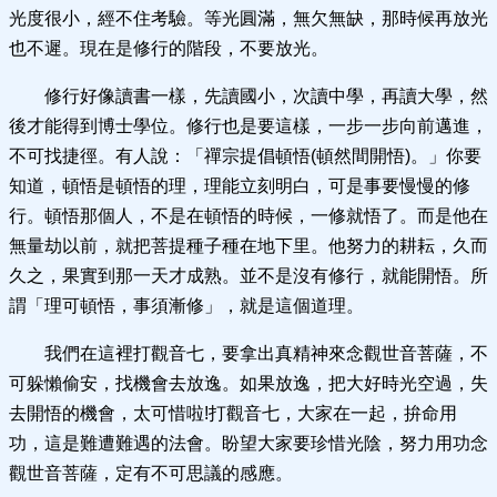
光度很小，經不住考驗。等光圓滿，無欠無缺，那時候再放光
也不遲。現在是修行的階段，不要放光。
修行好像讀書一樣，先讀國小，次讀中學，再讀大學，然
後才能得到博士學位。修行也是要這樣，一步一步向前邁進，
不可找捷徑。有人說：「禪宗提倡頓悟(頓然間開悟)。」你要
知道，頓悟是頓悟的理，理能立刻明白，可是事要慢慢的修
行。頓悟那個人，不是在頓悟的時候，一修就悟了。而是他在
無量劫以前，就把菩提種子種在地下里。他努力的耕耘，久而
久之，果實到那一天才成熟。並不是沒有修行，就能開悟。所
謂「理可頓悟，事須漸修」，就是這個道理。
我們在這裡打觀音七，要拿出真精神來念觀世音菩薩，不
可躲懶偷安，找機會去放逸。如果放逸，把大好時光空過，失
去開悟的機會，太可惜啦!打觀音七，大家在一起，拚命用
功，這是難遭難遇的法會。盼望大家要珍惜光陰，努力用功念
觀世音菩薩，定有不可思議的感應。