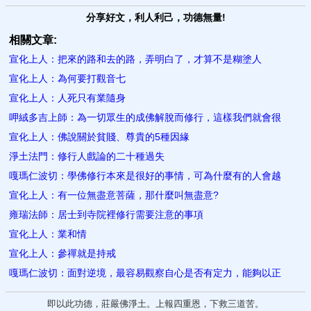
分享好文，利人利己，功德無量!
相關文章:
宣化上人：把來的路和去的路，弄明白了，才算不是糊塗人
宣化上人：為何要打觀音七
宣化上人：人死只有業隨身
呷絨多吉上師：為一切眾生的成佛解脫而修行，這樣我們就會很
宣化上人：佛說關於貧賤、尊貴的5種因緣
淨土法門：修行人戲論的二十種過失
嘎瑪仁波切：學佛修行本來是很好的事情，可為什麼有的人會越
宣化上人：有一位無盡意菩薩，那什麼叫無盡意?
雍瑞法師：居士到寺院裡修行需​要注意的事項
宣化上人：業和情
宣化上人：參禪就是持戒
嘎瑪仁波切：面對逆境，最容易觀察自心是否有定力，能夠以正
即以此功德，莊嚴佛淨土。上報四重恩，下救三道苦。