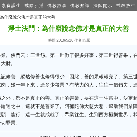
素食護生
戒除邪淫
佛教故事
佛教知識
法師開示
戒殺放生
：為什麼說念佛才是真正的大善
淨土法門：為什麼說念佛才是真正的大善
時間:2019/5/26 作者:心愿
惡業。佛門云：三世怨。第一世做了很多好事，第二世得善果，
了大財。
忘記修善，縱然修善也修得很少，因此，善的果報報完了。第三
吃肉，幾十年下來，造多少殺業？有勢力的人，往往一個錯失，
佛之外，都不是真正的善。真正的善業，要在這一生當中，決定
在輪迴之中，這就不是善業了。阿彌陀佛大慈大悲，幫助我們業
能願、能行，這一生就成就了，帶業往生。生到西方極樂世界，
一切罪業。