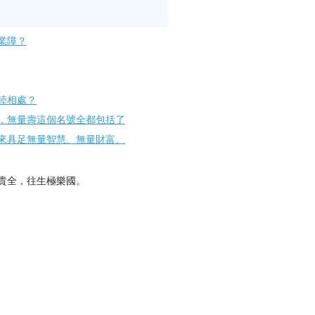
業障？
睦相處？
，無量壽這個名號全都包括了
來具足無量智慧、無量財富、
貴全，往生極樂國。