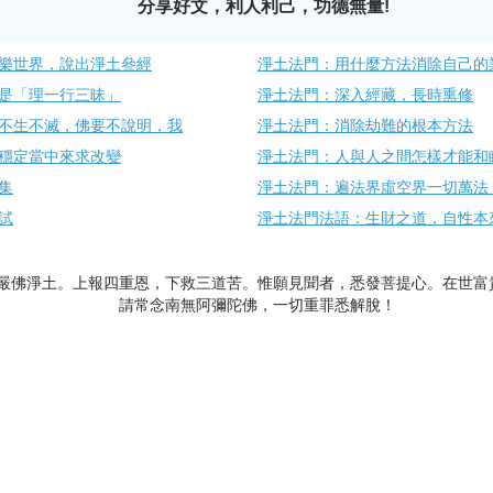
分享好文，利人利己，功德無量!
樂世界，說出淨土叄經
淨土法門：用什麼方法消除自己的
是「理一行三昧」
淨土法門：深入經藏，長時熏修
不生不滅，佛要不說明，我
淨土法門：消除劫難的根本方法
穩定當中來求改變
淨土法門：人與人之間怎樣才能和
集
淨土法門：遍法界虛空界一切萬法
試
淨土法門法語：生財之道，自性本
嚴佛淨土。上報四重恩，下救三道苦。惟願見聞者，悉發菩提心。在世富
請常念南無阿彌陀佛，一切重罪悉解脫！