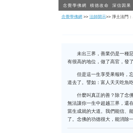
念覺學佛網
積德改命
深信因果
念覺學佛網
>>
法師開示
>> 淨土法門
未出三界，善業仍是一種
有很高的地位，做了高官，發
但是這一生享受果報時，
道去了。譬如：富人天天吃魚
什麼叫真正的善？除了念
無法讓你一生中超越三界，還
當生成就的大道。我們能信、
了。念佛的功德很大，能消除