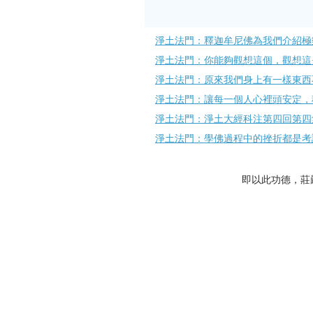
淨土法門：釋迦牟尼佛為我們介紹極
淨土法門：你能夠觀想這個，觀想這
淨土法門：原來我們身上有一樣東西
淨土法門：讓每一個人心裡頭安定，
淨土法門：淨土大經科注第四回第四
淨土法門：學佛過程中的挫折都是考
即以此功德，莊