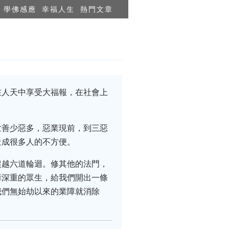
學佛感應
幸福人生
熱門文章
在人天中享受大福報，在社會上
世善少惡多，惡業現前，到三惡
造成很多人的不方便。
超越六道輪迴。修其他的法門，
障深重的眾生，給我們開出一條
我們無始劫以來的業障就消除