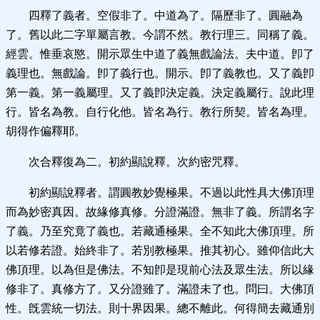
四釋了義者。空假非了。中道為了。隔歷非了。圓融為
了。舊以此二字單屬言教。今謂不然。教行理三。同稱了義。
經雲。惟垂哀愍。開示眾生中道了義無戲論法。夫中道。卽了
義理也。無戲論。卽了義行也。開示。卽了義教也。又了義卽
第一義。第一義屬理。又了義卽決定義。決定義屬行。說此理
行。皆名為教。自行化他。皆名為行。教行所契。皆名為理。
胡得作偏釋耶。
次合釋復為二。初約顯說釋。次約密咒釋。
初約顯說釋者。謂圓教妙覺極果。不過以此性具大佛頂理
而為妙密真因。故緣修真修。分證滿證。無非了義。所謂名字
了義。乃至究竟了義也。若藏通極果。全不知此大佛頂理。所
以若修若證。始終非了。若別教極果。推其初心。雖仰信此大
佛頂理。以為但是佛法。不知卽是現前心法及眾生法。所以緣
修非了。真修方了。又分證雖了。滿證未了也。問曰。大佛頂
性。旣雲統一切法。則十界因果。總不離此。何得簡去藏通別