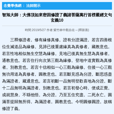
念覺學佛網
:
法師開示
智旭大師：大佛頂如來密因修證了義諸菩薩​萬行首楞嚴經文句
玄義10
時間:2019/5/27 作者:紫竹林中觀自在～{釋新善}
三釋修證者。修有緣修真修。證有分證滿證。若言四善根
位生滅道品為緣修。見諦已後重慮緣真為真修者。藏教意也。
若言性地相似無生空慧為緣修。見地已後真無生慧為真修者。
通教意也。若言住行向次第三觀為緣修。登地中道實觀為真修
者。別教意也。若言十信相似一心三觀為緣修。住後一心三觀
無功用道為真修者。圓教意也。若言斷見惑為分證。斷思惑盡
為滿證者。藏通意也。若言初斷一品無明登歡喜地為分證。斷
十二品無明為滿證者。別教意也。若言初發心時。便成正覺。
成就慧身。不繇他悟。為分證。乃至五住究盡。二死永亡。圓
滿菩提歸無所得。為滿證者。圓教意也。今明圓修圓證。故稱
修證了義。