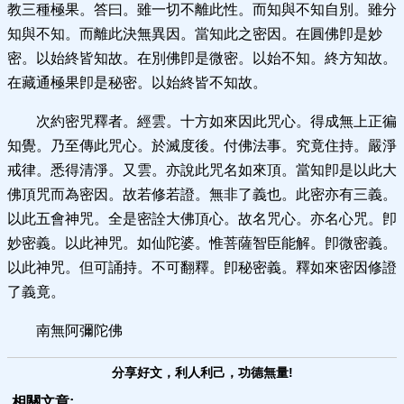
教三種極果。答曰。雖一切不離此性。而知與不知自別。雖分
知與不知。而離此決無異因。當知此之密因。在圓佛卽是妙
密。以始終皆知故。在別佛卽是微密。以始不知。終方知故。
在藏通極果卽是秘密。以始終皆不知故。
次約密咒釋者。經雲。十方如來因此咒心。得成無上正徧
知覺。乃至傳此咒心。於滅度後。付佛法事。究竟住持。嚴淨
戒律。悉得清淨。又雲。亦說此咒名如來頂。當知卽是以此大
佛頂咒而為密因。故若修若證。無非了義也。此密亦有三義。
以此五會神咒。全是密詮大佛頂心。故名咒心。亦名心咒。卽
妙密義。以此神咒。如仙陀婆。惟菩薩智臣能解。卽微密義。
以此神咒。但可誦持。不可翻釋。卽秘密義。釋如來密因修證
了義竟。
南無阿彌陀佛
分享好文，利人利己，功德無量!
相關文章: