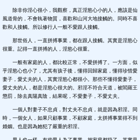
除非你淫心很小，我觀察，真正淫慾心小的人，應該是仙
風道骨的，不會執著物質，喜歡和山河大地接觸的。同時不喜
歡和人接觸。所以修行人一般不愛跟人接觸。
那世俗人，一直拼搏事業，都在跟人接觸。其實是淫慾心
很重。記得一直拼搏的人，淫慾心很重。
一般有家庭的人，都比較正常，不愛拼搏了。一方面，似
乎淫慾心也小了，尤其有孩子後，懂得回歸家庭，懂得珍惜愛
妻子，愛丈夫的人，其實淫慾心都很小。那些不懂得愛妻子，
愛丈夫的人，都是淫慾心很大的。邪淫不符合天道，被閻羅王
懲罰，除去真陽真陰，結果呢，不愛妻子，不愛丈夫。
一個人對妻子不忠貞，對丈夫不忠貞，就是因為邪淫。同
時，一個女人，如果只顧事業，不顧家庭，太拼搏事業得不到
婚姻。也是因為她犯了嚴重的邪淫。
男人也一樣，有些男人為了事業，把家庭都扔了，其實是