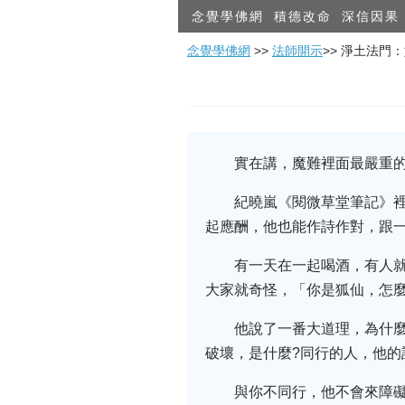
念覺學佛網
積德改命
深信因果
念覺學佛網
>>
法師開示
>> 淨土法門
實在講，魔難裡面最嚴重的
紀曉嵐《閱微草堂筆記》
起應酬，他也能作詩作對，跟
有一天在一起喝酒，有人
大家就奇怪，「你是狐仙，怎麼
他說了一番大道理，為什
破壞，是什麼?同行的人，他的
與你不同行，他不會來障礙