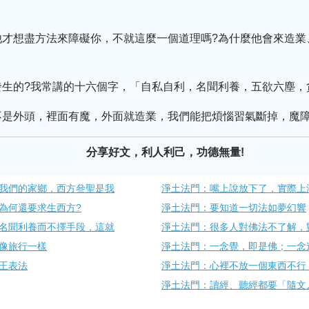
才想盡方法來障礙你，不就這麼一個道理嗎?為什麼他會來造業
發生的?我常講的十六個字，「自私自利，名聞利養，五欲六塵，
不是外頭，裡面有魔，外面就造業，我們能把煩惱習氣斷掉，魔
分享好文，利人利己，功德無量!
我們的家鄉，西方叄聖是我
淨土法門：嘴上說放下了，實際上
為何還要求生西方?
淨土法門：要知道一切法如夢幻響
名聞利養而不擇手段，這就
淨土法門：很多人對佛法不了解，
像旅行一樣
淨土法門：一念覺，即是佛；一念
王表法
淨土法門：心裡不放一個東西不行
淨土法門：讀經、聽經都要「隨文