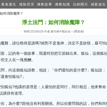
素食護生
戒除邪淫
佛教故事
佛教知識
法師開示
戒殺放生
：如何消除魔​障？
淨土法門：如何消除魔​障？
時間:2019/5/29 作者:紫竹林中觀自在～{釋新善}
魔難，諸位曉得是誰嗎?絕對不是鬼神，決定不是妖怪，最可怕
裡面，記的有一個故事，我還特別把它節錄出來。狐仙，這個狐
一些文人在一塊應酬。
就問，向這個狐仙請教，他說：「你們最怕的是什麼?」狐仙說：
還會怕狐仙?」
麼怕狐仙?他講的道理是：人最怕的是同行，同行相忌，他來奪命
話講得有道理。
你，為什麼?跟他沒有利害關係。所以你要問我的話，你們和尚