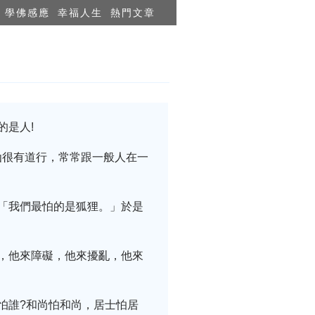
學佛感應
幸福人生
熱門文章
的是人!
仙很有道行，常常跟一般人在一
「我們最怕的是狐狸。」於是
，他來障礙，他來擾亂，他來
怕誰?和尚怕和尚，居士怕居