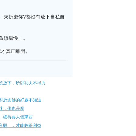
、來折磨你?都沒有放下自私自
貪瞋痴慢」。
障才真正離開。
沒放下，所以功夫不得力
對於念佛的好處不知道
迷，佛也是魔
，總得要人個東西
入觀」，才能夠得利益