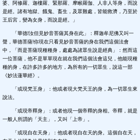
婆、阿修羅、迦樓羅、緊那羅、摩睺羅伽、人非人等身，而說
是經。諸有地獄、餓鬼、畜生，及眾難處，皆能救濟，乃至於
王后宮，變為女身，而說是經。」
「華德!汝但見妙音菩薩其身在此」：釋迦牟尼佛又叫一
聲，華德菩薩!你現在只看見妙音菩薩的身在我們這個法會
中，「而是菩薩現種種身，處處為諸眾生說是經典」：然而這
一位菩薩，他不是單單現在就在我們這個法會這兒，他能現種
種的身，在許多許多的地方，為所有的一切眾生，說這一部
《妙法蓮華經》。
「或現梵王身」：他或者現大梵天王的身，為一切眾生來
說法。
「或現帝釋身」：或者他現一個帝釋的身相。帝釋，就是
一般人所謂的「天主」，又叫「上帝」。
「或現自在天身」：他或者現自在天的身。這個自在天，