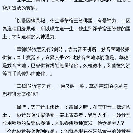
寶所造成的寶缽。
「以是因緣果報，今生淨華宿王智佛國，有是神力」：因
為這種因緣果報，所以現在這一生，他生到淨華宿王智佛的國
土，才有這種的大神通力。
「華德!於汝意云何?爾時，雲雷音王佛所，妙音菩薩伎樂
供養，奉上寶器者，豈異人乎?今此妙音菩薩摩訶薩是。華德!
是妙音菩薩，已曾供養親近無量諸佛，久植德本，又值恆河沙
等百千萬億那由他佛。」
「華德!於汝意云何」：佛又叫一聲，華德菩薩!在你的意
思裡邊怎麼樣呢?
「爾時，雲雷音王佛所」：當爾之時，在雲雷音王佛這國
土，「妙音菩薩伎樂供養，奉上寶器者，豈異人乎」：妙音菩
薩用種種的伎樂供養佛，又供養佛種種寶器，他豈是旁人?
「今此妙音菩薩摩訶薩是」：他就是現在在這法會中的妙音菩