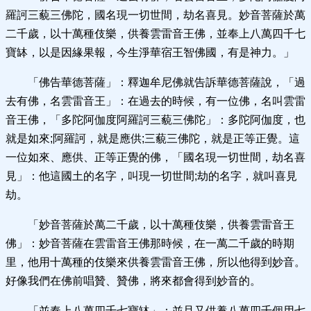
羅訶三藐三佛陀，國名現一切世間，劫名喜見。妙音菩薩於萬
二千歲，以十萬種伎樂，供養雲雷音王佛，並奉上八萬四千七
寶缽，以是因緣果報，今生淨華宿王智佛國，有是神力。」
「佛告華德菩薩」：釋迦牟尼佛就告訴華德菩薩說，「過
去有佛，名雲雷音王」：在過去的時候，有一位佛，名叫雲雷
音王佛，「多陀阿伽度阿羅訶三藐三佛陀」：多陀阿伽度，也
就是如來;阿羅訶，就是應供;三藐三佛陀，就是正等正覺。這
一位如來、應供、正等正覺的佛，「國名現一切世間，劫名喜
見」：他這國土的名字，叫現一切世間;劫的名字，就叫喜見
劫。
「妙音菩薩於萬二千歲，以十萬種伎樂，供養雲雷音王
佛」：妙音菩薩在雲雷音王佛那時候，在一萬二千歲的時期
里，他用十萬種的伎樂來供養雲雷音王佛，所以他得到妙音。
好像我們在佛前唱贊、贊佛，將來都會得到妙音的。
「並奉上八萬四千七寶缽」：並且又供養八萬四千個用七