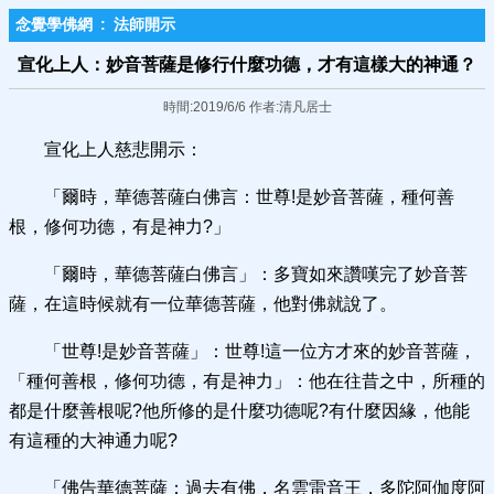
念覺學佛網
:
法師開示
宣化上人：妙音菩薩是修行什麼功德，才有這樣大的神通？
時間:2019/6/6 作者:清凡居士
宣化上人慈悲開示：
「爾時，華德菩薩白佛言：世尊!是妙音菩薩，種何善
根，修何功德，有是神力?」
「爾時，華德菩薩白佛言」：多寶如來讚嘆完了妙音菩
薩，在這時候就有一位華德菩薩，他對佛就說了。
「世尊!是妙音菩薩」：世尊!這一位方才來的妙音菩薩，
「種何善根，修何功德，有是神力」：他在往昔之中，所種的
都是什麼善根呢?他所修的是什麼功德呢?有什麼因緣，他能
有這種的大神通力呢?
「佛告華德菩薩：過去有佛，名雲雷音王，多陀阿伽度阿