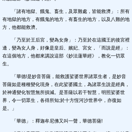
「諸有地獄、餓鬼、畜生，及眾難處，皆能救濟」：所有
有地獄的地方，有餓鬼的地方，有畜生的地方，以及八難的地
方，他都能救濟。
「乃至於王后宮，變為女身」：乃至於在這國王的後宮裡
邊，變為女人身，好像是皇后、嬪妃、宮女，「而說是經」：
在這個地方，他都來講說這部《妙法蓮華經》，教化一切眾
生。
「華德!是妙音菩薩，能救護娑婆世界諸眾生者，是妙音
菩薩如是種種變化現身，在此娑婆國土，為諸眾生說是經典，
於神通變化智慧無所損減。是菩薩以若干智慧，明照娑婆世
界，令一切眾生，各得所知;於十方恆河沙世界中，亦復如
是。」
「華德」：釋迦牟尼佛又叫一聲，華德菩薩!