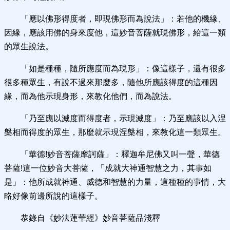
「應以佛形得度者，即現佛形而為說法」：若他的機緣、
因緣，應該用佛的身來度他，這妙音菩薩就現佛形，給這一類
的眾生說法。
「如是種種，隨所應度而為現形」：像這樣子，還有很多
很多種眾生，有說不過來那麼多，隨他所應該得度的這種因
緣，而為他示現身形，來教化他們，而為說法。
「乃至應以滅度而得度者，示現滅度」：乃至應該以入涅
槃相而得度的眾生，那麼就示現涅槃相，來教化這一類眾生。
「華德!妙音菩薩摩訶薩」：釋迦牟尼佛又叫一聲，華德
菩薩!這一位妙音大菩薩，「成就大神通智慧之力，其事如
是」：他所成就神通、威德和智慧的力量，這種種的事情，大
略好像前邊所說的這樣子。
恭錄自《妙法蓮華經》妙音菩薩品淺釋