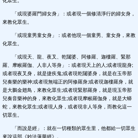
化眾生。
「或現婆羅門婦女身」：或者現一個修清淨行的婦女身，
來教化眾生。
「或現童男童女身」：或者他現一個童男、童女身，來教
化眾生。
「或現天、龍、夜叉、乾闥婆、阿修羅、迦樓羅、緊那
羅、摩睺羅伽、人非人等身」：或者現天上的人;或者現龍身;
或者現夜叉身，就是捷疾鬼;或者現乾闥婆身，就是在玉帝那
兒奏樂的樂神;或者現無端正的阿修羅身;或者現迦樓羅身，就
是大鵬金翅鳥，來教化眾生;或者現緊那羅身，就是現玉帝那
兒奏音樂神的身，來教化眾生;或者現摩睺羅伽身，就是大蟒
蛇，來教化眾生;或者現人身，或者現非人等身，而教化這一
切眾生。
「而說是經」：就在一切種類的眾生里，他都給一切眾生
來說這部《妙法蓮華經》。