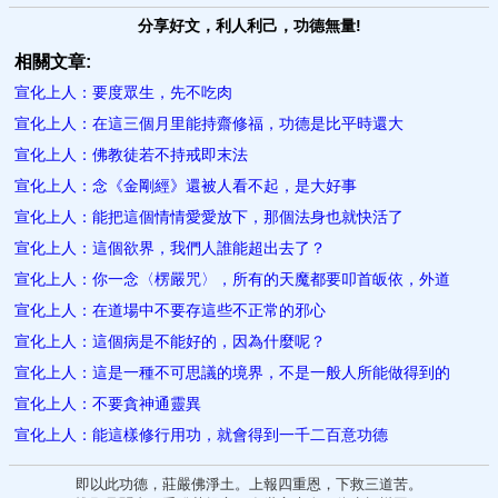
分享好文，利人利己，功德無量!
相關文章:
宣化上人：要度眾生，先不吃肉
宣化上人：在這三個月里能持齋修福，功德是比平時還大
宣化上人：佛教徒若不持戒即末法
宣化上人：念《金剛經》還被人看不起，是大好事
宣化上人：能把這個情情愛愛放下，那個法身也就快活了
宣化上人：這個欲界，我們人誰能超出去了？
宣化上人：你一念〈楞嚴咒〉，所有的天魔都要叩首皈依，外道
宣化上人：在道場中不要存這些不正常的邪心
宣化上人：這個病是不能好的，因為什麼呢？
宣化上人：這是一種不可思議的境界，不是一般人所能做得到的
宣化上人：不要貪神通靈異
宣化上人：能這樣修行用功，就會得到一千二百意功德
即以此功德，莊嚴佛淨土。上報四重恩，下救三道苦。