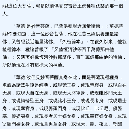
薩!這位大菩薩，就是以前供養雲雷音王佛種種伎樂的那一個
人。
「華德!是妙音菩薩，已曾供養親近無量諸佛」：華德菩
薩!你要知道，這一位妙音菩薩，他在往昔已經供養無量諸
佛，又曾經親近無量諸佛。「久植德本」：在很久以來，他就
植種德本、種諸善根了!「又值恆河沙等百千萬億那由他
佛」：又遇著好像恆河沙數那麼多，百千萬億那由他的諸佛，
所以他現在才有這樣大的神通。
「華德!汝但見妙音菩薩其身在此，而是菩薩現種種身，
處處為諸眾生說是經典，或現梵王身，或現帝釋身，或現自在
天身，或現大自在天身，或現天大將軍身，或現毗沙門天王
身，或現轉輪聖王身，或現諸小王身，或現長者身，或現居士
身，或現宰官身，或現婆羅門身，或現比丘、比丘尼、優婆
塞、優婆夷身，或現長者居士婦女身，或現宰官婦女身，或現
婆羅門婦女身，或現童男童女身，或現天、龍、夜叉、乾闥