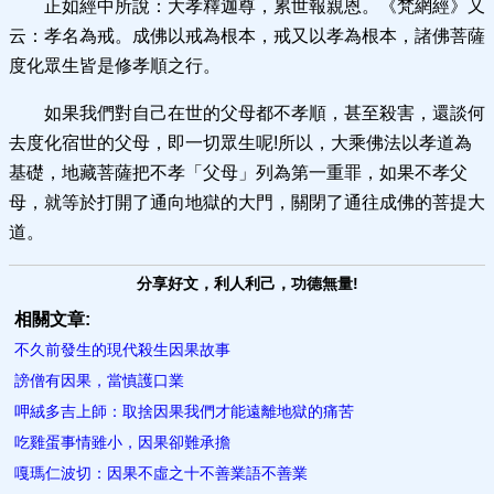
正如經中所說：大孝釋迦尊，累世報親恩。《梵網經》又
云：孝名為戒。成佛以戒為根本，戒又以孝為根本，諸佛菩薩
度化眾生皆是修孝順之行。
如果我們對自己在世的父母都不孝順，甚至殺害，還談何
去度化宿世的父母，即一切眾生呢!所以，大乘佛法以孝道為
基礎，地藏菩薩把不孝「父母」列為第一重罪，如果不孝父
母，就等於打開了通向地獄的大門，關閉了通往成佛的菩提大
道。
分享好文，利人利己，功德無量!
相關文章:
不久前發生的現代殺生因果故事
謗僧有因果，當慎護口業
呷絨多吉上師：取捨因果我們才能遠離地獄的痛苦
吃雞蛋事情雖小，因果卻難承擔
嘎瑪仁波切：因果不虛之十不善業語不善業