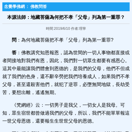
念覺學佛網
:
佛教問答
本源法師：地藏菩薩為何把不孝「父母」列為第一重罪？
時間:2019/6/10 作者:理寧
問
：為何地藏菩薩把不孝「父母」列為第一重罪?
答
：佛教講究知恩報恩，認為世間的一切人事物都直接或
者間接地對我們有恩，因此，我們對一切眾生都要有感恩心。
這其中最能讓我們體會到恩德的，是我們的父母，他們不但成
就了我們的色身，還不辭辛勞把我們培養成人，如果我們不孝
父母，甚至還殺害他們，就犯了逆罪，必墮無間地獄，長劫受
苦，要想出離，遙遙無期。
《梵網經》云：一切男子是我父，一切女人是我母。可
知，眾生宿世都曾做過我們的父母，所以，我們不能單單報這
一世父母恩德，還要報生生世世父母的恩德。