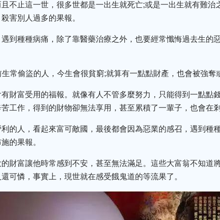
而且不止這一世，很多世都是一出生就死亡;或是一出生就有難治
，殺害別人過多的果報。
，遇到種種病痛，除了靠醫藥治療之外，也要經常懺悔過去生的
：前生常偷盜的人，今生會很貧窮;就算有一點點財產，也會被強
會有財富受用的福報。就像有人不管多麼努力，只能得到一點點錢
辛苦工作，得到的財物卻無法享用，甚至累積了一輩子，也會在
營利的人，看起來富可敵國，最後都會因為惡業的感召，遇到種
布施的果報。
大的財富讓他時常感到不安，甚至無法滿足。這些大富翁不知道
人還可憐，事實上，現世就在感受餓鬼道的等流果了。