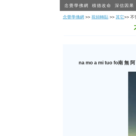
念覺學佛網
積德改命
深信因果
念覺學佛網
>>
視頻轉貼
>>
其它
>>
na mo a mi tuo fo
南
無 阿