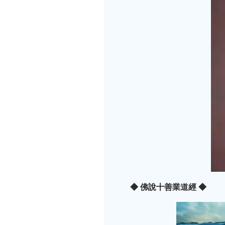
◆ 佛說十善業道經 ◆