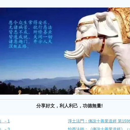
分享好文，利人利己，功德無量!
）－1
淨土法門：佛說十善業道經 第159
）－3
怡西法師：《佛說十善業道經》（