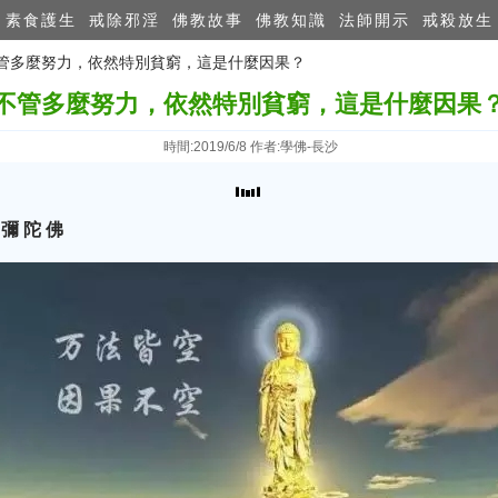
素食護生
戒除邪淫
佛教故事
佛教知識
法師開示
戒殺放生
 不管多麼努力，依然特別貧窮，這是什麼因果？
不管多麼努力，依然特別貧窮，這是什麼因果
時間:2019/6/8 作者:學佛-長沙
 彌 陀 佛