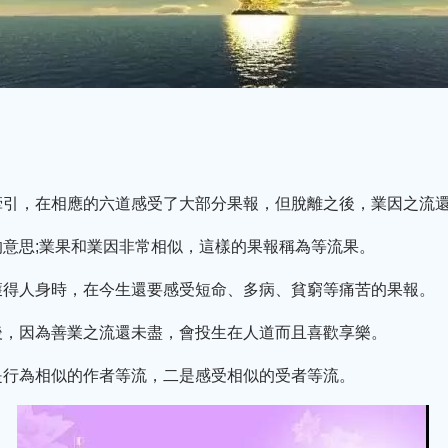
牽引，在相應的六道感受了大部分果報，但脫離之後，業因之流
意思;業果和業因非常相似，這樣的果報稱為等流果。
獲得人身時，在今生還要感受短命、多病、貧窮等痛苦的果報。
後，因為善業之流還未盡，會投生在人道而且喜歡享樂。
是行為相似的作者等流，二是感受相似的受者等流。