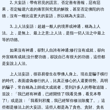
2､大妄語：帶有邪見的謊言。否定善有善報，惡有惡
果，否定輪迴六道的痛苦與究竟的解脫，甚至否定佛陀的功
德，沒有一種比這更大的妄語，所以稱為大妄語。
3､上人法妄語：超越一般人的境界或神通，稱為上人
法。上，是無上、最上之意;上人法，是指一切人法之中最上
等的功德。
如果沒有神通，卻對人自誇有神通;修行沒有成就，卻向
外宣稱有成就;沒什麼功德，卻說自己有很大的功德，這些都
是妄說上人法。
上人法妄語，很容易發生在學佛人身上。現在是騙子橫行
的時代，表面虛偽修行的人，比真正修心的人還要得勢。高明
的騙子，常自稱為上師或大成就者，受到許多人的尊敬追隨，
並說：「我已經有神通，已經開悟了!我看見佛，看見本尊
了!」或是說：「我看到邪魔，我已經幫你修法除魔了。」這
些都是修法上的大妄語。這些人都是為了貪色、貪財、貪名