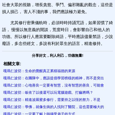
社會大眾的視聽，增長貪慾、爭鬥、偏邪雜亂的觀念，這些是
損人損己， 害人不淺的事，我們應該極力避免。
尤其修行密乘儀軌時，必須時時持誦咒語，如果習慣了綺
語， 慢慢以無意義的閒談，荒度時日，會影響自己和他人的
功德。所以修行人應當要斷除綺語，平時應該儘量禁語，少說
廢語，多念些經文，多說有利於眾生的語言，精進修持。
分享好文，利人利己，功德無量!
相關文章:
嘎瑪仁波切：生命的覺醒真正累積福德的來源
嘎瑪仁波切：在團隊中，應該提倡學習榜樣的精神，而不是突出
嘎瑪仁波切：心地善良一定要有智慧，沒有智慧的善良，可能會
嘎瑪仁波切：皈依了以後還可以玩電腦遊戲、打痲將嗎？
嘎瑪仁波切：精進波羅蜜多修行，需要持之以恆的努力，不是
嘎瑪仁波切：學佛，就像生病的人找到了醫院，這也需要極大的
嘎瑪仁波切：一定要了解上師攝受弟子的方式