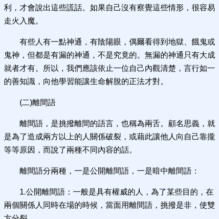
利，才會說出這些謊話。如果自己沒有察覺這些情形，很容易
走火入魔。
有些人有一點神通，有陰陽眼，偶爾看得到地獄、餓鬼或
鬼神，但都是有漏的神通，不是究竟的。無漏的神通只有大成
就者才有。所以，我們應該依止一位自己內觀清楚，言行如一
的善知識，向他學習能讓生命解脫的正法才對。
(二)離間語
離間語，是挑撥離間的語言，也稱為兩舌。顧名思義，就
是為了造成兩方以上的人關係破裂，或藉此讓他人向自己靠攏
等等原因，而說了兩種不同內容的話。
離間語分兩種，一是公開離間語，一是暗中離間語：
1.公開離間語：一般是具有權威的人，為了某些目的，在
兩個關係人同時在場的時候，當面用離間語，挑撥是非，使雙
方分裂。