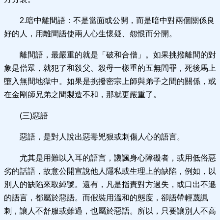
2.暗中離間語：不是當面或公開，而是暗中對兩個關係良
好的人，用離間語使兩人心生懷疑、怨恨而分開。
離間語，最嚴重的就是「破和合僧」。如果挑撥離間的對
象是僧眾，就犯了和殺父、殺母一樣重的五無間罪，死後馬上
墮入無間地獄中。如果是挑撥密宗上師與弟子之間的關係，或
在金剛師兄弟之間製造不和，那就更嚴重了。
(三)惡語
惡語，是對人說出惡毒兇狠或刺傷人心的語言。
尤其是用難以入耳的語言，譏諷身心障礙者，或用低俗惡
劣的話語，故意公開宣說他人隱私或生理上的缺陷，例如，以
別人的缺陷來取綽號。還有，凡是指責對方過失，或口出不遜
的語言，都屬於惡語。而假裝用溫和的態度，卻語帶輕蔑諷
刺，讓人不舒服或難過，也屬於惡語。所以，只要讓別人不高