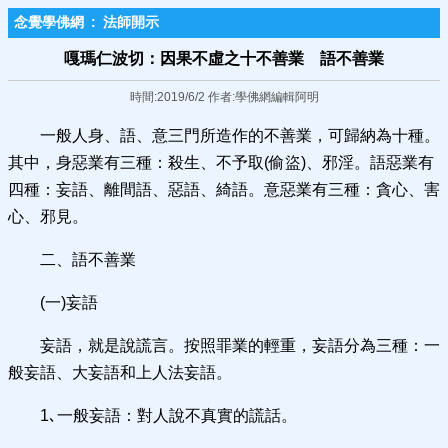
念覺學佛網
:
法師開示
嘎瑪仁波切：因果不虛之十不善業 語不善業
時間:2019/6/2 作者:學佛網編輯阿明
一般人身、語、意三門所造作的不善業，可歸納為十種。
其中，身惡業有三種：殺生、不予取(偷盜)、邪淫。語惡業有
四種：妄語、離間語、惡語、綺語。意惡業有三種：貪心、害
心、邪見。
二、語不善業
(一)妄語
妄語，就是說謊言。按照罪業的輕重，妄語分為三種：一
般妄語、大妄語和上人法妄語。
1､一般妄語：對人說不真實的謊話。