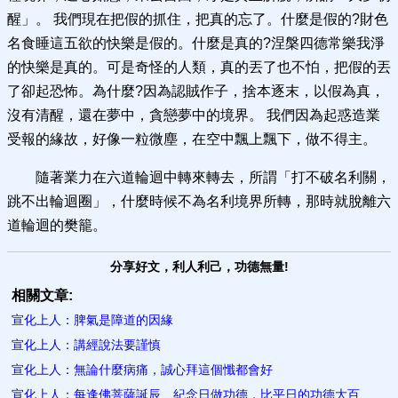
醒」。 我們現在把假的抓住，把真的忘了。什麼是假的?財色
名食睡這五欲的快樂是假的。什麼是真的?涅槃四德常樂我淨
的快樂是真的。可是奇怪的人類，真的丟了也不怕，把假的丟
了卻起恐怖。為什麼?因為認賊作子，捨本逐末，以假為真，
沒有清醒，還在夢中，貪戀夢中的境界。 我們因為起惑造業
受報的緣故，好像一粒微塵，在空中飄上飄下，做不得主。
隨著業力在六道輪迴中轉來轉去，所謂「打不破名利關，
跳不出輪迴圈」，什麼時候不為名利境界所轉，那時就脫離六
道輪迴的樊籠。
分享好文，利人利己，功德無量!
相關文章:
宣化上人：脾氣是障道的因緣
宣化上人：講經說法要謹慎
宣化上人：無論什麼病痛，誠心拜這個懺都會好
宣化上人：每逢佛菩薩誕辰、紀念日做功德，比平日的功德大百