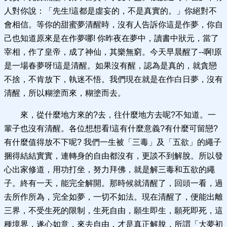
人對你說：「先生!這都是虛妄的，不是真實的。」你絕對不
會相信。等你的甜蜜夢清醒時，沒有人告訴你這是作夢，你自
己也知道原來是在作夢哪! 你昨夜在夢中，讀書中狀元，當了
宰相，作了皇帝，成了神仙，其樂無窮。今天早晨醒了--啊!原
是一場春夢呀!這是清醒。如果沒有醒，認為是真的，就貪戀
不捨，不肯放下，執迷不悟。我們現在就是在作白日夢，沒有
清醒，所以糊塗而來，糊塗而去。
來，從什麼地方來的?去，往什麼地方去呢?不知道。一
輩子也沒有清醒。各位想想看!這有什麼意義?有什麼可留戀?
有什麼值得放不下呢? 我們一生被「三毒」及「五欲」的繩子
捆得結結實實，連轉身的自由都沒有，更談不到解脫。所以發
心出家修道，用功打坐，努力拜佛，就是解三毒和五欲的繩
子。終有一天，能完全解開。那時候就清醒了，回頭一看，過
去所作所為，完全如夢，一切不如法。現在清醒了，便能出離
三界，不受生死的限制，生死自由，願生即生，願死即死，這
種境界，遂心如意，來去自由，才是真正解脫，所謂「大夢初