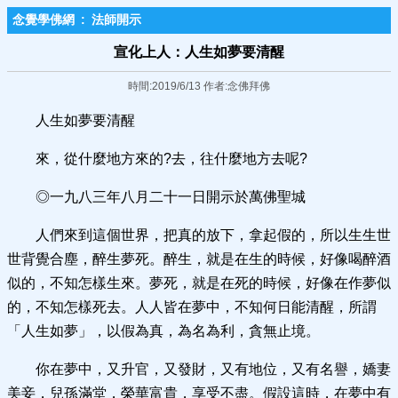
念覺學佛網
:
法師開示
宣化上人：人生如夢要清醒
時間:2019/6/13 作者:念佛拜佛
人生如夢要清醒
來，從什麼地方來的?去，往什麼地方去呢?
◎一九八三年八月二十一日開示於萬佛聖城
人們來到這個世界，把真的放下，拿起假的，所以生生世
世背覺合塵，醉生夢死。醉生，就是在生的時候，好像喝醉酒
似的，不知怎樣生來。夢死，就是在死的時候，好像在作夢似
的，不知怎樣死去。人人皆在夢中，不知何日能清醒，所謂
「人生如夢」，以假為真，為名為利，貪無止境。
你在夢中，又升官，又發財，又有地位，又有名譽，嬌妻
美妾，兒孫滿堂，榮華富貴，享受不盡。假設這時，在夢中有