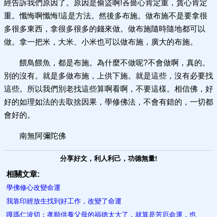
經告訴我們原因了。原因是偷盜啊!吝嗇心肯定重，貪心肯定
重。懺悔啊懺悔!這是方法。然後多布施。做布施不是要拿很
多很多東西，拿很多很多的錢來做。做布施隨時隨地都可以
做。拿一把米，大米、小米也可以做布施，廣大的布施。
餵鳥餵魚，都是布施。為什麼不做呢?不會做啊，真的。
別的沒有。就是多做布施，上供下施。就是這些，沒有必要找
這些。所以我們別老找這些算啊看啊，不要這樣。相信佛，好
好的如理如法的去取捨因果，學修佛法，不會有錯的，一切都
會好的。
南無阿彌陀佛
分享好文，利人利己，功德無量!
相關文章:
學佛修心改變命運
我靠印經放生找到好工作，改變了命運
嘎瑪仁波切：孝順供養父母的福德太大了，就算是苦厄命運，也