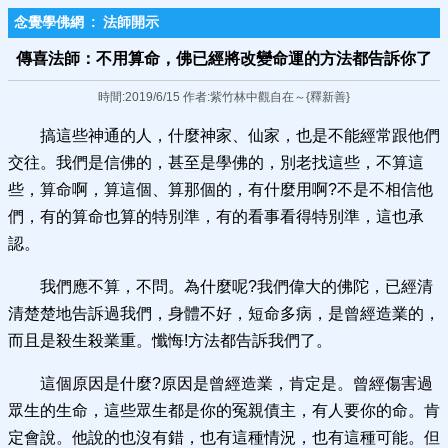
念覺學佛網
:
法師開示
傳喜法師：不用算命，佛已​經將改變命運的方法都告訴你了
時間:2019/6/15 作者:紫竹林中觀自在～{釋新善}
搞這些神通的人，什麼神家、仙家，也是不能經常跟他們
交往。我們是信佛的，甚至是學佛的，別老找這些，不算這
些，算命啊，算這個、算那個的，有什麼用啊?不是不相信他
們，有的算命也算的特別準，有的看事看得特別準，這也承
認。
我們應不算，不問。為什麼呢?我們偉大的佛陀，已經清
清楚楚地告訴過我們，身體不好，短命多病，是曾經造業的，
而且是殺生殺業重。懺悔!方法都告訴我們了。
這個原因是什麼?原因是曾經造業，肯定是。曾經傷害過
眾生的生命，這些眾生都是你的冤親債主，有人要你的命。肯
定會說。他說的也沒有錯，也有這種情況，也有這種可能。但