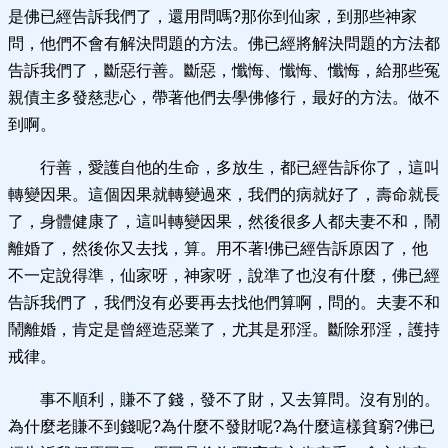
是佛已經告訴我們了，還用問嗎?那你到仙家，到那些神家
問，他們不會有解決問題的方法。佛已經將解決問題的方法都
告訴我們了，斷惡行善。斷惡，懺悔、懺悔、懺悔，給那些冤
親債主多發慈悲心，帶著他們去學佛修行，最好的方法。做不
到啊。
行善，愛護自他的生命，多放生，都已經告訴你了，這叫
轉變因果。這個因果就轉變過來，我們的病就好了，壽命就長
了，身體健康了，這叫轉變因果，然後很多人都夫妻不和，鬧
離婚了，然後你又去找，算。用不著!佛已經告訴原因了，他
不一定說得準，仙家呀，神家呀，說準了也沒有什麼，佛已經
告訴我們了，我們沒有必要再去找他們算啊，問的。夫妻不和
鬧離婚，肯定是曾經造惡業了，尤其是邪淫。斷除邪淫，護持
戒律。
事不順利，賺不了錢，發不了財，又去算問。沒有別的。
為什麼老賺不到錢呢?為什麼不發財呢?為什麼這樣貧窮?佛已