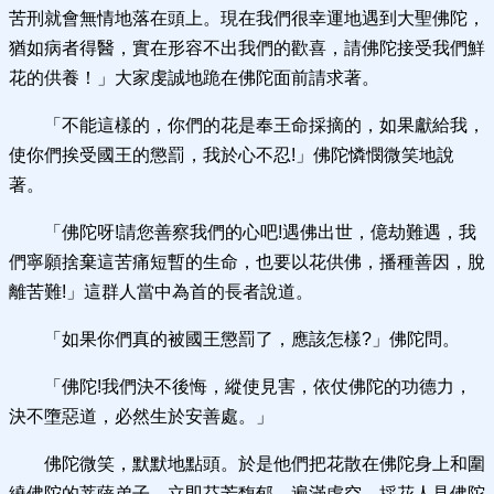
苦刑就會無情地落在頭上。現在我們很幸運地遇到大聖佛陀，
猶如病者得醫，實在形容不出我們的歡喜，請佛陀接受我們鮮
花的供養！」大家虔誠地跪在佛陀面前請求著。
「不能這樣的，你們的花是奉王命採摘的，如果獻給我，
使你們挨受國王的懲罰，我於心不忍!」佛陀憐憫微笑地說
著。
「佛陀呀!請您善察我們的心吧!遇佛出世，億劫難遇，我
們寧願捨棄這苦痛短暫的生命，也要以花供佛，播種善因，脫
離苦難!」這群人當中為首的長者說道。
「如果你們真的被國王懲罰了，應該怎樣?」佛陀問。
「佛陀!我們決不後悔，縱使見害，依仗佛陀的功德力，
決不墮惡道，必然生於安善處。」
佛陀微笑，默默地點頭。於是他們把花散在佛陀身上和圍
繞佛陀的菩薩弟子，立即芬芳馥郁，遍滿虛空，採花人見佛陀