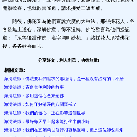
開顏歡喜，也就歡喜雀躍，請求接受三皈五戒。
隨後，佛陀又為他們宣說六度的大乘法，那些採花人，各
各發無上道心，深解佛意，得不退轉。佛陀歡喜為他們授記
道：「汝等後當作佛，名字均叫妙花。」諸採花人頂禮佛陀
後，各各歡喜而去。
分享好文，利人利己，功德無量!
相關文章:
海濤法師：佛法要我們追求的那種情，是一種沒有占有的，不給
海濤法師：吝嗇鬼伊利沙的故事
海濤法師：多用這個心念來念佛
海濤法師：如何守好清淨的八關齋戒？
海濤法師：我們的發心，正在影響這個世界
海濤法師：最好每天早上起來能打坐半個小時
海濤法師：我們在五濁惡世修行很容易退轉，但是這位師父能引