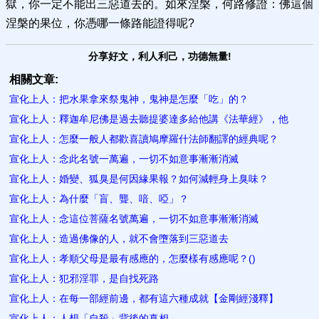
獄，你一定不能出三惡道去的。如來涅槃，何路修證：佛這個
涅槃的果位，你憑哪一條路能證得呢?
分享好文，利人利己，功德無量!
相關文章:
宣化上人：把水果拿來祭鬼神，鬼神是怎麼「吃」的？
宣化上人：釋迦牟尼佛是過去聽提婆達多給他講《法華經》，他
宣化上人：怎麼一般人都歡喜讀鳩摩羅什法師翻譯的經典呢？
宣化上人：念此名號一萬遍，一切不如意事漸漸消滅
宣化上人：婚變、狐臭是何因緣果報？如何減輕身上臭味？
宣化上人：為什麼「盲、聾、喑、啞」？
宣化上人：念這位菩薩名號萬遍，一切不如意事漸漸消滅
宣化上人：造過佛像的人，就不會墮落到三惡道去
宣化上人：孝順父母是最有感應的，怎麼樣有感應呢？()
宣化上人：犯邪淫罪，是自找死路
宣化上人：在每一部經前邊，都有這六種成就【金剛經淺釋】
宣化上人：人想「自殺」背後的真相