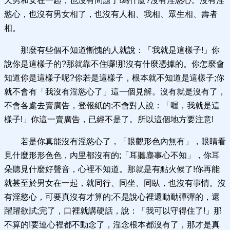
天男和女在一起，也沒有問題了!為什麼?沒有淫慾心。沒有淫
慾心，也沒有男女相了，也沒有人相、我相、眾生相、壽者
相。
那麼有些個不知道慚愧的人就說：「我就是這樣子!」你
說你是這樣子的?那就靠不住囉!那沒有什麼憑據的。你怎麼會
知道你是這樣子呢?你若是這樣子，根本就不知道是這樣子;你
就不會有「我沒有淫慾心了」這一個見解。沒有就是沒有了，
不會各處去賣廣告，登報紙的;不會對人說：「喔，我就是這
樣子!」你這一賣廣告，已經不是了。所以這個地方要注意!
若是你真能沒有淫慾心了，「眼觀形色內無有」，眼睛看
見什麼形形色色，內里都沒有的;「耳聽塵事心不知」，你耳
朵聽見什麼好聲音，心裡不知道。那就是有點火候了!你再能
就甚至於男女在一起，就同行、同坐、同臥，也沒有事情。沒
有淫慾心，可要真沒有才算的;不是說心裡還動動彈彈的，還
躍躍欲試;完了，口裡就講硬話，說：「我可以守得住了!」那
不算的!要連心裡都不動念了，淫念根本都沒有了，那才是真