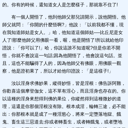
的。你有的時候，還知道女人是怎麼樣子，那就靠不住了!
有一個人開悟了，他到他師父那兒請開示，說他開悟。他
師父就問：「你開的什麼悟啊?」他說：「以前我都不懂，現
在我知道師姑是女人。」哈，他知道這個師姑──比丘尼是女
人了!那麼他師父用佛眼一看，喔，他是開悟了!所以就給他印
證說：「你可以了!」哈，你說這誰不知道呢?但是你若不開
悟，你就不會說這一句話;因為他開悟了，他會說這句話。並
且，這也不能騙得了人的，因為他師父有佛眼，用佛眼一觀
察，他是證初果了，所以才給他印證說：「是這樣子!」
汝以淫身求佛妙果，縱得妙悟，皆是淫根：佛告訴阿難，
你歡喜這個摩登伽女，這不單有淫心，而且淫身也存在的。你
以這種的淫身來想得到佛的果位，你縱然得到這種微妙的道
理，這還是你那個淫根沒有除。根本成淫，輪轉三途，必不能
出：你那根本就是成了一種淫慾心，將來一定墮落地獄、餓
鬼、畜生這三惡道去;你或者轉畜生，或者轉餓鬼，或者墮地