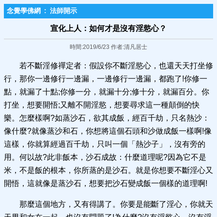
念覺學佛網
:
法師開示
宣化上人：如何才是沒有淫慾心？
時間:2019/6/23 作者:清凡居士
若不斷淫修禪定者：假設你不斷淫慾心，也還天天打坐修
行，那你一邊修行一邊漏，一邊修行一邊漏，都跑了!你修一
點，就漏了十點;你修一分，就漏十分;修十分，就漏百分。你
打坐，想要開悟;又離不開淫慾，想要尋求這一種顛倒的快
樂。怎麼樣啊?如蒸沙石，欲其成飯，經百千劫，只名熱沙：
像什麼?就像蒸沙和石，你想將這個石頭和沙做成飯一樣啊!像
這樣，你就算經過百千劫，只叫一個「熱沙子」，沒有旁的
用。何以故?此非飯本，沙石成故：什麼道理呢?因為它不是
米，不是飯的根本，你所蒸的是沙石。就是你想要不斷淫心又
開悟，這就像是蒸沙石，想要把沙石變成飯一個樣的道理啊!
那麼這個地方，又有得講了。你要是能斷了淫心，你就天