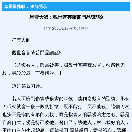
念覺學佛網
:
法師開示
星雲大師：觀世音菩薩普門品講話9
時間:2019/6/25 作者:清淨心
星雲大師
觀世音菩薩普門品講話9
【若復有人，臨當被害，稱觀世音菩薩名者，彼所執刀
杖，尋段段壞，而得解脫。】
這是第四刀難。
若人面臨到傷害或殺害的時候，能稱念觀音的聖號。那個
刀或杖就會一段一段的折壞，既不能打，又不能殺。這個刀杖
也決不是指的有形的刀杖，而是指害人的驕慢嗔恚之心。驕是
自高自大，慢是恃己凌他。贊自己，謗他人，對比我好的人，
不由自主的生起妒忌，這就是刀!嗔是怒目，恚是怒心，這種