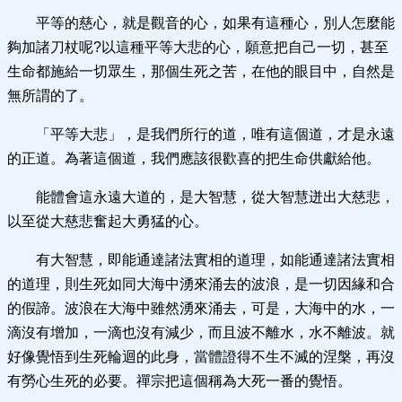
平等的慈心，就是觀音的心，如果有這種心，別人怎麼能
夠加諸刀杖呢?以這種平等大悲的心，願意把自己一切，甚至
生命都施給一切眾生，那個生死之苦，在他的眼目中，自然是
無所謂的了。
「平等大悲」，是我們所行的道，唯有這個道，才是永遠
的正道。為著這個道，我們應該很歡喜的把生命供獻給他。
能體會這永遠大道的，是大智慧，從大智慧迸出大慈悲，
以至從大慈悲奮起大勇猛的心。
有大智慧，即能通達諸法實相的道理，如能通達諸法實相
的道理，則生死如同大海中湧來涌去的波浪，是一切因緣和合
的假諦。波浪在大海中雖然湧來涌去，可是，大海中的水，一
滴沒有增加，一滴也沒有減少，而且波不離水，水不離波。就
好像覺悟到生死輪迴的此身，當體證得不生不滅的涅槃，再沒
有勞心生死的必要。禪宗把這個稱為大死一番的覺悟。