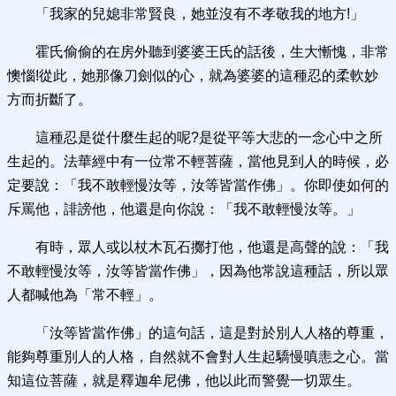
「我家的兒媳非常賢良，她並沒有不孝敬我的地方!」
霍氏偷偷的在房外聽到婆婆王氏的話後，生大慚愧，非常
懊惱!從此，她那像刀劍似的心，就為婆婆的這種忍的柔軟妙
方而折斷了。
這種忍是從什麼生起的呢?是從平等大悲的一念心中之所
生起的。法華經中有一位常不輕菩薩，當他見到人的時候，必
定要說：「我不敢輕慢汝等，汝等皆當作佛」。你即使如何的
斥罵他，誹謗他，他還是向你說：「我不敢輕慢汝等。」
有時，眾人或以杖木瓦石擲打他，他還是高聲的說：「我
不敢輕慢汝等，汝等皆當作佛」，因為他常說這種話，所以眾
人都喊他為「常不輕」。
「汝等皆當作佛」的這句話，這是對於別人人格的尊重，
能夠尊重別人的人格，自然就不會對人生起驕慢嗔恚之心。當
知這位菩薩，就是釋迦牟尼佛，他以此而警覺一切眾生。