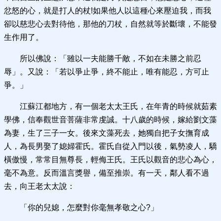
忿怒的心，就是打人的杖!如果他人以這種心來壓迫我，而我
卻以慈悲心去對待他，那他的刀杖，自然就等於斷壞，不能發
生作用了。
所以佛說：「雖以一夫能勝千敵，不如在未勝之前忍
辱」。又說：「若以爭止爭，終不能止，唯有能忍，方可止
爭。」
江蘇江都地方，有一個老太太王氏，在年青的時候就茹素
學佛，信奉觀世音菩薩非常虔誠。十八歲的時候，嫁給劉文藻
為妻，生了三子一女。後來文藻死去，她獨自把子女撫育成
人，為長男娶了媳婦霍氏。霍氏自從入門以後，氣勢凌人，驕
橫傲慢，常常目無尊長，輕侮王氏。王氏以觀音的悲心為心，
毫不為意。反而溫言獎譽，備至推崇。有一天，鄰人看不過
去，向王老太太說：
「你的兒媳，怎麼對你毫無孝敬之心?」