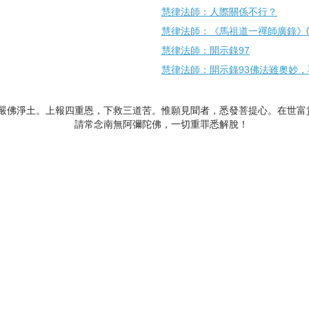
慧律法師：人際關係不行？
慧律法師：《馬祖道一禪師廣錄》0
慧律法師：開示錄97
慧律法師：開示錄93佛法雖奧妙
嚴佛淨土。上報四重恩，下救三道苦。惟願見聞者，悉發菩提心。在世富
請常念南無阿彌陀佛，一切重罪悉解脫！