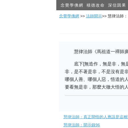
念覺學佛網
積德改命
深信因果
念覺學佛網
>>
法師開示
>> 慧律法師
慧律法師《馬祖道一禪師廣
底下[無造作，無是非，無
非，是不著是非，不是沒有是非
哪個人善、哪個人惡，悟道的人
要看無是非，那麼大徹大悟的人
慧律法師：真正開悟的人應該是這種​
慧律法師：開示錄96