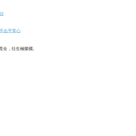
2
，不出平常心
貴全，往生極樂國。