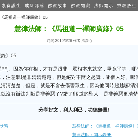
素食護生
戒除邪淫
佛教故事
佛教知識
法師開示
戒殺放生
：《馬祖道一禪師廣錄》05
慧律法師：《馬祖道一禪師廣錄》05
時間:2019/6/26 作者:清淨心
錄》05
是非]。因為你有相，才有是跟非。眾相本來就空，畢竟平等，哪
，注意聽!是非清清楚楚，但是絕對不隨之起舞，哪個人好、哪
清清楚楚，但是，就是不會去傷害眾生，因為他同時超越嘛!清
就沒有辦法判斷是非善惡了?錯了!悟道的聖人，是非善惡更清
分享好文，利人利己，功德無量!
狀態
慧律法師：《馬祖道一禪師廣錄》0
慧律法師：開示錄95