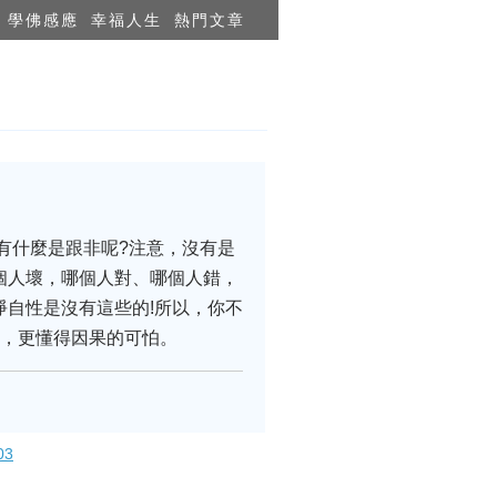
學佛感應
幸福人生
熱門文章
有什麼是跟非呢?注意，沒有是
個人壞，哪個人對、哪個人錯，
淨自性是沒有這些的!所以，你不
楚，更懂得因果的可怕。
3