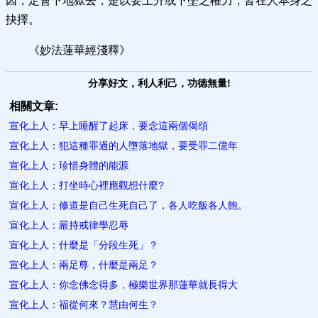
因，定會下地獄去，是以要上升或下墜之權力，皆在人本身之
抉擇。
《妙法蓮華經淺釋》
分享好文，利人利己，功德無量!
相關文章:
宣化上人：早上睡醒了起床，要念這兩個偈頌
宣化上人：犯這種罪過的人墮落地獄，要受罪二億年
宣化上人：珍惜身體的能源
宣化上人：打坐時心裡應觀想什麼?
宣化上人：修道是自己生死自己了，各人吃飯各人飽。
宣化上人：嚴持戒律學忍辱
宣化上人：什麼是「分段生死」？
宣化上人：兩足尊，什麼是兩足？
宣化上人：你念佛念得多，極樂世界那蓮華就長得大
宣化上人：福從何來？慧由何生？