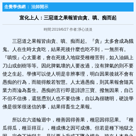
念覺學佛網
:
法師開示
宣化上人：三惡道之果報皆由貪、嗔、痴而起
時間:2019/6/27 作者:淨心淡淡
三惡道之果報皆由貪、嗔、痴而起。『貪』太多會成為餓
鬼。人在生時太貪吃，結果死後什麼也吃不到，一無所有。
『嗔恨』心太重者，會在死後入地獄受種種苦刑，如入油鍋上
刀山或劍樹等等。因此脾氣壞的人要改過，沒有脾氣的則不要
使之生起。學佛可以使人明是非辨事理，明白因果後就不會有
愚痴的行為，而能得般若智慧。人太過愚痴，則其果報會隨其
業力而淪為畜生。愚痴的言行即是誹謗三寶、撥無因果，自己
不但不信佛，還慫恿別人也不要信佛，自以為很聰明，硬說學
佛是很笨很迷信的事，結果得畜生之果報。
所以在六道輪迴中，種善因得善果，種惡因得惡果。『種
瓜得瓜，種豆得豆』，種成佛之因可成佛。但若是種下地獄之