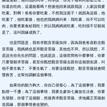
園做運動，遇到他的同學，同學說：你兒子做和尚那麼出名，
你還在吃肉，這還能看嗎？然後他回來就跟我說：人家說我要
吃素。對啊！爸爸你要吃素，不然我沒面子！就因為這樣，他
吃素了，他吃素後，他也把我媽媽叫來：我吃素，你不可以吃
肉，你要煮素食給我吃！所以我媽媽就吃素，吃到很不甘願就
是了。這叫因緣成熟了。
但是問題是，我有求觀音菩薩加持，因為我爸爸喜歡念觀
音菩薩，我媽媽也是拜觀音菩薩，其他也不拜。所以我想，不
是說光你先生的問題，也就是說，這個世間有什麼事情，你要
只要發願求菩薩，甚至你觀想觀音菩薩去跟你這個朋友講，叫
他不要生氣了、不要生氣了，你要這樣觀想，觀音菩薩就會聞
聲救苦，去幫你調解這個事情。
如果你的願力夠大，你自己很發心，為了這個事情，我要
點燈一千盞；為了這個事情，我要去參加七遍放生法會。你要
先發願，你發了這個願，然後再求觀音菩薩、求地藏王菩薩創
造因緣，那個事情會改變的。