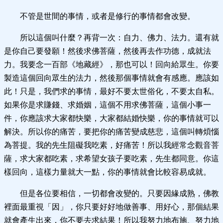
不管是世間的事情，或者是修行的事情都會改變。
所以這個叫什麼？再背一次：自力、佛力、法力。還有就
是你自己要發願！然後求佛菩薩，然後再去作功德，成就法
力。我要念一百部《地藏經》，那也可以！回向給眾生。你要
製造這個回向眾生的法力，然後那個事情就會有感應。應該如
此！只是，我們求的事情，最好不要太世俗化，不要太自私。
如果你是求賺錢、求婚姻，這個不用求佛菩薩，這個小事一
件，你應該求大家都快樂，大家都結婚快樂，你的事情就可以
解決。所以你的痛苦，要把你的痛苦變成慈悲，這個叫轉煩惱
為菩提。我的先生阻礙我吃素，好痛苦！所以我經常念觀音菩
薩，求大家都吃素，求希望女孩子要吃素，先生都同意。你這
樣回向，這樣力量就大一點，你的事情就會比較容易成就。
但是各位要相信，一切都會改變的。只要因緣成熟，佛教
裡面最重視「因」，你只要好好地做善事、用好心，那個結果
就會產生出來，你不要去求結果！所以我努力地布施、努力地