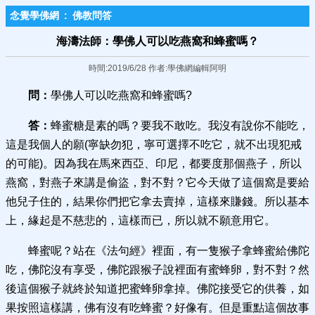
念覺學佛網
:
佛教問答
海濤法師：學佛人可以吃燕窩和蜂蜜嗎？
時間:2019/6/28 作者:學佛網編輯阿明
問：
學佛人可以吃燕窩和蜂蜜嗎?
答：
蜂蜜糖是素的嗎？要我不敢吃。我沒有說你不能吃，
這是我個人的願(寧缺勿犯，寧可選擇不吃它，就不出現犯戒
的可能)。因為我在馬來西亞、印尼，都要度那個燕子，所以
燕窩，對燕子來講是偷盜，對不對？它今天做了這個窩是要給
他兒子住的，結果你們把它拿去賣掉，這樣來賺錢。所以基本
上，緣起是不慈悲的，這樣而已，所以就不願意用它。
蜂蜜呢？站在《法句經》裡面，有一隻猴子拿蜂蜜給佛陀
吃，佛陀沒有享受，佛陀跟猴子說裡面有蜜蜂卵，對不對？然
後這個猴子就終於知道把蜜蜂卵拿掉。佛陀接受它的供養，如
果按照這樣講，佛有沒有吃蜂蜜？好像有。但是重點這個故事