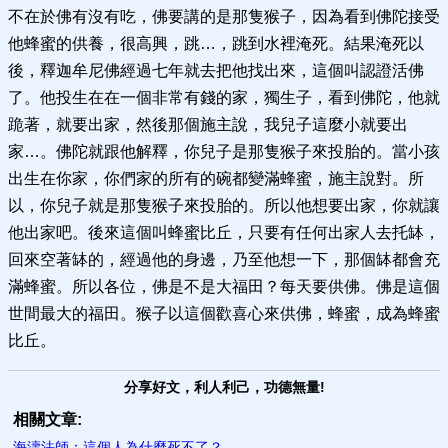
不在於佛有沒有吃，佛要講的是那隻猴子，因為看到佛陀接受
他蜂蜜的供養，很高興，跳…，跳到水裡淹死。結果淹死以
後，釋迦牟尼佛經過七年就去把他找出來，這個叫認證活佛
了。他投生在在一個非常有錢的家，獨生子，看到佛陀，他就
跪著，就要出家，然後那個施主說，我兒子這麼小就要出
家…。佛陀就跟他解釋，你兒子是那隻猴子來投胎的。當小孩
出生在你家，你們家的所有的碗都變滿蜂蜜，施主說對。所
以，你兒子就是那隻猴子來投胎的。所以他想要出家，你就讓
他出家吧。後來這個叫蜂蜜比丘，只要有任何出家人去托缽，
回來空著缽的，經過他的身邊，乃至他想一下，那個缽都會充
滿蜂蜜。所以各位，佛是不是大福田？每天要供佛。佛是這個
世間最大的福田。猴子以這個歡喜心來供佛，蜂蜜，成為蜂蜜
比丘。
分享好文，利人利己，功德無量!
相關文章:
海濤法師：這個人為什麼死不了？