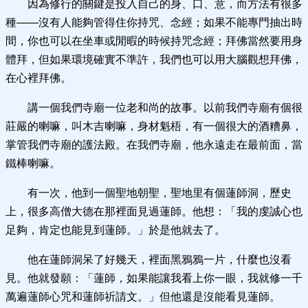
因為修行的關鍵是投入自己的身、口、意，而方法有很多
種——沒有人能夠管得住你持咒、念經；如果不能專門抽出時
間，你也可以在坐車或閒暇的時候持咒念經；拜佛當然要用身
體拜，但如果環境確實不準許，我們也可以用大腦觀想拜佛，
在心裡拜佛。
講一個我們寺廟一位老和尚的故事。以前我們寺廟有個很
莊嚴的喇嘛，叫木吉喇嘛，身材魁梧，有一個很大的酒糟鼻，
掌管我們寺廟的護法殿。在我們寺廟，他永遠走在最前面，當
鐵棒喇嘛。
有一次，他到一個聖地朝聖，聖地里有個蓮師洞，歷史
上，很多高僧大德在那裡面見過蓮師。他想：「我的虔誠心也
足夠，肯定也能見到蓮師。」於是他就去了。
他在蓮師洞呆了好幾天，裡面黑鴉鴉一片，什麼也沒看
見。他就發願：「蓮師，如果能讓我看上你一眼，我就修一千
萬遍蓮師心咒和蓮師祈請文。」但他還是沒能看見蓮師。