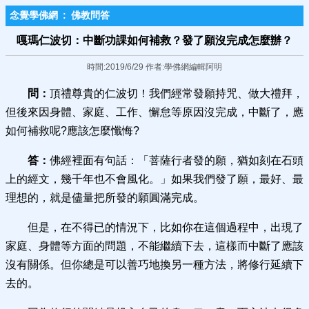
念覺學佛網
:
佛教問答
嘎瑪仁波切：中斷功課如何補救？發了願沒完成怎麼辦？
時間:2019/6/29 作者:學佛網編輯阿明
問：
頂禮尊貴的仁波切！我們經常發願持咒、做大禮拜，
但後來因身體、家庭、工作、懈怠等原因沒完成，中斷了，應
如何補救呢?應該怎麼懺悔?
答：
佛經裡面有句話：「菩薩行者發的願，猶如刻在石頭
上的經文，幾千年也不會風化。」如果我們發了願，最好、最
理想的，就是儘量把所發的願圓滿完成。
但是，在不得已的情況下，比如你在這個過程中，出現了
家庭、身體等方面的問題，不能繼續下去，這樣而中斷了應該
沒有關係。但你總是可以善巧地換另一種方法，將修行延續下
去的。