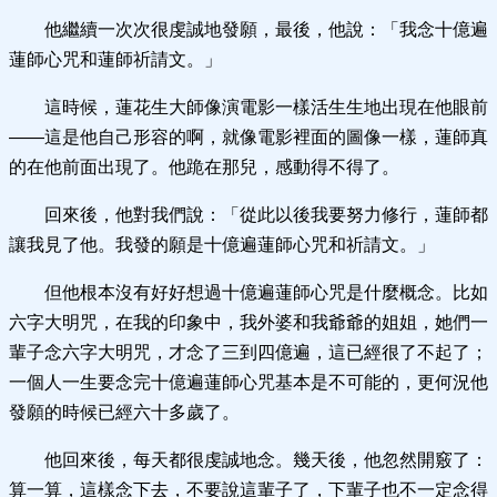
他繼續一次次很虔誠地發願，最後，他說：「我念十億遍
蓮師心咒和蓮師祈請文。」
這時候，蓮花生大師像演電影一樣活生生地出現在他眼前
——這是他自己形容的啊，就像電影裡面的圖像一樣，蓮師真
的在他前面出現了。他跪在那兒，感動得不得了。
回來後，他對我們說：「從此以後我要努力修行，蓮師都
讓我見了他。我發的願是十億遍蓮師心咒和祈請文。」
但他根本沒有好好想過十億遍蓮師心咒是什麼概念。比如
六字大明咒，在我的印象中，我外婆和我爺爺的姐姐，她們一
輩子念六字大明咒，才念了三到四億遍，這已經很了不起了；
一個人一生要念完十億遍蓮師心咒基本是不可能的，更何況他
發願的時候已經六十多歲了。
他回來後，每天都很虔誠地念。幾天後，他忽然開竅了：
算一算，這樣念下去，不要說這輩子了，下輩子也不一定念得