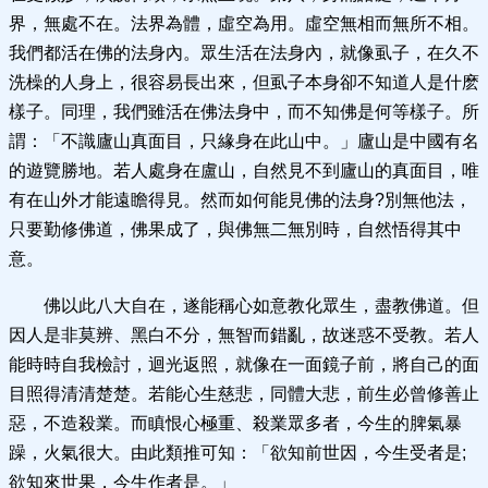
界，無處不在。法界為體，虛空為用。虛空無相而無所不相。
我們都活在佛的法身內。眾生活在法身內，就像虱子，在久不
洗橾的人身上，很容易長出來，但虱子本身卻不知道人是什麽
樣子。同理，我們雖活在佛法身中，而不知佛是何等樣子。所
謂：「不識廬山真面目，只緣身在此山中。」廬山是中國有名
的遊覽勝地。若人處身在盧山，自然見不到廬山的真面目，唯
有在山外才能遠瞻得見。然而如何能見佛的法身?別無他法，
只要勤修佛道，佛果成了，與佛無二無別時，自然悟得其中
意。
佛以此八大自在，遂能稱心如意教化眾生，盡教佛道。但
因人是非莫辨、黑白不分，無智而錯亂，故迷惑不受教。若人
能時時自我檢討，迴光返照，就像在一面鏡子前，將自己的面
目照得清清楚楚。若能心生慈悲，同體大悲，前生必曾修善止
惡，不造殺業。而瞋恨心極重、殺業眾多者，今生的脾氣暴
躁，火氣很大。由此類推可知：「欲知前世因，今生受者是;
欲知來世果，今生作者是。」