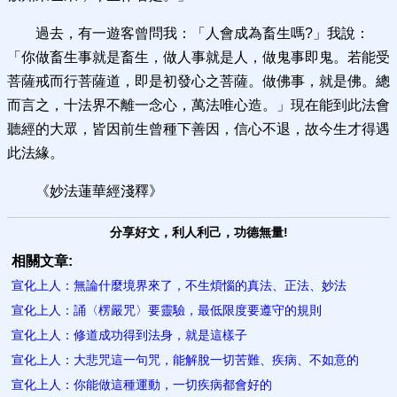
過去，有一遊客曾問我：「人會成為畜生嗎?」我說：
「你做畜生事就是畜生，做人事就是人，做鬼事即鬼。若能受
菩薩戒而行菩薩道，即是初發心之菩薩。做佛事，就是佛。總
而言之，十法界不離一念心，萬法唯心造。」現在能到此法會
聽經的大眾，皆因前生曾種下善因，信心不退，故今生才得遇
此法緣。
《妙法蓮華經淺釋》
分享好文，利人利己，功德無量!
相關文章:
宣化上人：無論什麼境界來了，不生煩惱的真法、正法、妙法
宣化上人：誦〈楞嚴咒〉要靈驗，最低限度要遵守的規則
宣化上人：修道成功得到法身，就是這樣子
宣化上人：大悲咒這一句咒，能解脫一切苦難、疾病、不如意的
宣化上人：你能做這種運動，一切疾病都會好的