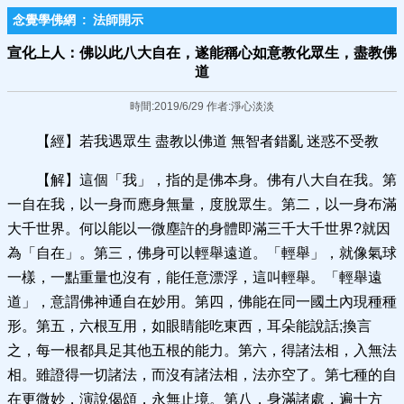
念覺學佛網
:
法師開示
宣化上人：佛以此八大自在，遂能稱心如意教化眾生，盡教佛
道
時間:2019/6/29 作者:淨心淡淡
【經】若我遇眾生 盡教以佛道 無智者錯亂 迷惑不受教
【解】這個「我」，指的是佛本身。佛有八大自在我。第
一自在我，以一身而應身無量，度脫眾生。第二，以一身布滿
大千世界。何以能以一微塵許的身體即滿三千大千世界?就因
為「自在」。第三，佛身可以輕舉遠道。「輕舉」，就像氣球
一樣，一點重量也沒有，能任意漂浮，這叫輕舉。「輕舉遠
道」，意謂佛神通自在妙用。第四，佛能在同一國土內現種種
形。第五，六根互用，如眼睛能吃東西，耳朵能說話;換言
之，每一根都具足其他五根的能力。第六，得諸法相，入無法
相。雖證得一切諸法，而沒有諸法相，法亦空了。第七種的自
在更微妙，演說偈頌，永無止境。第八，身滿諸處，遍十方