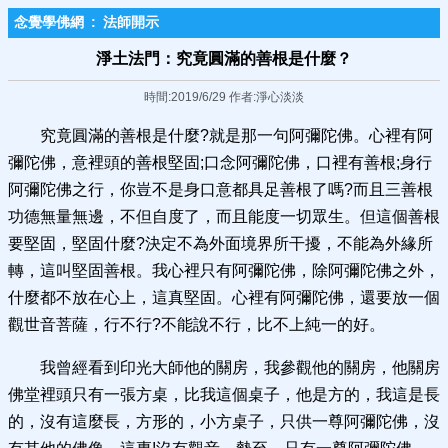
念覺學佛網
:
法師開示
淨土法門：究竟圓滿的善根是什麼？
時間:2019/6/29 作者:淨心淡淡
究竟圓滿的善根是什麼?就是那一句阿彌陀佛。心裡有阿
彌陀佛，意裡頭的善根堅固;口念阿彌陀佛，口裡有善根;身行
阿彌陀佛之行，你豈不是身口意都具足善根了嗎?而且三善根
功德無量無邊，不但自度了，而且能度一切眾生。但這個善根
要堅固，堅固什麼?決定不為外面境界所干擾，不能為外緣所
轉，這叫堅固善根。我心裡只有阿彌陀佛，除阿彌陀佛之外，
什麼都不放在心上，這真堅固。心裡有阿彌陀佛，還要放一個
觀世音菩薩，行不行?不能說不行，比不上純一的好。
我曾經看到印光大師他的關房，我參觀他的關房，他關房
佛堂裡頭只有一張方桌，比我這個桌子，他是方的，我這是長
的，沒有這麼長，方形的，小方桌子，只供一尊阿彌陀佛，沒