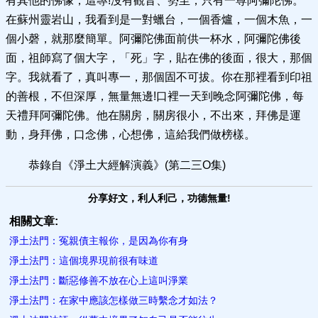
有其他的佛像，這專!沒有觀音、勢至，只有一尊阿彌陀佛。
在蘇州靈岩山，我看到是一對蠟台，一個香爐，一個木魚，一
個小磬，就那麼簡單。阿彌陀佛面前供一杯水，阿彌陀佛後
面，祖師寫了個大字，「死」字，貼在佛的後面，很大，那個
字。我就看了，真叫專一，那個固不可拔。你在那裡看到印祖
的善根，不但深厚，無量無邊!口裡一天到晚念阿彌陀佛，每
天禮拜阿彌陀佛。他在關房，關房很小，不出來，拜佛是運
動，身拜佛，口念佛，心想佛，這給我們做榜樣。
恭錄自《淨土大經解演義》(第二三O集)
分享好文，利人利己，功德無量!
相關文章:
淨土法門：冤親債主報你，​是因為你有身
淨土法門：這個境界現前很有味道
淨土法門：斷惡修善不放在心上這叫淨業
淨土法門：在家中應該怎樣做三時繫念才如法？