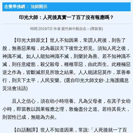
念覺學佛網
:
法師開示
印光大師：人死後真實一​了百了沒有報應嗎？
時間:2019/7/2 作者:紫竹林中觀自在～{釋新善}
【印光大師原文】世人不知因果，常謂人死後，則告了
脫，無善惡果報，此為最誤天下後世之邪見。須知人死之後，
神識不滅。如人人能知神識不滅，則樂於為善。若不知神識不
滅，則任意縱慾，殺父殺母，種種罪惡，由此而生。此種極惡
逆之作為，皆斷滅邪見所致之結果。人人能諸惡莫作，眾善奉
行，則天下太平，人民安樂。(選自印光大師文鈔·上海護國息
災法會法語)
且人之信心，須在幼小時培養。凡為父母者，在其子女幼
小時，即當教以因果報應之理，敦倫盡分之道。若待其長大，
則習性已成，無能為力矣。
【白話翻譯】世人不知道因果，常說:「人死後就一了百