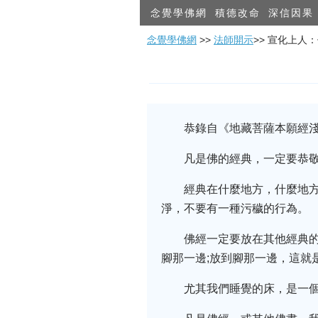
念覺學佛網
積德改命
深信因果
念覺學佛網
>>
法師開示
>> 宣化上人
恭錄自《地藏菩薩本願經
凡是佛的經典，一定要恭
經典在什麼地方，什麼地
淨，不要有一種污穢的行為。
佛經一定要放在其他經典
腳那一邊;放到腳那一邊，這就
尤其我們睡覺的床，是一