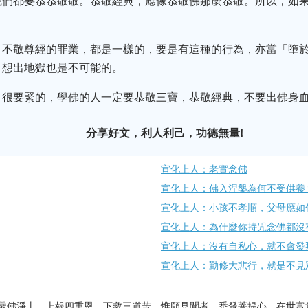
我們都要恭恭敬敬。恭敬經典，應像恭敬佛那麼恭敬。所以，如
，不敬尊經的罪業，都是一樣的，要是有這種的行為，亦當「墮
，想出地獄也是不可能的。
、很要緊的，學佛的人一定要恭敬三寶，恭敬經典，不要出佛身
分享好文，利人利己，功德無量!
宣化上人：老實念佛
宣化上人：佛入涅槃為何不受供養
宣化上人：小孩不孝順，父母應如
宣化上人：為什麼你持咒念佛都沒
宣化上人：沒有自私心，就不會發
宣化上人：勤修大悲行，就是不見
嚴佛淨土。上報四重恩，下救三道苦。惟願見聞者，悉發菩提心。在世富