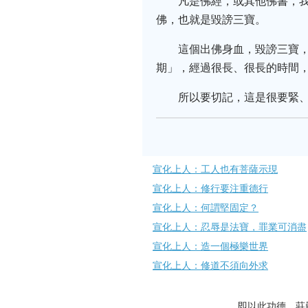
凡是佛經，或其他佛書，
佛，也就是毀謗三寶。
這個出佛身血，毀謗三寶
期」，經過很長、很長的時間
所以要切記，這是很要緊
宣化上人：工人也有菩薩示現
宣化上人：修行要注重德行
宣化上人：何謂堅固定？
宣化上人：忍辱是法寶，罪業可消盡
宣化上人：造一個極樂世界
宣化上人：修道不須向外求
即以此功德，莊