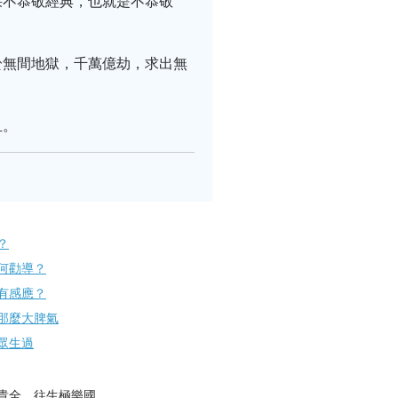
果不恭敬經典，也就是不恭敬
於無間地獄，千萬億劫，求出無
血。
？
何勸導？
有感應？
那麼大脾氣
眾生過
貴全，往生極樂國。