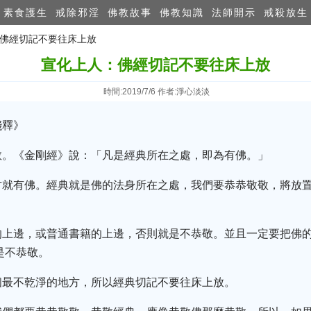
素食護生
戒除邪淫
佛教故事
佛教知識
法師開示
戒殺放生
：佛經切記不要往床上放
宣化上人：佛經切記不要往床上放
時間:2019/7/6 作者:淨心淡淡
淺釋》
敬。《金剛經》說：「凡是經典所在之處，即為有佛。」
方就有佛。經典就是佛的法身所在之處，我們要恭恭敬敬，將放
的上邊，或普通書籍的上邊，否則就是不恭敬。並且一定要把佛
是不恭敬。
個最不乾淨的地方，所以經典切記不要往床上放。