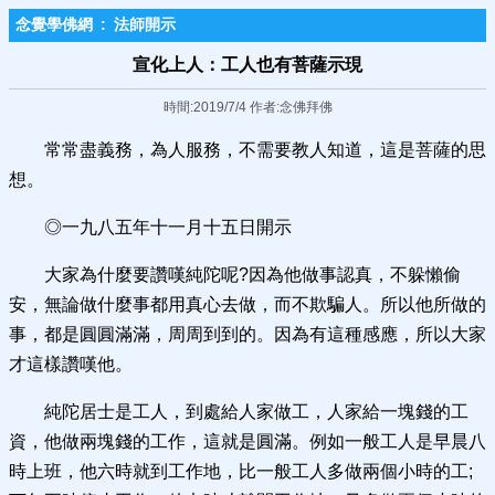
念覺學佛網
:
法師開示
宣化上人：工人也有菩薩示現
時間:2019/7/4 作者:念佛拜佛
常常盡義務，為人服務，不需要教人知道，這是菩薩的思
想。
◎一九八五年十一月十五日開示
大家為什麼要讚嘆純陀呢?因為他做事認真，不躲懶偷
安，無論做什麼事都用真心去做，而不欺騙人。所以他所做的
事，都是圓圓滿滿，周周到到的。因為有這種感應，所以大家
才這樣讚嘆他。
純陀居士是工人，到處給人家做工，人家給一塊錢的工
資，他做兩塊錢的工作，這就是圓滿。例如一般工人是早晨八
時上班，他六時就到工作地，比一般工人多做兩個小時的工;