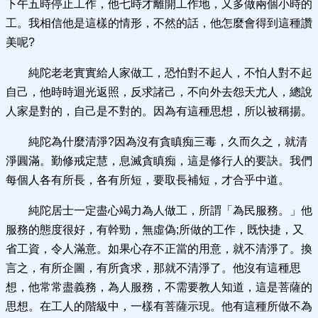
下午五時停止工作，他七時才離開工作地，又多做兩個小時的
工。我相信他是這樣的情形，不然的話，他怎麼會得到這種讚
美呢?
純陀老老實實給人家做工，恐怕對不起人，不怕人對不起
自己，他時時迴光返照，反求諸己，不向外去怨天尤人，總說
人家是對的，自己是不對的。因為有這種思想，所以被稱揚。
純陀為什麼清淨?因為沒有貪瞋痴三毒，久而久之，就清
淨圓滿。勤修戒定慧，息滅貪瞋痴，這是修行人的要訣。我們
每個人各有所長，各有所短，要取長補短，才合乎中道。
純陀居士一定盡心竭力為人做工，所謂「為民服務。」他
服務的態度很好，有幹勁，無虛偽;所做的工作，既快捷，又
省工資，令人滿意。如果心存不正當的用意，就不清淨了。換
言之，有所企圖，有所貪求，那就不清淨了。他沒有這種思
想，他常常盡義務，為人服務，不需要教人知道，這是菩薩的
思想。在工人的階級中，一樣有菩薩示現。他有這種所做不為