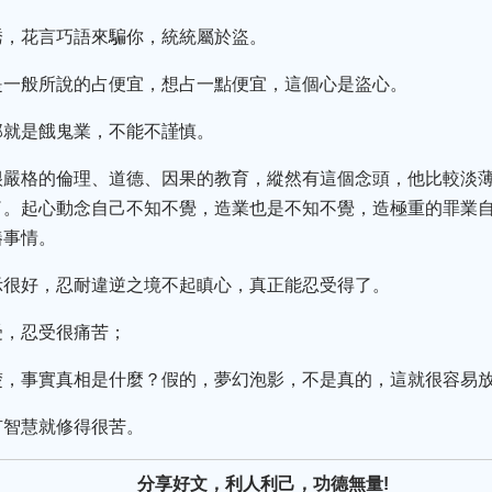
誘，花言巧語來騙你，統統屬於盜。
是一般所說的占便宜，想占一點便宜，這個心是盜心。
那就是餓鬼業，不能不謹慎。
很嚴格的倫理、道德、因果的教育，縱然有這個念頭，他比較淡
了。起心動念自己不知不覺，造業也是不知不覺，造極重的罪業
樁事情。
示很好，忍耐違逆之境不起瞋心，真正能忍受得了。
受，忍受很痛苦；
楚，事實真相是什麼？假的，夢幻泡影，不是真的，這就很容易
有智慧就修得很苦。
分享好文，利人利己，功德無量!