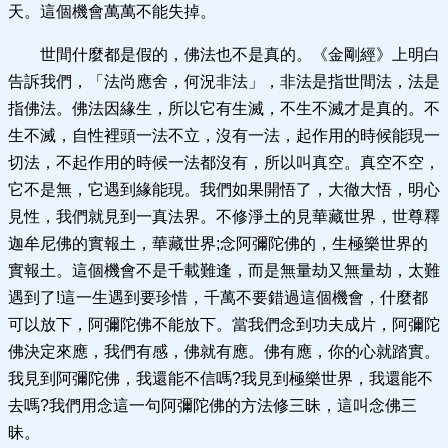
天。這個機會萬萬不能失掉。
世間什麼都是假的，佛法也不是真的。《金剛經》上明白
告訴我們，「法尚應舍，何況非法」，非法是指世間法，法是
指佛法。佛法因緣生，所以它有生滅，不生不滅才是真的。不
生不滅，自性裡頭一法不立，沒有一法，起作用的時候能現一
切法，不起作用的時候一法都沒有，所以叫真空。真空不空，
它不是無，它遇到緣能現。我們如果開悟了，大徹大悟，明心
見性，我們就見到一真法界。不修淨土的見華藏世界，世尊釋
迦牟尼佛的實報土，華藏世界;念阿彌陀佛的，生極樂世界的
實報土。這個機會不是千載難逢，而是無量劫又無量劫，太難
遇到了!這一生遇到要珍惜，千萬不要錯過這個機會，什麼都
可以放下，阿彌陀佛不能放下。當我們念到功夫成片，阿彌陀
佛決定來應，我們有感，佛就有應。佛有應，你的心就踏實。
我見到阿彌陀佛，我還能不信嗎?我見到極樂世界，我還能不
去嗎?我們用念這一句阿彌陀佛的方法修三昧，這叫念佛三
昧。