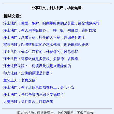
分享好文，利人利己，功德無量!
相關文章:
淨土法門：傲慢、嫉妒、瞋恚帶給你的是災難，那是地獄果報
淨土法門：有人用呼吸攝心，一呼一吸一句佛號，這叫自端
淨土法門：念佛人多，往生的人不多，原因是什麼？
宏圓法師：以將墮地獄的心求念佛號，則必能提起正念
淨土法門：你命中沒有的，什​麼樣的手段你也得
淨土法門：這樣做就是多善根、多福德、多因緣
淨土法門法語：一切境界統統是來磨練你的
印光法師：念佛的原理是什麼？
宣化上人：老實念佛
淨土法門：有了這個東西​放在身上，身心不安
淨土法門：舍怨舍親的意思不要搞錯了
大安法師：抓住散念，時時念佛
即以此功德，莊嚴佛淨土。上報四重恩，下救三道苦。