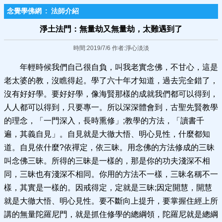
念覺學佛網
:
法師介紹
淨土法門：無量劫又無量劫，太難遇到了
時間:2019/7/6 作者:淨心淡淡
年輕時候我們自己很自負，叫我老實念佛，不甘心，這是
老太婆的教，沒瞧得起。學了六十年才知道，過去完全錯了，
沒有好好學。要好好學，像海賢那樣的成就我們都可以得到，
人人都可以得到，只要專一。所以深深體會到，古聖先賢教學
的理念，「一門深入，長時熏修」;教學的方法，「讀書千
遍，其義自見」。自見就是大徹大悟、明心見性，什麼都知
道。自見依什麼?依禪定，依三昧。用念佛的方法修成的三昧
叫念佛三昧。所得的三昧是一樣的，那是你的功夫淺深不相
同，三昧也有淺深不相同。你用的方法不一樣，三昧名稱不一
樣，其實是一樣的。因戒得定，定就是三昧;因定開慧，開慧
就是大徹大悟、明心見性。要不斷向上提升，要掌握住經上所
講的無量陀羅尼門，就是抓住修學的總綱領，陀羅尼就是總綱