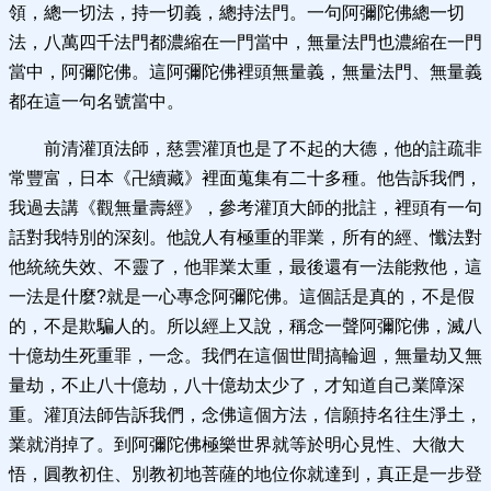
領，總一切法，持一切義，總持法門。一句阿彌陀佛總一切
法，八萬四千法門都濃縮在一門當中，無量法門也濃縮在一門
當中，阿彌陀佛。這阿彌陀佛裡頭無量義，無量法門、無量義
都在這一句名號當中。
前清灌頂法師，慈雲灌頂也是了不起的大德，他的註疏非
常豐富，日本《卍續藏》裡面蒐集有二十多種。他告訴我們，
我過去講《觀無量壽經》，參考灌頂大師的批註，裡頭有一句
話對我特別的深刻。他說人有極重的罪業，所有的經、懺法對
他統統失效、不靈了，他罪業太重，最後還有一法能救他，這
一法是什麼?就是一心專念阿彌陀佛。這個話是真的，不是假
的，不是欺騙人的。所以經上又說，稱念一聲阿彌陀佛，滅八
十億劫生死重罪，一念。我們在這個世間搞輪迴，無量劫又無
量劫，不止八十億劫，八十億劫太少了，才知道自己業障深
重。灌頂法師告訴我們，念佛這個方法，信願持名往生淨土，
業就消掉了。到阿彌陀佛極樂世界就等於明心見性、大徹大
悟，圓教初住、別教初地菩薩的地位你就達到，真正是一步登