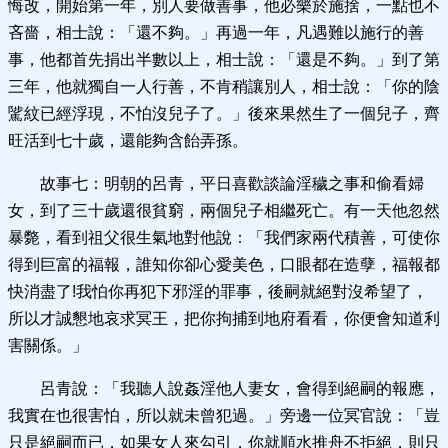
悔改，開始第一年，別人要做善事，他必樂於施捨，一點也不
吝嗇，相士說：「還不夠。」再過一年，凡遇難以施行的善
事，他都首先捐出半數以上，相士說：「還是不夠。」到了第
三年，他就獨自一人行善，不肯稍讓別人，相士說：「你的陰
騭紋已經浮現，不怕沒兒子了。」後來果然生了一個兒子，齊
旺活到七十歲，還能夠含飴弄孫。
故事七：明朝的呂青，平日喜歡談論淫穢之事和偷看婦
女，到了三十歲還很貧窮，兩個兒子相繼死亡。有一天他忽然
暴斃，看到祖父很生氣地對他說：「我們家兩代積善，可使你
得到巨富的福報，誰知你卻心愛美色，口眼都在造孽，福報都
快消盡了!我怕你再犯下邪淫的罪事，後嗣就絕對沒希望了，
所以才誠懇地哀求冥王，把你拘捕到地府看看，你便會知道利
害關係。」
呂青說：「我聽人說姦淫他人妻女，會得到絕嗣的報應，
我實在也很害怕，所以就未曾犯過。」旁邊一位冥官說：「豈
只是絕嗣而已，如果女人來勾引，你就順水推舟不拒絕，則只