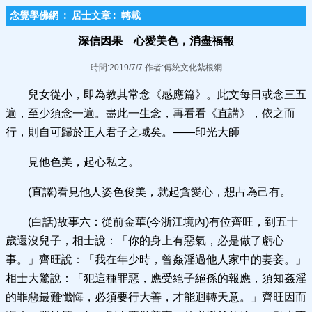
念覺學佛網
:
居士文章
:
轉載
深信因果 心愛美色，消盡福報
時間:2019/7/7 作者:傳統文化紮根網
兒女從小，即為教其常念《感應篇》。此文每日或念三五
遍，至少須念一遍。盡此一生念，再看看《直講》，依之而
行，則自可歸於正人君子之域矣。——印光大師
見他色美，起心私之。
(直譯)看見他人姿色俊美，就起貪愛心，想占為己有。
(白話)故事六：從前金華(今浙江境內)有位齊旺，到五十
歲還沒兒子，相士說：「你的身上有惡氣，必是做了虧心
事。」齊旺說：「我在年少時，曾姦淫過他人家中的妻妾。」
相士大驚說：「犯這種罪惡，應受絕子絕孫的報應，須知姦淫
的罪惡最難懺悔，必須要行大善，才能迴轉天意。」齊旺因而