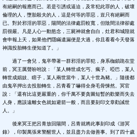
有絕嗣的報應而已。若是引誘或逼迫，及常犯此罪的人，破壞
倫理的人，墮胎殺夫的人，這是何等的罪惡，豈只有絕嗣而
已。對於邪淫的罪惡，陽間的法律處罰較寬，但陰間法律卻處
罰很嚴。凡是人心一動慾念，三屍神就會自白，灶君和城隍就
會申報上天，如果他們隱瞞遺漏便是大過，你且看看今天發落
神識投胎轉生便知道了。」
過了一會兒，鬼卒帶著一群邪淫的罪犯，身系枷鎖跪在堂
前，冥王厲聲吩咐說：「某人轉世成乞丐、瘋子、啞巴，某人
轉世成娼妓、瞎子，某人兩世當牛，某人十世為豬。」隨後都
由鬼卒押出去投胎轉生，呂青看了嚇得全身毛骨悚然。冥官
說：「還有比這更嚴重的，你千萬不要貪圖短暫的歡樂而失去
人身，應該遠離女色就如避箭一般，而且要刻印文章勸誡世
人。」
後來冥王把呂青放回陽間，呂青就將此事刻印成《游冥
錄》，印製萬張來警醒世人，並且盡力去做善事。到了四十歲