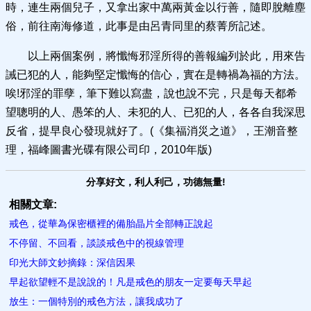
時，連生兩個兒子，又拿出家中萬兩黃金以行善，隨即脫離塵
俗，前往南海修道，此事是由呂青同里的蔡菁所記述。
以上兩個案例，將懺悔邪淫所得的善報編列於此，用來告
誡已犯的人，能夠堅定懺悔的信心，實在是轉禍為福的方法。
唉!邪淫的罪孽，筆下難以寫盡，說也說不完，只是每天都希
望聰明的人、愚笨的人、未犯的人、已犯的人，各各自我深思
反省，提早良心發現就好了。(《集福消災之道》，王潮音整
理，福峰圖書光碟有限公司印，2010年版)
分享好文，利人利己，功德無量!
相關文章:
戒色，從華為保密櫃裡的備胎晶片全部轉正說起
不停留、不回看，談談戒色中的視線管理
印光大師文鈔摘錄：深信因果
早起欲望輕不是說說的！凡是戒色的朋友一定要每天早起
放生：一個特別的戒色方法，讓我成功了