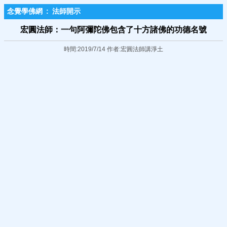
念覺學佛網
:
法師開示
宏圓法師：一句阿彌陀佛包含了十方諸佛的功德名號
時間:2019/7/14 作者:宏圓法師講淨土