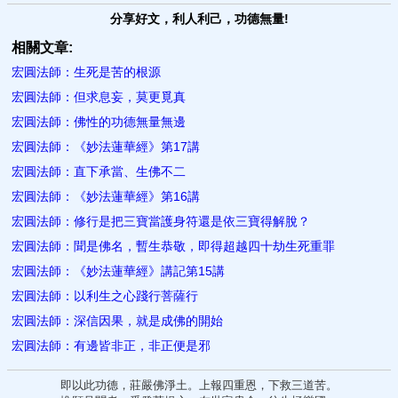
分享好文，利人利己，功德無量!
相關文章:
宏圓法師：生死是苦的根源
宏圓法師：但求息妄，莫更覓真
宏圓法師：佛性的功德無量無邊
宏圓法師：《妙法蓮華經》第17講
宏圓法師：直下承當、生佛不二
宏圓法師：《妙法蓮華經》第16講
宏圓法師：修行是把三寶當護身符還是依三寶得解脫？
宏圓法師：聞是佛名，暫生恭敬，即得超越四十劫生死重罪
宏圓法師：《妙法蓮華經》講記第15講
宏圓法師：以利生之心踐行菩薩行
宏圓法師：深信因果，就是成佛的開始
宏圓法師：有邊皆非正，非正便是邪
即以此功德，莊嚴佛淨土。上報四重恩，下救三道苦。