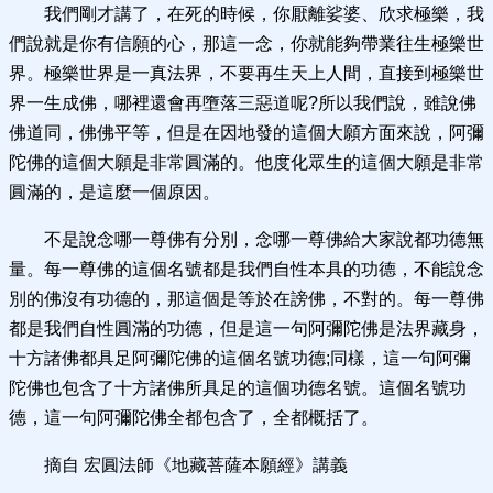
我們剛才講了，在死的時候，你厭離娑婆、欣求極樂，我
們說就是你有信願的心，那這一念，你就能夠帶業往生極樂世
界。極樂世界是一真法界，不要再生天上人間，直接到極樂世
界一生成佛，哪裡還會再墮落三惡道呢?所以我們說，雖說佛
佛道同，佛佛平等，但是在因地發的這個大願方面來說，阿彌
陀佛的這個大願是非常圓滿的。他度化眾生的這個大願是非常
圓滿的，是這麼一個原因。
不是說念哪一尊佛有分別，念哪一尊佛給大家說都功德無
量。每一尊佛的這個名號都是我們自性本具的功德，不能說念
別的佛沒有功德的，那這個是等於在謗佛，不對的。每一尊佛
都是我們自性圓滿的功德，但是這一句阿彌陀佛是法界藏身，
十方諸佛都具足阿彌陀佛的這個名號功德;同樣，這一句阿彌
陀佛也包含了十方諸佛所具足的這個功德名號。這個名號功
德，這一句阿彌陀佛全都包含了，全都概括了。
摘自 宏圓法師《地藏菩薩本願經》講義