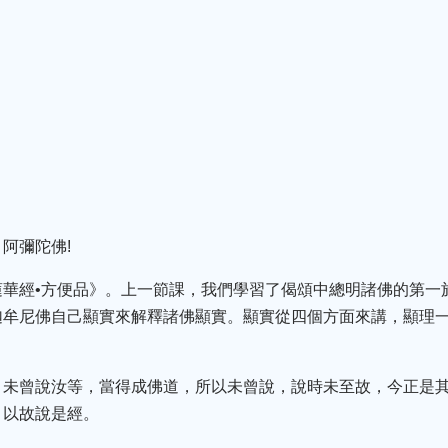
阿彌陀佛!
蓮華經•方便品》。上一節課，我們學習了偈頌中總明諸佛的第一
迦牟尼佛自己顯實來解釋諸佛顯實。顯實從四個方面來講，顯理
，未曾說汝等，當得成佛道，所以未曾說，說時未至故，今正是
，以故說是經。