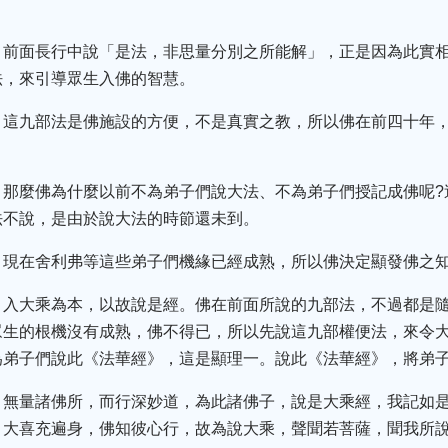
。前面長行中說「是法，非思量分別之所能解」，正是因為此實
法，來引導眾生入佛的智慧。
。這九部法是佛施設的方便，不是真實之教，所以佛在前四十年
。那麼佛為什麼以前不為弟子們說大法、不為弟子們授記成佛呢?
法不說，是由於說大法的時節還未到。
。現在舍利弗等這些弟子們機緣已經成熟，所以佛決定顯發佛之
，入大乘為本，以故說是經。佛在前面所說的九部法，不過都是
眾生的根機沒有成熟，佛不得已，所以先說這九部權便法，來令
為弟子們說此《法華經》，這是顯理一。說此《法華經》，將弟
，無量諸佛所，而行深妙道，為此諸佛子，說是大乘經，我記如
，大喜充遍身，佛知彼心行，故為說大乘，聲聞若菩薩，聞我所