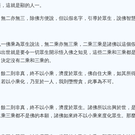
薩，這就是顯的人一。
，無二亦無三，除佛方便說，但以假名字，引導於眾生，說佛智
以一佛乘為眾生說法，無二乘亦無三乘，二乘三乘是諸佛以這個
佛出世就是要令一切眾生開示悟入佛之知見，這些二乘和三乘都
，決定沒有二乘和三乘的。
，餘二則非真，終不以小乘，濟度於眾生，佛自住大乘，如其所
，若以小乘化，乃至於一人，我則墮慳貪，此事為不可。
，餘二則非真，終不以小乘，濟度於眾生。諸佛所以出興於世，
二乘三乘都不是佛的本願，諸佛如來終不以小乘來度化眾生。那