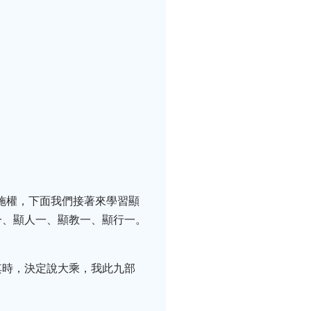
施權，下面我們接著來學習顯
一、顯人一、顯教一、顯行一。
其時，決定說大乘，我此九部