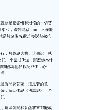
這裡就是指頓悟和漸悟的一切菩
常柔和，遭苦能忍，而且不僅能
就是於諸佛所親近供養諸佛;第
心行，故為說大乘。這個記，就
之記。來世成佛道，那麼佛為什
聽聞佛為他們授記成佛，心生
道理。
就是聲聞及菩薩，這是若的意
菩薩，聽聞佛說《法華經》，乃
之記。
人，這些聲聞和菩薩將來都能成