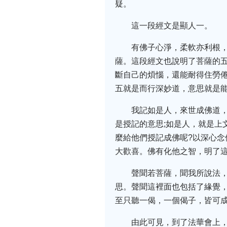
疑。
這一段經文是顯人一。
有佛子心淨，柔軟亦利根
薩。這段經文也說明了菩薩的五
斷自己的煩惱，還能耐得住勞倦
五就是而行深妙道，意思就是
我記如是人，來世成佛道
是授記的意思;如是人，就是上
麼給他們授記成佛呢?以深心
大歡喜。佛有化他之智，明了
聲聞若菩薩，聞我所說法
思。聲聞這裡面也包括了緣覺
至只聽一偈，一個偈子，皆可
由此可見，到了法華會上