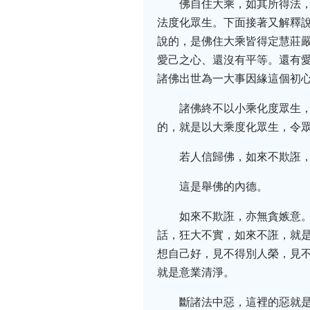
佛自住大乘，如其所得法
法度化眾生。下面接著又解釋
說的，是佛住大乘皆得定慧莊
愛己之心、還沒有平等。還有
諸佛出世為一大事因緣這個初
諸佛終不以小乘化度眾生
的，就是以大乘度化眾生，令
若人信歸佛，如來不欺誑
這是舉佛的內德。
如來不欺誑，亦無貪嫉意
話，狂大不實，如來不誑，就是
想自己好，見不得別人榮，見
就是意業清淨。
斷諸法中惡，這裡的惡就