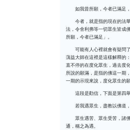
如我昔所願，今者已滿足
今者，就是指的現在的法
法，令舍利弗等一切眾生皆成
所願，今者已滿足」。
可能有人心裡就會有疑問
蕅益大師在這裡是這樣解釋的
直不停的在度化眾生，過去度
所說的願滿，是指的佛這一期
一期的示現來說，度化眾生的
這段是勸信，下面是第四
若我遇眾生，盡教以佛道
眾生遇苦、眾生受苦，諸
通，稱之為遇。