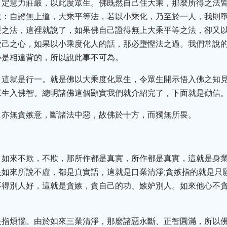
，定慧力莊嚴，以此度眾生。佛既然自己住大乘，那麼所得之法
說：自證無上道，大乘平等法，若以小乘化，乃至於一人，我則
嚴之法，這裡就說了，如果佛自己證得無上大乘平等之法，卻又
愛己之心，如果以小乘度化人的話，那必墮慳法之過。我們常說
心是相違背的，所以說此事不可為。
，這就是行一。就是佛以大乘度化眾生，令眾生開示悟入佛之知
眾生入佛智。總明諸佛這個顯實我們就介紹完了，下面就是勸信
，亦無貪嫉意，斷諸法中惡，故佛於十方，而獨無所畏。
。如來不欺，不欺，那所作都是真實，所作都是真實，這就是身業
如來所說不虛，都是真實語，這就是口業清淨;貪嫉指的就是只
不得別人好，這就是貪嫉，貪自己的功、嫉妒別人。如來他心不
是指煩惱。由於如來三業清淨，那麼諸惡永斷、正智圓滿，所以