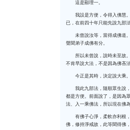
這是顯理一。
我設是方便，令得入佛慧
已，在前四十年只能先說九部
未曾說汝等，當得成佛道
聲聞弟子成佛有分。
所以未曾說，說時未至故
不肯早說大法，不是因為佛吝
今正是其時，決定說大乘
我此九部法，隨順眾生說
都是方便。前面說了，是因為
法、入一乘佛法，所以現在佛
有佛子心淨，柔軟亦利根
佛，修持淨戒故，此等聞得佛