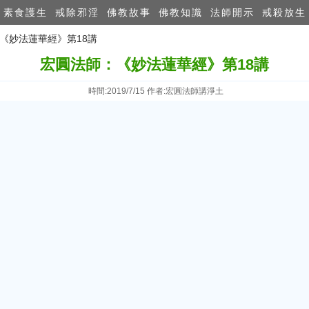
素食護生
戒除邪淫
佛教故事
佛教知識
法師開示
戒殺放生
：《妙法蓮華經》第18講
宏圓法師：《妙法蓮華經》第18講
時間:2019/7/15 作者:宏圓法師講淨土