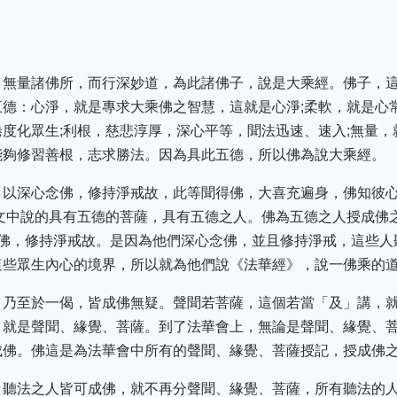
，無量諸佛所，而行深妙道，為此諸佛子，說是大乘經。佛子，
德：心淨，就是專求大乘佛之智慧，這就是心淨;柔軟，就是心
度化眾生;利根，慈悲淳厚，深心平等，聞法迅速、速入;無量，
能夠修習善根，志求勝法。因為具此五德，所以佛為說大乘經。
，以深心念佛，修持淨戒故，此等聞得佛，大喜充遍身，佛知彼
文中說的具有五德的菩薩，具有五德之人。佛為五德之人授成佛
念佛，修持淨戒故。是因為他們深心念佛，並且修持淨戒，這些人
這些眾生內心的境界，所以就為他們說《法華經》，說一佛乘的
，乃至於一偈，皆成佛無疑。聲聞若菩薩，這個若當「及」講，
，就是聲聞、緣覺、菩薩。到了法華會上，無論是聲聞、緣覺、
成佛。佛這是為法華會中所有的聲聞、緣覺、菩薩授記，授成佛
，聽法之人皆可成佛，就不再分聲聞、緣覺、菩薩，所有聽法的