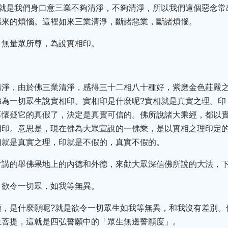
?就是我們身口意三業不夠清淨，不夠清淨，所以我們這個惡念常
感來的煩惱。這裡如來三業清淨，斷諸惡業，斷諸煩惱。
，無量眾所尊，為說實相印。
清淨，由於佛三業清淨，感得三十二相八十種好，紫磨金色莊嚴
佛為一切眾生說實相印。實相印是什麼呢?實相就是真實之理。印
再懷疑它的真假了，決定是真實可信的。佛所說諸大乘經，都以
相印。意思是，現在佛為大眾宣說的一佛乘，是以實相之理印定
相就是真實之理，印就是不假的，真實不假的。
才講的舉佛果地上的內德和外德，來勸大眾深信佛所說的大法，
，欲令一切眾，如我等無異。
願，是什麼願呢?就是欲令一切眾生如我等無異，和我沒有差別。
上菩提，這就是四弘誓願中的「眾生無邊誓願度」。