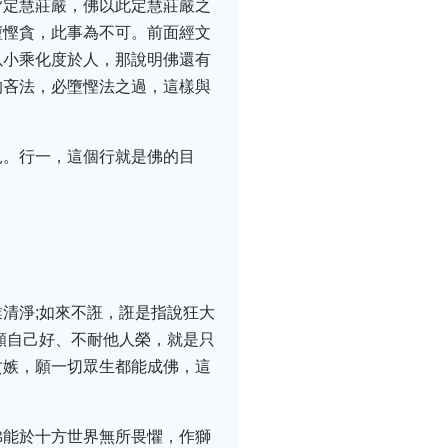
皆定慧莊嚴，佛以此定慧莊嚴之
墮慳貪，此事為不可。前面經文
以小乘化度於人，那說明佛還有
的吝法，必墮慳法之過，這樣與
見。行一，這個行就是佛的目
。
清淨;如來不誑，誑是指說狂大
願自己好、不耐他人榮，就是只
貪嫉，願一切眾生都能成佛，這
佛能於十方世界無所畏懼，作獅