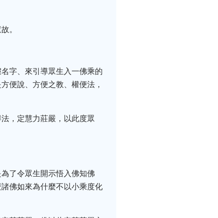
慧故。
假名字、來引導眾生入一佛乘的
是方便說、方便之教、權便法，
得法，定慧力莊嚴，以此度眾
是為了令眾生開示悟入佛知佛
麼諸佛如來為什麼不以小乘度化