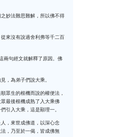
相之妙法難思難解，所以佛不得
，從來沒有說過舍利弗等千二百
這兩句經文就解釋了原因。佛
知見，為弟子們說大乘。
隨順眾生的根機而說的權便法，
大眾最後根機成熟了入大乘佛
子們引入大乘，這是顯理一。
是人，來世成佛道，以深心念
說法，乃至於一偈，皆成佛無