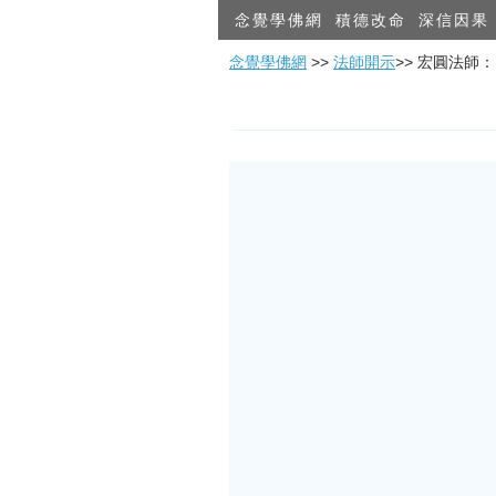
念覺學佛網
積德改命
深信因果
念覺學佛網
>>
法師開示
>> 宏圓法師