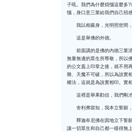
子吼。我們為什麼煩惱這麼多
惱，身口意三業給我們自己招
我以相嚴身，光明照世間
這是舉佛的外德。
前面講的是佛的內德三業
無量無邊的眾生所尊敬，所以
的公文蓋上印章之後，就不用
雜、天魔不可破，所以為說實
權法，這就是為說實相印。實
這裡是舉果勸信，我們剛
舍利弗當知，我本立誓願
釋迦牟尼佛在因地立下誓
讓一切眾生和自己都一樣得無