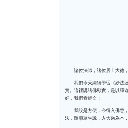
諸位法師，諸位居士大德，
我們今天繼續學習《妙法
實。這裡講諸佛顯實，是以釋
好，我們看經文：
我設是方便，令得入佛慧
法，隨順眾生說，入大乘為本