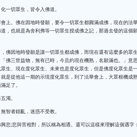
，化一切眾生，皆令入佛道。
華會上。佛在因地時發願，要令一切眾生都圓滿成佛，現在的法
佛道，也就是為舍利弗等一切眾生授成佛之記，那過去發的這個
了，佛因地時發願是讓一切眾生都成佛，而現在還有這麼多的眾生
：「佛三世益物，無有已時，今且約現在機熟，名願滿也。」意
化眾生、現在度化眾生、未來也是度化眾生，但是佛度化眾生是
，就是從他這一期的示現度化眾生，到了法華會上，大眾根機成
願滿足了。
舉五濁。
，無智者錯亂，迷惑不受教。
佛興悲;悲與苦相對，所以稱為相遇。還可以這樣來理解這個遇字