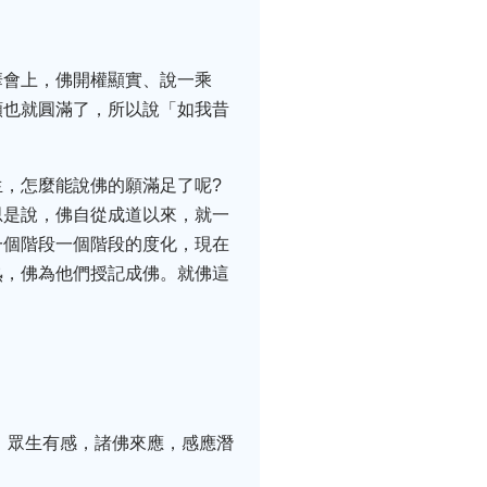
華會上，佛開權顯實、說一乘
願也就圓滿了，所以說「如我昔
，怎麼能說佛的願滿足了呢?
思是說，佛自從成道以來，就一
一個階段一個階段的度化，現在
熟，佛為他們授記成佛。就佛這
：眾生有感，諸佛來應，感應潛